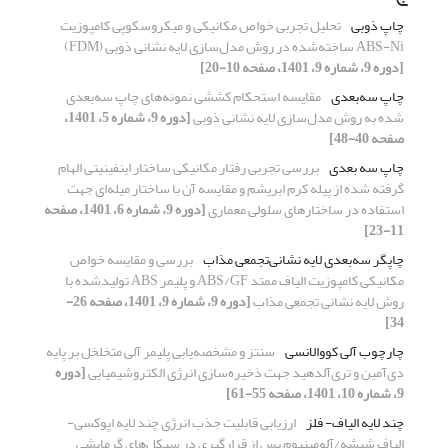
چاپ ذوبی
تحلیل‎ ‎تجربی خواص مکانیکی و میکروسکوپی کامپوزیت
[دوره 9، شماره 9، 1401، صفحه 10-20]
چاپ سه‌بعدی
مقایسه استحکام کششی نمونه‌های چاپ سه‌بعدی
شده به روش مدل‌سازی لایه نشانی ذوبی
[دوره 9، شماره 5، 1401،
صفحه 40-48]
چاپ سه بعدی
بررسی تجربی رفتار مکانیکی ساختار اینفینیتی الهام
گرفته شده از پیله کرم ابریشم و مقایسه آن با ساختار میله‌ای جهت
استفاده در ساختارهای سلولی معماری
[دوره 9، شماره 6، 1401، صفحه
11-23]
چاپگر سه‌بعدی لایه نشانی‌تجمعی مذاب
بررسی و مقایسه خواص
مکانیکی کامپوزیت الیاف ممتد ABS/GF و پلیمر ABS تولیدشده با
روش لایه نشانی تجمعی مذاب
[دوره 9، شماره 9، 1401، صفحه 26-
34]
چارچوب آلی کووالانسی
سنتز و مشخصه‌یابی پلیمر آلی متخلخل بر پایه
دی‌آمین و تری‌آلدهید جهت ذخیره‌سازی انرژی الکتروشیمیایی
[دوره
9، شماره 10، 1401، صفحه 55-61]
چند لایه الیاف- فلز
ارزیابی قابلیت جذب انرژی چند لایه اپوکسی-
الیاف شیشه/آلومینیوم پس از قرارگیری در سیکل‌های گرمایشی