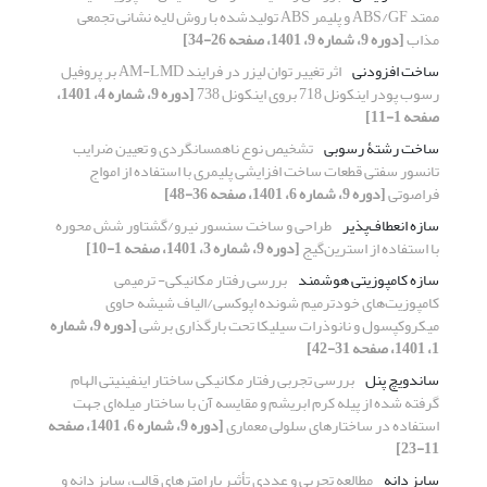
ممتد ABS/GF و پلیمر ABS تولیدشده با روش لایه نشانی تجمعی
مذاب
[دوره 9، شماره 9، 1401، صفحه 26-34]
ساخت افزودنی
اثر تغییر توان لیزر در فرایند AM-LMD بر پروفیل
رسوب پودر اینکونل 718 بروی اینکونل 738
[دوره 9، شماره 4، 1401،
صفحه 1-11]
ساخت رشتۀ رسوبی
تشخیص نوع ناهمسانگردی و تعیین ضرایب
تانسور سفتی قطعات ساخت افزایشی پلیمری با استفاده از امواج
فراصوتی
[دوره 9، شماره 6، 1401، صفحه 36-48]
سازه انعطاف‌پذیر
طراحی و ساخت سنسور نیرو/گشتاور شش محوره
با استفاده از استرین‌گیج
[دوره 9، شماره 3، 1401، صفحه 1-10]
سازه کامپوزیتی هوشمند
بررسی رفتار مکانیکی- ترمیمی
کامپوزیت‌های خودترمیم شونده اپوکسی/الیاف شیشه حاوی
میکروکپسول و نانوذرات سیلیکا تحت بارگذاری برشی
[دوره 9، شماره
1، 1401، صفحه 31-42]
ساندویچ پنل
بررسی تجربی رفتار مکانیکی ساختار اینفینیتی الهام
گرفته شده از پیله کرم ابریشم و مقایسه آن با ساختار میله‌ای جهت
استفاده در ساختارهای سلولی معماری
[دوره 9، شماره 6، 1401، صفحه
11-23]
سایز دانه
مطالعه تجربی و عددی تأثیر پارامترهای قالب، سایز دانه و