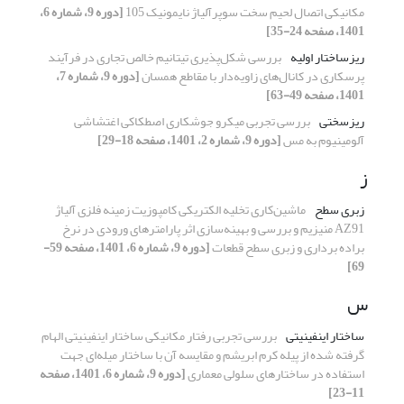
مکانیکی اتصال لحیم سخت سوپرآلیاژ نایمونیک 105
[دوره 9، شماره 6،
1401، صفحه 24-35]
ریزساختار اولیه
بررسی شکل‌پذیری تیتانیم خالص تجاری در فرآیند
پرسکاری در کانال‌های زاویه‌دار با مقاطع همسان
[دوره 9، شماره 7،
1401، صفحه 49-63]
ریزسختی
بررسی تجربی میکرو جوشکاری اصطکاکی اغتشاشی
آلومینیوم به مس
[دوره 9، شماره 2، 1401، صفحه 18-29]
ز
زبری سطح
ماشین‌کاری تخلیه الکتریکی کامپوزیت زمینه فلزی آلیاژ
AZ91 منیزیم و بررسی و بهینه‌سازی اثر پارامترهای ورودی در نرخ
براده برداری و زبری سطح قطعات
[دوره 9، شماره 6، 1401، صفحه 59-
69]
س
ساختار اینفینیتی
بررسی تجربی رفتار مکانیکی ساختار اینفینیتی الهام
گرفته شده از پیله کرم ابریشم و مقایسه آن با ساختار میله‌ای جهت
استفاده در ساختارهای سلولی معماری
[دوره 9، شماره 6، 1401، صفحه
11-23]