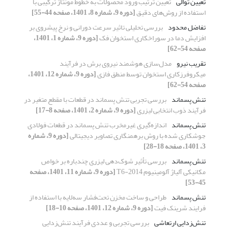
تعیین توالی
تعیین ترتیب ورود محصولات به خطوط مونتاژ ترکیبی با
استفاده از روش‌های دقیق
[دوره 9، شماره 8، 1401، صفحه 44-55]
تفاضل محدود
بررسی تحلیلی تاثیر سرعت دورانی و نرخ پیشروی بر
افزایش دما در سوراخکاری استخوان فک
[دوره 9، شماره 1، 1401،
صفحه 54-62]
تقریب نیرو
مدل‌سازی هوشمند نیروی برش در فرآیند
میکروفرزکاری استخوان توسط منطق فازی
[دوره 9، شماره 12، 1401،
صفحه 54-62]
تنش پسماند
بررسی تجربی تنش پسماند در قطعات با مقطع متغیر در
فرآیند ذوب انتخابی لیزری
[دوره 9، شماره 2، 1401، صفحه 8-17]
تنش پسماند
اندازه‌گیری غیرمخرب تنش پسماند در قطعات فولادی
جوشکاری شده با روش برهمنگاری تصاویر دیجیتالی
[دوره 9، شماره
3، 1401، صفحه 18-28]
تنش پسماند
بررسی تأثیر شوک‌دهی لیزری چندباره بر خواص
مکانیکی آلیاژ آلومینیوم 2014-T6
[دوره 9، شماره 11، 1401، صفحه
45-53]
تنش پسماند
طراحی و ساخت مخزن تحت‌فشار سه‌لایه با استفاده از
فرایند شرینک فیت
[دوره 9، شماره 12، 1401، صفحه 10-18]
تنش‌زدایی ارتعاشی
بررسی تجربی و عددی فرآیند تنش‌زدایی