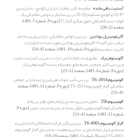
آستنیت باقی مانده
مقایسه تأثیر عملیات حرارتی کوئنچ- بخش‌بندی
(Q-P) و کوئنچ مستقیم (D-Q) بر ریزساختار و خواص مکانیکی یک
فولاد استحکام بالای حاوی میکرو آلیاژ Ti
[دوره 9، شماره 7، 1401،
صفحه 22-28]
آکریلونیتریل بوتادین
بررسی خواص مکانیکی، حرارتی و ریزساختار
ترکیب پلی آمید6/آکریلونیتریل بوتادین تقویت‌شده با نانوذرات
کاربید سیلیسیم
[دوره 9، شماره 10، 1401، صفحه 42-54]
آکوستوفرتیک
تعلیق و به دام انداختن ذرات با ضریب کنتراست مثبت
و بررسی تاثیر حجم در محیط مایع به‌وسیله پدیده آکوستوفرتیک
[دوره 9، شماره 4، 1401، صفحه 12-23]
آلومینیوم 2014-T6
بررسی تأثیر شوک‌دهی لیزری چندباره بر خواص
مکانیکی آلیاژ آلومینیوم 2014-T6
[دوره 9، شماره 11، 1401، صفحه
45-53]
آلومینیوم 356
تحلیل تجربی و عددی پارامترهای مؤثر بر رفتار
مکانیکی فوم آلومینیومی سلول بسته در ضربه سرعت پایین
[دوره 9،
شماره 12، 1401، صفحه 43-53]
آلیاژ آلومینیوم 6061-T6
بررسی تأثیر فرآیند اصطکاکی اغتشاشی به
وسیله‌ی ابزار دوشانه‌ای بر سختی و مقاومت به ضربه‌ی آلیاژ آلومینیوم
6061-T6
[دوره 9، شماره 1، 1401، صفحه 10-18]