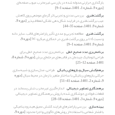
بارگذاری حرارتی مدوله شده در بازرسی غیرمخرب عیوب صفحه‌ای
[دوره 9، شماره 1، 1401، صفحه 1-9]
برگشت‌فنری
بررسی عددی و تجربی اثر گرمای موضعی روی کاهش
عیب برگشت‌فنری در فرایند شکل‌دهی غلتکی انعطاف‌پذیر
[دوره 9،
شماره 9، 1401، صفحه 35-44]
برگشت فنری
مطالعه تجربی و عددی تأثیر پارامترهای قالب، سایز دانه
و نسبت t/d بر روی برگشت فنری در خمکاری میکرو-W
[دوره 9،
شماره 9، 1401، صفحه 1-9]
برنامه‌ریزی عدد صحیح خطی
برنامه‌ریزی عدد صحیح خطی برای
طراحی اتوماتیک چیدمان در قالب‌های مرحله‌ای برش
[دوره 9، شماره 8،
1401، صفحه 12-25]
برهم‌کنش سیال و بازوهای رباتیکی
طراحی، مدل‌سازی و شبیه‌سازی
حرکتی بازوهای رباتیکی با ساختار متغیر با زمان در محیط سیال
[دوره
9، شماره 2، 1401، صفحه 41-51]
برهمنگاری تصاویر دیجیتالی
اندازه‌گیری غیرمخرب تنش پسماند در
قطعات فولادی جوشکاری شده با روش برهمنگاری تصاویر دیجیتالی
[دوره 9، شماره 3، 1401، صفحه 18-28]
بهینه‌سازی
بررسی پارامترهای فرایند کشش عمیق هیدرودینامیکی
با فشار شعاعی با استفاده از روش‌های تاگوچی و اجزا محدود
[دوره 9،