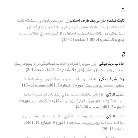
ث
ثابت کننده خارجی یک طرفه استخوان
بررسی پایداری دستگاه ثابت
کننده خارجی یک طرفه موتوردار طراحی شده جهت رفع فقدان
استخوانی در حالت دینامیکی با استفاده از شبیه سازی المان محدود
[دوره 9، شماره 4، 1401، صفحه 24-35]
ج
جاذب دینامیکی
بررسی پارامترهای جاذب دینامیکی برای بهبود رفتار
ارتعاشی ابزار داخل‌تراش
[دوره 9، شماره 7، 1401، صفحه 1-8]
جدایش فیزیکی
طراحی و ساخت تجهیز سنگ جوری پیشرفته به
منظور جداسازی کرومیت
[دوره 9، شماره 3، 1401، صفحه 11-17]
جذب انرژی
ارزیابی قابلیت جذب انرژی چند لایه اپوکسی-الیاف
شیشه/آلومینیوم پس از قرارگیری در سیکل‌های گرمایشی
[دوره 9،
شماره 2، 1401، صفحه 30-40]
جذب انرژی
بررسی نحوه جذب انرژی ساختار متخلخل شوارز پی
ساخته شده به روش پرینت سه‌بعدی
[دوره 9، شماره 11، 1401،
صفحه 13-20]
جسم ناهمگن
بررسی تأثیر خواص مکانیکی مواد در حل مسئله