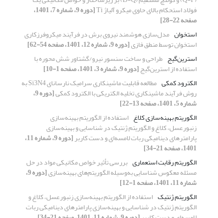
فولاد استحکام بالای حاوی میکرو آلیاژ Ti
[دوره 9، شماره 7، 1401،
صفحه 22-28]
استخوان
مدل‌سازی هوشمند نیروی برش در فرآیند میکروفرزکاری
استخوان توسط منطق فازی
[دوره 9، شماره 12، 1401، صفحه 54-62]
استرین‌گیج
طراحی و ساخت سنسور نیرو/گشتاور شش محوره با
استفاده از استرین‌گیج
[دوره 9، شماره 3، 1401، صفحه 1-10]
الکترود کمکی
مطالعه قابلیت ماشینکاری سرامیک نارسانای Si3N4 به
روش فرآیند ماشینکاری تخلیه الکتریکی با الکترود کمکی
[دوره 9،
شماره 5، 1401، صفحه 13-22]
الگوریتم بهینه‌سازی کلاغ
استفاده از الگوریتم بهینه‌سازی
زنبورعسل، کلاغ و الگوریتم ژنتیک در شناسایی و بهینه‌سازی
پارامترهای دینامیکی ربات لامسه‌ای و دست کاربر
[دوره 9، شماره 11،
1401، صفحه 21-34]
الگوریتم رقابت استعماری
بررسی تأثیر خواص مکانیکی مواد در حل
مسئله معکوس شناسایی به‌وسیله الگوریتم‌های بهینه‌سازی
[دوره 9،
شماره 11، 1401، صفحه 1-12]
الگوریتم ژنتیک
استفاده از الگوریتم بهینه‌سازی زنبورعسل، کلاغ و
الگوریتم ژنتیک در شناسایی و بهینه‌سازی پارامترهای دینامیکی ربات
لامسه‌ای و دست کاربر
[دوره 9، شماره 11، 1401، صفحه 21-34]