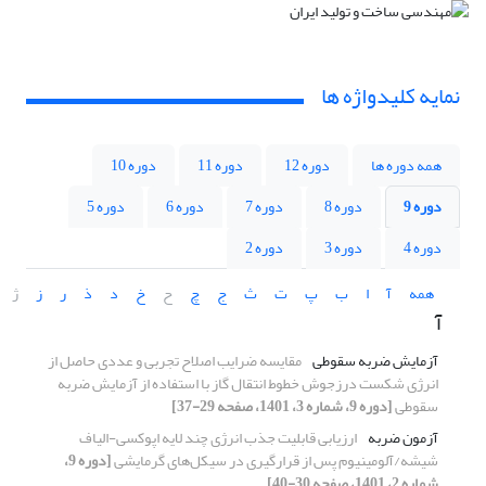
نمایه کلیدواژه ها
همه دوره ها
دوره 12
دوره 11
دوره 10
دوره 9
دوره 8
دوره 7
دوره 6
دوره 5
دوره 4
دوره 3
دوره 2
همه
آ
ا
ب
پ
ت
ث
ج
چ
ح
خ
د
ذ
ر
ز
ژ
آ
آزمایش ضربه سقوطی
مقایسه ضرایب اصلاح تجربی و عددی حاصل از
انرژی شکست درزجوش خطوط انتقال گاز با استفاده از آزمایش ضربه
سقوطی
[دوره 9، شماره 3، 1401، صفحه 29-37]
آزمون ضربه
ارزیابی قابلیت جذب انرژی چند لایه اپوکسی-الیاف
شیشه/آلومینیوم پس از قرارگیری در سیکل‌های گرمایشی
[دوره 9،
شماره 2، 1401، صفحه 30-40]