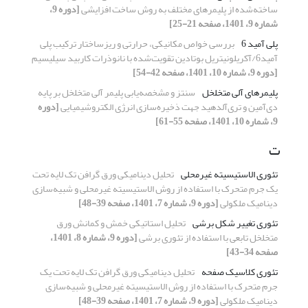
ساخته‌شده از پلیمرهای مختلف به روش ساخت افزایشی
[دوره 9،
شماره 9، 1401، صفحه 21-25]
پلی آمید 6
بررسی خواص مکانیکی، حرارتی و ریزساختار ترکیب پلی
آمید6/آکریلونیتریل بوتادین تقویت‌شده با نانوذرات کاربید سیلیسیم
[دوره 9، شماره 10، 1401، صفحه 42-54]
پلیمرهای آلی متخلخل
سنتز و مشخصه‌یابی پلیمر آلی متخلخل بر پایه
دی‌آمین و تری‌آلدهید جهت ذخیره‌سازی انرژی الکتروشیمیایی
[دوره
9، شماره 10، 1401، صفحه 55-61]
ت
تئوری الاستیسیته غیرمحلی
تحلیل دینامیکی ورق گرافن تک لایه تحت
یک جرم متحرک با استفاده از روش الاستیسیته غیرمحلی و شبیه‌سازی
دینامیک ملکولی
[دوره 9، شماره 7، 1401، صفحه 39-48]
تئوری تغییر شکل برشی
تحلیل استاتیکی خمش و کمانش ورق
متخلخل تابعی با استفاده از تئوری برشی
[دوره 9، شماره 8، 1401،
صفحه 34-43]
تئوری کلاسیک صفحه
تحلیل دینامیکی ورق گرافن تک لایه تحت یک
جرم متحرک با استفاده از روش الاستیسیته غیرمحلی و شبیه‌سازی
دینامیک ملکولی
[دوره 9، شماره 7، 1401، صفحه 39-48]