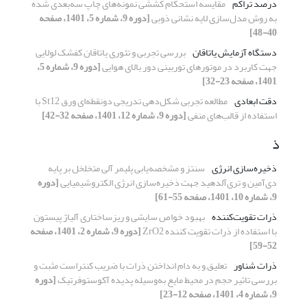
درصد تراکم
مقایسه استحکام کششی نمونه‌های چاپ سه‌بعدی شده
به روش مدل‌سازی لایه نشانی ذوبی
[دوره 9، شماره 5، 1401، صفحه
40-48]
دستگاه آزمایش یاتاقان
بررسی تجربی و تئوری یاتاقان کفشک لولایی
جهت کاربرد در موتورهای توربینی دور بالای هوایی
[دوره 9، شماره 5،
1401، صفحه 23-32]
دقت ابعادی
مطالعه تجربی شکل‌دهی تدریجی دونقطه‌ای ورق St12 با
استفاده از قالب‌های منفی
[دوره 9، شماره 12، 1401، صفحه 32-42]
ذ
ذخیره‌سازی انرژی
سنتز و مشخصه‌یابی پلیمر آلی متخلخل بر پایه
دی‌آمین و تری‌آلدهید جهت ذخیره‌سازی انرژی الکتروشیمیایی
[دوره
9، شماره 10، 1401، صفحه 55-61]
ذرات تقویت‌کننده
بهبود خواص سایشی و ریزساختاری آلیاژ پیستون
با استفاده از ذرات تقویت کننده ZrO2
[دوره 9، شماره 2، 1401، صفحه
52-59]
ذرات شناور
تعلیق و به دام انداختن ذرات با ضریب کنتراست مثبت و
بررسی تاثیر حجم در محیط مایع به‌وسیله پدیده آکوستوفرتیک
[دوره
9، شماره 4، 1401، صفحه 12-23]