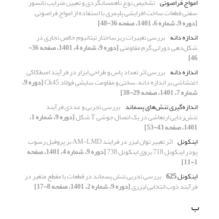
امواج فراصوتی
تشخیص نوع ناهمسانگردی و تعیین ضرایب تانسور
سفتی قطعات ساخت افزایشی پلیمری با استفاده از امواج فراصوتی
[دوره 9، شماره 6، 1401، صفحه 36-48]
اندازه دانه
بررسی تغییرات ریزساختار تیتانیوم خالص تجاری در
شکل‌دهی دورانی گرم مقاومتی
[دوره 9، شماره 4، 1401، صفحه 36-
46]
اندازه دانه
بررسی اثر تعداد پاس و طراحی ابزار در فرآیند اصطکاکی
اغتشاشی بر اندازه دانه، سختی و مقاومت سایشی فولاد Ck45
[دوره 9،
شماره 7، 1401، صفحه 29-38]
اندازه‌گیری تنش‌های پسماند
بررسی تجربی و عددی فرآیند
تنش‌زدایی ارتعاشی در یک اتصال جوشی T شکل
[دوره 9، شماره 1،
1401، صفحه 43-53]
اینکونل
اثر تغییر توان لیزر در فرایند AM-LMD بر پروفیل رسوب
پودر اینکونل 718 بروی اینکونل 738
[دوره 9، شماره 4، 1401، صفحه
1-11]
اینکونل 625
بررسی تجربی تنش پسماند در قطعات با مقطع متغیر در
فرآیند ذوب انتخابی لیزری
[دوره 9، شماره 2، 1401، صفحه 8-17]
ب