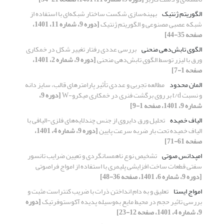
الگوریتم ژنتیک
بهینه‌سازی شکست ساختار شبکه‌ای با استفاده از
شبکه عصبی مصنوعی و الگوریتم ژنتیک
[دوره 9، شماره 11، 1401،
صفحه 35-44]
الگوی تابش‌دهی منحنی
بررسی عددی رفتار تغییر شکل در خمکاری
ورق با لیزر توسط الگوی تابش‌دهی منحنی
[دوره 9، شماره 2، 1401،
صفحه 1-7]
المان محدود
مطالعه تجربی و عددی تأثیر پارامترهای قالب، سایز دانه
و نسبت t/d بر روی برگشت فنری در خمکاری میکرو-W
[دوره 9،
شماره 9، 1401، صفحه 1-9]
الیاف خمیده
تحلیل ورق دایروی از جنس چندلایه‌های فلزی-الیافی با
الیاف خمیده تحت بار ضربه سرعت پایین
[دوره 9، شماره 4، 1401،
صفحه 61-71]
امپدانس صوتی
تشخیص نوع ناهمسانگردی و تعیین ضرایب تانسور
سفتی قطعات ساخت افزایشی پلیمری با استفاده از امواج فراصوتی
[دوره 9، شماره 6، 1401، صفحه 36-48]
امواج ایستا
تعلیق و به دام انداختن ذرات با ضریب کنتراست مثبت و
بررسی تاثیر حجم در محیط مایع به‌وسیله پدیده آکوستوفرتیک
[دوره
9، شماره 4، 1401، صفحه 12-23]