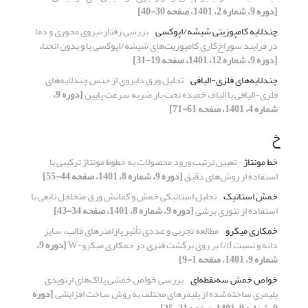
[دوره 9، شماره 2، 1401، صفحه 30-40]
چندلایه‌ کامپوزیتی شیشه/اپوکسی
بررسی رفتار نیروی محوری و دما
در فرایند سوراخ‌کاری کامپوزیت‌های شیشه/اپوکسی با و بدون انحناء
[دوره 9، شماره 12، 1401، صفحه 19-31]
چندلایه‌های فلزی-الیافی
تحلیل ورق دایروی از جنس چندلایه‌های
فلزی-الیافی با الیاف خمیده تحت بار ضربه سرعت پایین
[دوره 9،
شماره 4، 1401، صفحه 61-71]
خ
خط مونتاژ
تعیین ترتیب ورود محصولات به خطوط مونتاژ ترکیبی با
استفاده از روش‌های دقیق
[دوره 9، شماره 8، 1401، صفحه 44-55]
خمش استاتیک
تحلیل استاتیکی خمش و کمانش ورق متخلخل تابعی با
استفاده از تئوری برشی
[دوره 9، شماره 8، 1401، صفحه 34-43]
خمکاری میکرو
مطالعه تجربی و عددی تأثیر پارامترهای قالب، سایز
دانه و نسبت t/d بر روی برگشت فنری در خمکاری میکرو-W
[دوره 9،
شماره 9، 1401، صفحه 1-9]
خواص خمش سه‌نقطه‌ای
بررسی خواص خمشی پلاک‌های ارتوپدی
پلیمری ساخته‌شده از پلیمرهای مختلف به روش ساخت افزایشی
[دوره