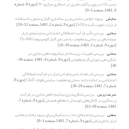
نسبت t/d بر روی برگشت فنری در خمکاری میکرو-W
[دوره 9، شماره
9، 1401، صفحه 1-9]
سایش
بهبود خواص سایشی و ریزساختاری آلیاژ پیستون با استفاده
از ذرات تقویت کننده ZrO2
[دوره 9، شماره 2، 1401، صفحه 52-59]
سختی
بررسی تأثیر فرآیند اصطکاکی اغتشاشی به وسیله‌ی ابزار
دوشانه‌ای بر سختی و مقاومت به ضربه‌ی آلیاژ آلومینیوم 6061-T6
[دوره 9، شماره 1، 1401، صفحه 10-18]
سختی
بررسی تغییرات ریزساختار تیتانیوم خالص تجاری در
شکل‌دهی دورانی گرم مقاومتی
[دوره 9، شماره 4، 1401، صفحه 36-
46]
سختی
بررسی اثر تعداد پاس و طراحی ابزار در فرآیند اصطکاکی
اغتشاشی بر اندازه دانه، سختی و مقاومت سایشی فولاد Ck45
[دوره 9،
شماره 7، 1401، صفحه 29-38]
سرعت پرس
بررسی شکل‌پذیری تیتانیم خالص تجاری در فرآیند
پرسکاری در کانال‌های زاویه‌دار با مقاطع همسان
[دوره 9، شماره 7،
1401، صفحه 49-63]
سفتی
بررسی پارامترهای جاذب دینامیکی برای بهبود رفتار ارتعاشی
ابزار داخل‌تراش
[دوره 9، شماره 7، 1401، صفحه 1-8]