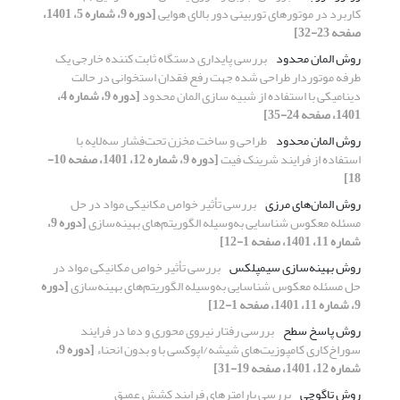
کاربرد در موتورهای توربینی دور بالای هوایی
[دوره 9، شماره 5، 1401،
صفحه 23-32]
روش المان محدود
بررسی پایداری دستگاه ثابت کننده خارجی یک
طرفه موتوردار طراحی شده جهت رفع فقدان استخوانی در حالت
دینامیکی با استفاده از شبیه سازی المان محدود
[دوره 9، شماره 4،
1401، صفحه 24-35]
روش المان محدود
طراحی و ساخت مخزن تحت‌فشار سه‌لایه با
استفاده از فرایند شرینک فیت
[دوره 9، شماره 12، 1401، صفحه 10-
18]
روش المان‌های مرزی
بررسی تأثیر خواص مکانیکی مواد در حل
مسئله معکوس شناسایی به‌وسیله الگوریتم‌های بهینه‌سازی
[دوره 9،
شماره 11، 1401، صفحه 1-12]
روش بهینه‌سازی سیمپلکس
بررسی تأثیر خواص مکانیکی مواد در
حل مسئله معکوس شناسایی به‌وسیله الگوریتم‌های بهینه‌سازی
[دوره
9، شماره 11، 1401، صفحه 1-12]
روش پاسخ سطح
بررسی رفتار نیروی محوری و دما در فرایند
سوراخ‌کاری کامپوزیت‌های شیشه/اپوکسی با و بدون انحناء
[دوره 9،
شماره 12، 1401، صفحه 19-31]
روش تاگوچی
بررسی پارامترهای فرایند کشش عمیق