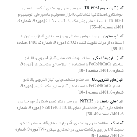
آلیاژ آلومینیوم 6061-T6
بررسی تجربی و عددی شکست اتصال
جوشکاری اصطکاکی اغتشاشی با ابزار معمولی و ماسوره‌ای آلومینیوم
6061-T6 با استفاده از روش مکانیک آسیب GTN
[دوره 9، شماره 3،
1401، صفحه 46-55]
آلیاژ پیستون
بهبود خواص سایشی و ریزساختاری آلیاژ پیستون با
استفاده از ذرات تقویت کننده ZrO2
[دوره 9، شماره 2، 1401، صفحه
52-59]
آلیاژسازی مکانیکی
ساخت و مشخصه‌یابی آلیاژ آنتروپی بالا نانو
ساختار FeCoNiCuCr با استفاده از آلیاژسازی مکانیکی تر
[دوره 9،
شماره 6، 1401، صفحه 1-10]
آلیاژهای آنتروپی بالا
ساخت و مشخصه‌یابی آلیاژ آنتروپی بالا نانو
ساختار FeCoNiCuCr با استفاده از آلیاژسازی مکانیکی تر
[دوره 9،
شماره 6، 1401، صفحه 1-10]
آلیاژهای حافظه دار NiTiHf
بررسی رفتار تغییرشکل گرم و خواص
حافظه‌داری آلیاژ حافظه‌دار دمای بالا Ni50Ti40Hf10
[دوره 9، شماره
6، 1401، صفحه 49-58]
آنیلینگ
مطالعه تجربی و عددی تأثیر پارامترهای قالب، سایز دانه و
نسبت t/d بر روی برگشت فنری در خمکاری میکرو-W
[دوره 9، شماره
9، 1401، صفحه 1-9]