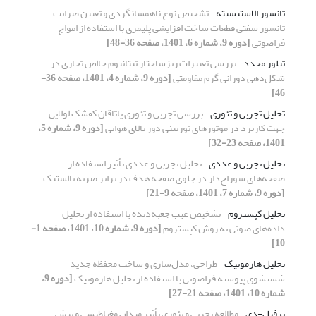
تانسور الاستیسیته
تشخیص نوع ناهمسانگردی و تعیین ضرایب
تانسور سفتی قطعات ساخت افزایشی پلیمری با استفاده از امواج
فراصوتی
[دوره 9، شماره 6، 1401، صفحه 36-48]
تبلور مجدد
بررسی تغییرات ریزساختار تیتانیوم خالص تجاری در
شکل‌دهی دورانی گرم مقاومتی
[دوره 9، شماره 4، 1401، صفحه 36-
46]
تحلیل تجربی و تئوری
بررسی تجربی و تئوری یاتاقان کفشک لولایی
جهت کاربرد در موتورهای توربینی دور بالای هوایی
[دوره 9، شماره 5،
1401، صفحه 23-32]
تحلیل تجربی و عددی
تحلیل تجربی و عددی تأثیر استفاده از
صفحه‌های سوراخ‌دار در جلوی صفحه هدف در برابر ضربه بالستیک
[دوره 9، شماره 7، 1401، صفحه 9-21]
تحلیل کپستروم
تشخیص عیب جعبه‌دنده با استفاده از تحلیل
داده‌های صوتی به روش کپستروم
[دوره 9، شماره 10، 1401، صفحه 1-
10]
تحلیل هارمونیک
طراحی، مدل‌سازی و ساخت محفظه جدید
شستشوی پیوسته فراصوتی با استفاده از تحلیل هارمونیک
[دوره 9،
شماره 10، 1401، صفحه 21-27]
ترفنل-دی
مطالعه تجربی و تئوری تأثیر میدان مغناطیسی و تنش