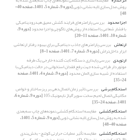
اثر اندازه
مقایسه استحکام کششی نمونه‌های چاپ سه‌بعدی شده به
روش مدل‌سازی لایه نشانی ذوبی
[دوره 9، شماره 5، 1401، صفحه 40-
48]
اجزا محدود
بررسی پارامترهای فرایند کشش عمیق هیدرودینامیکی
با فشار شعاعی با استفاده از روش‌های تاگوچی و اجزا محدود
[دوره 9،
شماره 10، 1401، صفحه 11-20]
ارتعاش
بررسی پارامترهای جاذب دینامیکی برای بهبود رفتار ارتعاشی
ابزار داخل‌تراش
[دوره 9، شماره 7، 1401، صفحه 1-8]
ارتوپدی
بررسی پایداری دستگاه ثابت کننده خارجی یک طرفه
موتوردار طراحی شده جهت رفع فقدان استخوانی در حالت دینامیکی با
استفاده از شبیه سازی المان محدود
[دوره 9، شماره 4، 1401، صفحه
24-35]
استحکام برشی
بررسی تاثیر زمان اتصال‌‌دهی بر ریزساختار و خواص
مکانیکی اتصال لحیم سخت سوپرآلیاژ نایمونیک 105
[دوره 9، شماره 6،
1401، صفحه 24-35]
استحکام کششی
مقایسه استحکام کششی نمونه‌های چاپ سه‌بعدی
شده به روش مدل‌سازی لایه نشانی ذوبی
[دوره 9، شماره 5، 1401،
صفحه 40-48]
استحکام کششی
مقایسه تأثیر عملیات حرارتی کوئنچ- بخش‌بندی
(Q-P) و کوئنچ مستقیم (D-Q) بر ریزساختار و خواص مکانیکی یک