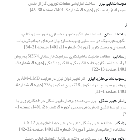
ذوب انتخابی لیزر
ساخت افزایشی قطعات توربین گاز از جنس
سوپرآلیاژ پایه نیکل
[دوره 9، شماره 3، 1401، صفحه 38-45]
ر
ربات لامسه‌ای
استفاده از الگوریتم بهینه‌سازی زنبورعسل، کلاغ و
الگوریتم ژنتیک در شناسایی و بهینه‌سازی پارامترهای دینامیکی ربات
لامسه‌ای و دست کاربر
[دوره 9، شماره 11، 1401، صفحه 21-34]
رسانایی
مطالعه قابلیت ماشینکاری سرامیک نارسانای Si3N4 به روش
فرآیند ماشینکاری تخلیه الکتریکی با الکترود کمکی
[دوره 9، شماره 5،
1401، صفحه 13-22]
رسوب نشانی فلز با لیزر
اثر تغییر توان لیزر در فرایند AM-LMD بر
پروفیل رسوب پودر اینکونل 718 بروی اینکونل 738
[دوره 9، شماره 4،
1401، صفحه 1-11]
رفتار تغییر شکل
بررسی عددی رفتار تغییر شکل در خمکاری ورق با
لیزر توسط الگوی تابش‌دهی منحنی
[دوره 9، شماره 2، 1401، صفحه 1-
7]
روانکار
مطالعه تجربی شکل‌دهی تدریجی دونقطه‌ای ورق St12 با
استفاده از قالب‌های منفی
[دوره 9، شماره 12، 1401، صفحه 32-42]
روتور دور بالا
بررسی تجربی و تئوری یاتاقان کفشک لولایی جهت