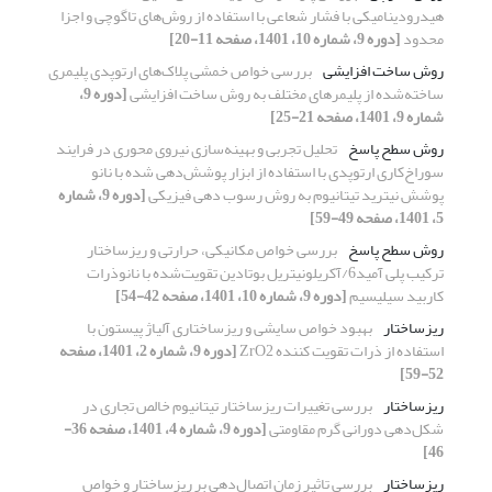
هیدرودینامیکی با فشار شعاعی با استفاده از روش‌های تاگوچی و اجزا
محدود
[دوره 9، شماره 10، 1401، صفحه 11-20]
روش ساخت افزایشی
بررسی خواص خمشی پلاک‌های ارتوپدی پلیمری
ساخته‌شده از پلیمرهای مختلف به روش ساخت افزایشی
[دوره 9،
شماره 9، 1401، صفحه 21-25]
روش سطح پاسخ
تحلیل تجربی و بهینه‌سازی نیروی محوری در فرایند
سوراخ‌کاری ارتوپدی با استفاده از ابزار پوشش‌دهی شده با نانو
پوشش نیترید تیتانیوم به روش رسوب دهی فیزیکی
[دوره 9، شماره
5، 1401، صفحه 49-59]
روش سطح پاسخ
بررسی خواص مکانیکی، حرارتی و ریزساختار
ترکیب پلی آمید6/آکریلونیتریل بوتادین تقویت‌شده با نانوذرات
کاربید سیلیسیم
[دوره 9، شماره 10، 1401، صفحه 42-54]
ریزساختار
بهبود خواص سایشی و ریزساختاری آلیاژ پیستون با
استفاده از ذرات تقویت کننده ZrO2
[دوره 9، شماره 2، 1401، صفحه
52-59]
ریزساختار
بررسی تغییرات ریزساختار تیتانیوم خالص تجاری در
شکل‌دهی دورانی گرم مقاومتی
[دوره 9، شماره 4، 1401، صفحه 36-
46]
ریزساختار
بررسی تاثیر زمان اتصال‌‌دهی بر ریزساختار و خواص