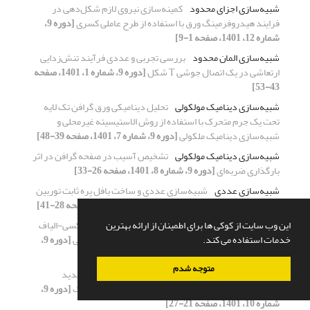
شبیه‌سازی اجزای محدود
کمینه‌سازی نیروی لازم شکل‌دهی در
فرایند هیدروفرمینگ ورق با استفاده از طرح عاملی کسری
[دوره 9،
شماره 12، 1401، صفحه 1-9]
شبیه‌سازی المان محدود
بررسی تجربی و عددی فرآیند تنش‌زدایی
ارتعاشی در یک اتصال جوشی T شکل
[دوره 9، شماره 1، 1401، صفحه
43-53]
شبیه‌سازی دینامیک مولکولی
تحلیل دینامیکی ورق گرافن تک لایه
تحت یک جرم متحرک با استفاده از روش الاستیسیته غیرمحلی و
شبیه‌سازی دینامیک ملکولی
[دوره 9، شماره 7، 1401، صفحه 39-48]
شبیه‌سازی دینامیک مولکولی
تشخیص آسیب در صفحه گرافن در اثر
بارگذاری ضربه‌ای
[دوره 9، شماره 8، 1401، صفحه 26-33]
شبیه‌سازی عددی
شبیه‌سازی عددی و ساخت بافل پره ثابت توربین
گاز به روش هیدروفرمینگ
[دوره 9، شماره 10، 1401، صفحه 28-41]
شرایط گرمایشی
ارزیابی قابلیت جذب انرژی چند لایه اپوکسی-الیاف
این وب سایت از کوکی ها برای اطمینان از ارائه بهترین
شیشه/آلومینیوم پس از قرارگیری در سیکل‌های گرمایشی
[دوره 9،
خدمات استفاده می کند.
شماره 2، 1401، صفحه 30-40]
متوجه شدم
شستشوی پیوسته
طراحی، مدل‌سازی و ساخت محفظه جدید
شستشوی پیوسته فراصوتی با استفاده از تحلیل هارمونیک
[دوره 9،
شماره 10، 1401، صفحه 21-27]