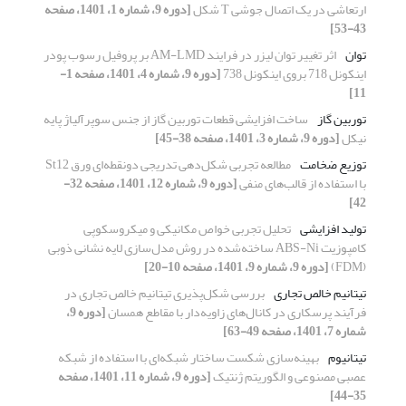
ارتعاشی در یک اتصال جوشی T شکل
[دوره 9، شماره 1، 1401، صفحه
43-53]
توان
اثر تغییر توان لیزر در فرایند AM-LMD بر پروفیل رسوب پودر
اینکونل 718 بروی اینکونل 738
[دوره 9، شماره 4، 1401، صفحه 1-
11]
توربین گاز
ساخت افزایشی قطعات توربین گاز از جنس سوپرآلیاژ پایه
نیکل
[دوره 9، شماره 3، 1401، صفحه 38-45]
توزیع ضخامت
مطالعه تجربی شکل‌دهی تدریجی دونقطه‌ای ورق St12
با استفاده از قالب‌های منفی
[دوره 9، شماره 12، 1401، صفحه 32-
42]
تولید افزایشی
تحلیل‎ ‎تجربی خواص مکانیکی و میکروسکوپی
کامپوزیت ‏ABS-Ni‏ ساخته‌شده در روش مدل‌سازی لایه نشانی ذوبی
(‏FDM‏)‏
[دوره 9، شماره 9، 1401، صفحه 10-20]
تیتانیم خالص تجاری
بررسی شکل‌پذیری تیتانیم خالص تجاری در
فرآیند پرسکاری در کانال‌های زاویه‌دار با مقاطع همسان
[دوره 9،
شماره 7، 1401، صفحه 49-63]
تیتانیوم
بهینه‌سازی شکست ساختار شبکه‌ای با استفاده از شبکه
عصبی مصنوعی و الگوریتم ژنتیک
[دوره 9، شماره 11، 1401، صفحه
35-44]