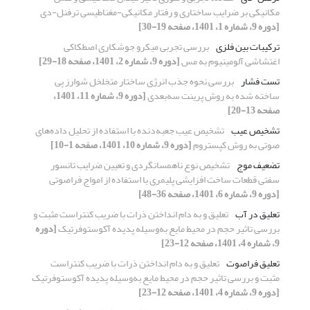
مکانیکی بر ضرایب ساختاری و رفتار مکانیکی-مغناطیسی ترفنل-دی
[دوره 9، شماره 1، 1401، صفحه 19-30]
ترکیبات بین فلزی
بررسی تجربی میکرو جوشکاری اصطکاکی
اغتشاشی آلومینیوم به مس
[دوره 9، شماره 2، 1401، صفحه 18-29]
تست فشار
بررسی نحوه جذب انرژی ساختار متخلخل شوارز پی
ساخته شده به روش پرینت سه‌بعدی
[دوره 9، شماره 11، 1401،
صفحه 13-20]
تشخیص عیب
تشخیص عیب جعبه‌دنده با استفاده از تحلیل داده‌های
صوتی به روش کپستروم
[دوره 9، شماره 10، 1401، صفحه 1-10]
تضعیف موج
تشخیص نوع ناهمسانگردی و تعیین ضرایب تانسور
سفتی قطعات ساخت افزایشی پلیمری با استفاده از امواج فراصوتی
[دوره 9، شماره 6، 1401، صفحه 36-48]
تعلیق در آب
تعلیق و به دام انداختن ذرات با ضریب کنتراست مثبت و
بررسی تاثیر حجم در محیط مایع به‌وسیله پدیده آکوستوفرتیک
[دوره
9، شماره 4، 1401، صفحه 12-23]
تعلیق فراصوت
تعلیق و به دام انداختن ذرات با ضریب کنتراست
مثبت و بررسی تاثیر حجم در محیط مایع به‌وسیله پدیده آکوستوفرتیک
[دوره 9، شماره 4، 1401، صفحه 12-23]