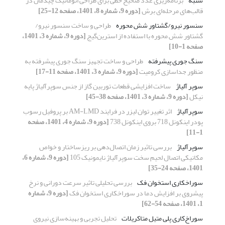
سنبه
برنامه‌ریزی عدد صحیح خطی برای طراحی اتوماتیک چیدمان در
قالب‌های مرحله‌ای برش
[دوره 9، شماره 8، 1401، صفحه 12-25]
سنسور نیرو/گشتاور شش محوره
طراحی و ساخت سنسور نیرو/
گشتاور شش محوره با استفاده از استرین‌گیج
[دوره 9، شماره 3، 1401،
صفحه 1-10]
سنگ جوری پیشرفته
طراحی و ساخت تجهیز سنگ جوری پیشرفته به
منظور جداسازی کرومیت
[دوره 9، شماره 3، 1401، صفحه 11-17]
سوپر آلیاژ
ساخت افزایشی قطعات توربین گاز از جنس سوپرآلیاژ پایه
نیکل
[دوره 9، شماره 3، 1401، صفحه 38-45]
سوپرآلیاژ
اثر تغییر توان لیزر در فرایند AM-LMD بر پروفیل رسوب
پودر اینکونل 718 بروی اینکونل 738
[دوره 9، شماره 4، 1401، صفحه
1-11]
سوپرآلیاژ
بررسی تاثیر زمان اتصال‌‌دهی بر ریزساختار و خواص
مکانیکی اتصال لحیم سخت سوپرآلیاژ نایمونیک 105
[دوره 9، شماره 6،
1401، صفحه 24-35]
سوراخکاری استخوان فک
بررسی تحلیلی تاثیر سرعت دورانی و نرخ
پیشروی بر افزایش دما در سوراخکاری استخوان فک
[دوره 9، شماره
1، 1401، صفحه 54-62]
سوراخ‌کاری پلی متیل متاکریلات
تحلیل تجربی و بهینه‌سازی نیروی