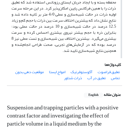
محفظه بسته و با ایجاد جریان ایستای رزونانس استفاده شد که تعلیق
ذرات را با همین فرکانس پایین امکان‌­پذیر کرد. در این مرحله سرعت
اولیه ذرات در حالت شبیه‌­سازی و عملی 4/0 متر بر ثانیه داده شد و
نتایج نشان داد که بیشترین اختلاف سرعت بین ذرات با حجم کم‌ و زیاد
12.5 درصد در حالت شبیه‌­سازی و 10 درصد در حالت عملی بود؛
بنابراین ذره با حجم بیشتر نیروی بیشتری احساس کرده و سرعت
بیشتری می­‌گیرد. بیشترین اختلاف بین شبیه‌­سازی و تست عملی نیز 8
درصد بوده که در آزمایش­‌های تجربی، صحت طراحی انجام‌شده و
همچنین نتایج شبیه‌­سازی تایید شد.
کلیدواژه‌ها
تعلیق فراصوت
آکوستوفرتیک
امواج ایستا
موقعیت دهی بدون
تماس
تعلیق در آب
ذرات شناور
عنوان مقاله
English
Suspension and trapping particles with a positive
contrast factor and investigating the effect of
particle volume in a liquid medium by the