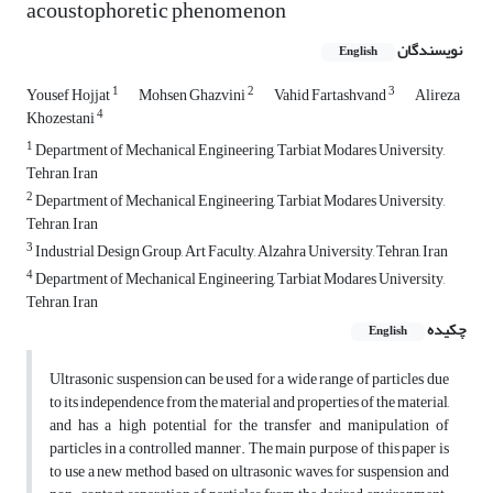
acoustophoretic phenomenon
نویسندگان
English
1
2
3
Yousef Hojjat
Mohsen Ghazvini
Vahid Fartashvand
Alireza
4
Khozestani
1
Department of Mechanical Engineering, Tarbiat Modares University,
Tehran, Iran
2
Department of Mechanical Engineering, Tarbiat Modares University,
Tehran, Iran
3
Industrial Design Group, Art Faculty, Alzahra University, Tehran, Iran
4
Department of Mechanical Engineering, Tarbiat Modares University,
Tehran, Iran
چکیده
English
Ultrasonic suspension can be used for a wide range of particles due
to its independence from the material and properties of the material,
and has a high potential for the transfer and manipulation of
particles in a controlled manner. The main purpose of this paper is
to use a new method based on ultrasonic waves, for suspension and