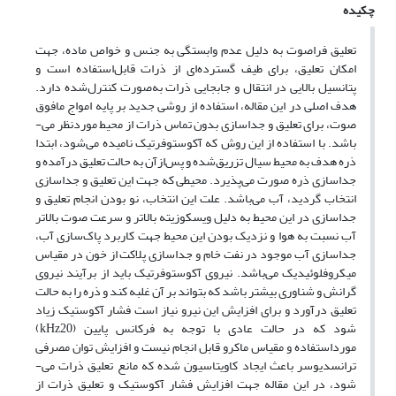
چکیده
تعلیق فراصوت به دلیل عدم وابستگی به جنس و خواص ماده، جهت
امکان تعلیق، برای طیف گسترده­‌ای از ذرات قابل‌استفاده است و
پتانسیل بالایی در انتقال و جابجایی ذرات به‌صورت کنترل‌شده دارد.
هدف اصلی در این مقاله، استفاده از روشی جدید بر پایه امواج مافوق
صوت، برای تعلیق و جداسازی بدون تماس ذرات از محیط موردنظر می‌­
باشد. با استفاده از این روش که آکوستوفرتیک نامیده می‌شود، ابتدا
ذره هدف به محیط سیال تزریق‌شده و پس‌­ازآن به حالت تعلیق درآمده و
جداسازی ذره صورت می­‌پذیرد. محیطی که جهت این تعلیق و جداسازی
انتخاب گردید، آب می­‌باشد. علت این انتخاب، نو بودن انجام تعلیق و
جداسازی در این محیط به دلیل ویسکوزیته بالاتر و سرعت صوت بالاتر
آب نسبت به هوا و نزدیک بودن این محیط جهت کاربرد پاک‌سازی آب،
جداسازی آب موجود در نفت خام و جداسازی پلاکت از خون در مقیاس
میکروفلوئیدیک می­‌باشد. نیروی آکوستوفرتیک باید از برآیند نیروی
گرانش و شناوری بیشتر باشد که بتواند بر آن غلبه کند و ذره را به حالت
تعلیق درآورد و برای افزایش این نیرو نیاز است فشار آکوستیک زیاد
شود که در حالت عادی با توجه به فرکانس پایین (kHz20)
مورداستفاده و مقیاس ماکرو قابل انجام نیست و افزایش توان مصرفی
ترانسدیوسر باعث ایجاد کاویتاسیون شده که مانع تعلیق ذرات می‌­
شود، در این مقاله جهت افزایش فشار آکوستیک و تعلیق ذرات از