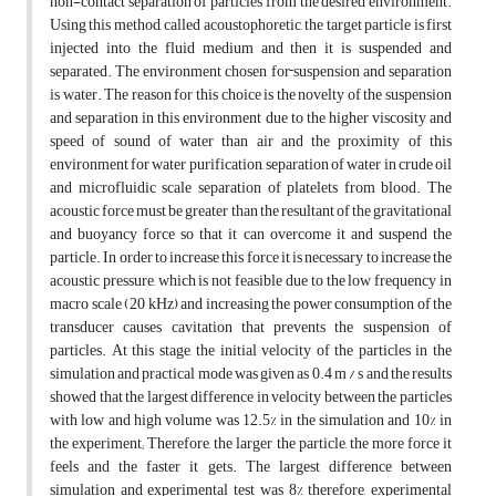
non-contact separation of particles from the desired environment.
Using this method, called acoustophoretic, the target particle is first
injected into the fluid medium and then it is suspended and
separated. The environment chosen for
suspension and separation
is water. The reason for this choice is the novelty of the suspension
and separation in this environment due to the higher viscosity and
speed of sound of water than air and the proximity of this
environment for water purification, separation of water in crude oil
and microfluidic scale separation of platelets from blood. The
acoustic force must be greater than the resultant of the gravitational
and buoyancy force so that it can overcome it and suspend the
particle. In order to increase this force it is necessary to increase the
acoustic pressure, which is not feasible due to the low frequency in
macro scale (20 kHz) and increasing the power consumption of the
transducer causes cavitation that prevents the suspension of
particles. At this stage, the initial velocity of the particles in the
simulation and practical mode was given as 0.4 m / s and the results
showed that the largest difference in velocity between the particles
with low and high volume was 12.5% ​​in the simulation and 10% in
the experiment; Therefore, the larger the particle, the more force it
feels and the faster it gets. The largest difference between
simulation and experimental test was 8% therefore, experimental