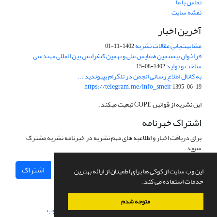
تماس با ما
نقشه سایت
آخرین اخبار
مشابهت‌یابی مقالات نشریه
1402-11-01
فراخوان بیستمین همایش ملی و نهمین کنفرانس بین المللی مهندسی
ساخت و تولید
1402-08-15
به کانال اطلاع رسانی انجمن در تلگرام بپیوندید ...
https://telegram.me/info_smeir
1395-06-19
این نشریه از قوانین COPE تبعیت میکند.
اشتراک خبرنامه
برای دریافت اخبار و اطلاعیه های مهم نشریه در خبرنامه نشریه مشترک
شوید.
اشتراک
این وب سایت از کوکی ها برای اطمینان از ارائه بهترین
خدمات استفاده می کند.
متوجه شدم
سامانه مدیریت نشریات علمی.
طراحی و پیاده سازی از
سیناوب