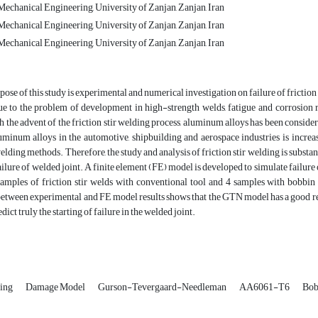
echanical Engineering, University of Zanjan, Zanjan, Iran
echanical Engineering, University of Zanjan, Zanjan, Iran
echanical Engineering, University of Zanjan, Zanjan, Iran
ose of this study is experimental and numerical investigation on failure of fricti
due to the problem of development in high-strength welds, fatigue and corrosion r
 the advent of the friction stir welding process, aluminum alloys has been conside
uminum alloys in the automotive, shipbuilding and aerospace industries is increa
elding methods. Therefore, the study and analysis of friction stir welding is subs
failure of welded joint. A finite element (FE) model is developed to simulate failure 
samples of friction stir welds with conventional tool and 4 samples with bobbin
tween experimental and FE model results shows that the GTN model has a good reliabi
ict truly the starting of failure in the welded joint.
ding
Damage Model
Gurson-Tevergaard-Needleman
AA6061-T6
Bob