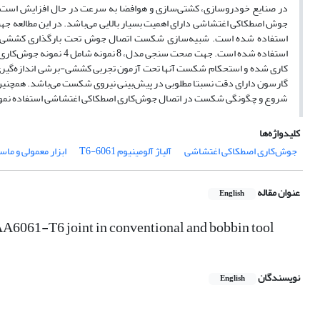
در صنایع خودروسازی، کشتی­‌سازی و هوافضا به سرعت در حال افزایش است و کار
جوش اصطکاکی اغتشاشی دارای اهمیت بسیار بالایی می‌­باشد. در این مطال
استفاده شده است. شبیه‌­سازی شکست اتصال جوش تحت بارگذاری کششی- 
کاری شده و استحکام شکست آنها تحت آزمون تجربی کششی-برشی اندازه‌­گیری
گارسون دارای دقت نسبتا مطلوبی در پیش‌­بینی نیروی شکست می­‌باشد. همچنین نت
شروع و چگونگی شکست در اتصال جوش­‌کاری اصطکاکی اغتشاشی استفاده نمو
کلیدواژه‌ها
جوش‌کاری اصطکاکی اغتشاشی
آلیاژ آلومینیوم 6061-T6
ابزار معمولی و ماس
عنوان مقاله
English
 AA6061-T6 joint in conventional and bobbin tool
نویسندگان
English