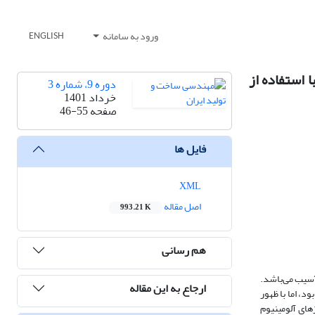
ورود به سامانه
ENGLISH
تجربی و عددی شکست اتصال جوشکاری اصطکاکی اغتشاشی با ابزار معمولی و ماسوره‌ای آلومینیوم 6061-T6 با استفاده از
دوره 9، شماره 3
خرداد 1401
صفحه
46-55
فایل ها
XML
اصل مقاله
993.21 K
هم رسانی
اده از روش مکانیک آسیب می­‌باشد.
ارجاع به این مقاله
د، اما با ظهور
ژهای آلومینیوم