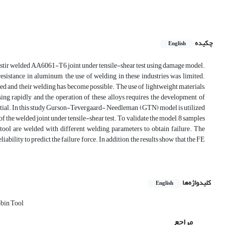
چکیده
English
on stir welded AA6061-T6 joint under tensile-shear test using damage model.
esistance in aluminum, the use of welding in these industries was limited.
red and their welding has become possible. The use of lightweight materials,
sing rapidly and the operation of these alloys requires the development of
tantial. In this study Gurson-Tevergaard- Needleman (GTN) model is utilized
of the welded joint under tensile-shear test. To validate the model, 8 samples
 tool are welded with different welding parameters to obtain failure. The
lity to predict the failure force. In addition, the results show that the FE
کلیدواژه‌ها
English
bin Tool
مراجع