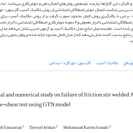
کرد این آلیاژها نیازمند توسعه­‌ی روش­‌های اتصال­‌دهی و جوش‌­کاری می‌­باشد. لذا 
عه جهت بررسی شکست اتصال جوش اصطکاکی اغتشاشی از روش مکانیک آسیب گارسون- تور
برشی با بکارگیری روش المان محدود صورت گرفت و از روش مکانیک آسیب برای
 شده است. مقایسه میان نتایج مدل مکانیک آسیب و آزمون تجربی نشان می­‌دهد مدل
ایج بدست آمده نشان می‌­دهد که از مدل المان محدود ارائه شده می‌­توان بخوبی برای پ
د.
وره‌ای
مکانیک آسیب
گارسون- تورگارد- نیدلمن
l and numerical study on failure of friction stir welded
le-shear test using GTN model
1
2
3
i Entezarian
Davood Afshari
Mohammad Karimi Ivanaki