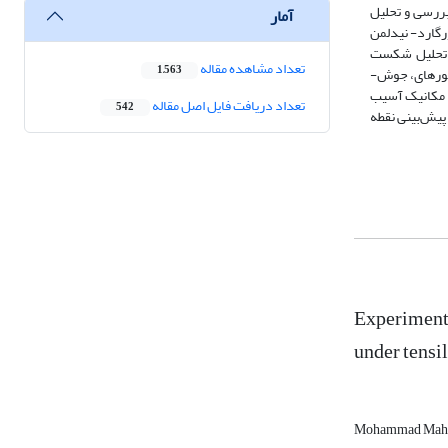
بررسی و تحلیل
آمار
گارد- نیدلمن
 تحلیل شکست
تعداد مشاهده مقاله
1,563
استفاده شده است. جهت صحت سنجی مدل، 8 نمونه شامل 4 نمونه جوش­‌کاری اصطکاکی اغتشاشی با ابزار معمولی و 4 نمونه جوش‌­کاری اصطکاکی اغتشاشی با ابزار ماسوره­ای، جوش‌­
 مکانیک آسیب
تعداد دریافت فایل اصل مقاله
542
یش‌­بینی نقطه
Experimenta
under tensi
Mohammad Mahd