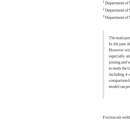
1
Department of M
2
Department of M
3
Department of M
The main purp
In the past, 
However, with
especially al
joining and w
to study the 
including 4 
comparison be
model can pred
Friction stir wel