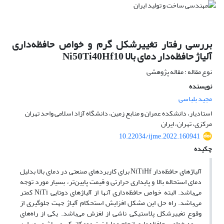
بررسی رفتار تغییرشکل گرم و خواص حافظه‌داری
آلیاژ حافظه‌دار دمای بالا Ni50Ti40Hf10
نوع مقاله : مقاله پژوهشی
نویسنده
مجید بلباسی
استادیار، دانشکده عمران و منابع زمین، دانشگاه آزاد اسلامی واحد تهران
مرکزی، تهران، ایران
10.22034/ijme.2022.160941
چکیده
آلیاژهای حافظه‌­دار NiTiHf برای کاربردهای صنعتی در دمای بالا بدلیل
دمای استحاله بالا و پایداری حرارتی و قیمت پایین­‌تر، بسیار مورد توجه
می‌­باشد. البته خواص حافظه‌­داری آنها از آلیاژهای دوتایی NiTi کمتر
می‌­باشد. راه حل این مشکل افزایش استحکام آلیاژ جهت جلوگیری از
وقوع تغییرشکل پلاستیکی ناشی از لغزش می‌­باشد. یکی از راه‌های
بهبود خواص حافظه‌­داری انجام عملیات ترمومکانیکی می‌­باشد. در این