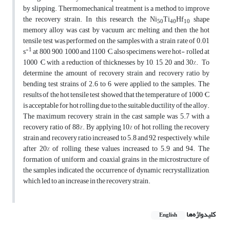
by slipping. Thermomechanical treatment is a method to improve
the recovery strain. In this research, the Ni
Ti
Hf
shape
50
40
10
memory alloy was cast by vacuum arc melting and then the hot
tensile test was performed on the samples with a strain rate of 0.01
-1
s
at 800, 900, 1000 and 1100 °C, also specimens were hot- rolled at
1000 °C with a reduction of thicknesses by 10, 15, 20 and 30%. To
determine the amount of recovery strain and recovery ratio by
bending test strains of 2.6 to 6 were applied to the samples. The
results of the hot tensile test showed that the temperature of 1000 °C
is acceptable for hot rolling due to the suitable ductility of the alloy.
The maximum recovery strain in the cast sample was 5.7 with a
recovery ratio of 88%. By applying 10% of hot rolling, the recovery
strain and recovery ratio increased to 5.8 and 92 respectively, while
after 20% of rolling, these values increased to 5.9 and 94. The
formation of uniform and coaxial grains in the microstructure of
the samples indicated the occurrence of dynamic recrystallization,
which led to an increase in the recovery strain.
کلیدواژه‌ها
English