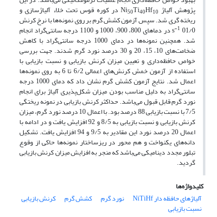
پژوهش آلیاژ Ni
Hf
Ti
در کوره قوس تحت خلاء آلیاژسازی و
50
40
10
ریخته گری شد. سپس آزمون کشش گرم بر روی نمونه­‌ها با نرخ کرنش
-1
s
01/0 در دماهای 800، 900، 1000 و 1100 درجه سانتی‌گراد انجام
شد. همچنین نمونه‌­ها در دمای 1000 درجه سانتی‌گراد با کاهش
ضخامت‌­های 10، 15، 20 و 30 درصد نورد گرم شدند. جهت بررسی
خواص حافظه‌­داری و تعیین میزان کرنش بازیابی و نسبت بازیابی با
استفاده از آزمون خمش کرنش‌های اعمالی 6/2 تا 6 به روی نمونه­‌ها
اعمال شد. نتایج آزمون کشش گرم نشان داد که دمای 1000 درجه
سانتی‌گراد به دلیل مناسب بودن میزان شکل‌­پذیری آلیاژ برای انجام
نورد گرم قابل قبول می‌­باشد. حداکثر کرنش بازیابی در نمونه ریختگی
7/5 با نسبت بازیابی 88 درصد بود. با اعمال 10 درصد نورد گرم، میزان
کرنش بازیابی و نسبت بازیابی به 8/5 و 92 افزایش یافت و در ادامه با
اعمال 20 درصد نورد این مقادیر به 9/5 و 94 افزایش یافت. تشکیل
دانه­‌های یکنواخت و هم محور در ریزساختار نمونه­‌ها حاکی از وقوع
تبلور مجدد دینامیکی می­‌باشد که منجر به افزایش میزان کرنش بازیابی
گردید.
کلیدواژه‌ها
آلیاژهای حافظه دار NiTiHf
نورد گرم
کشش گرم
کرنش بازیابی
نسبت بازیابی