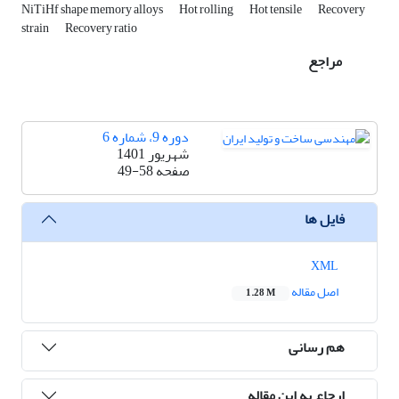
NiTiHf shape memory alloys
Hot rolling
Hot tensile
Recovery
strain
Recovery ratio
مراجع
دوره 9، شماره 6
شهریور 1401
صفحه
49-58
فایل ها
XML
اصل مقاله
1.28 M
هم رسانی
ارجاع به این مقاله