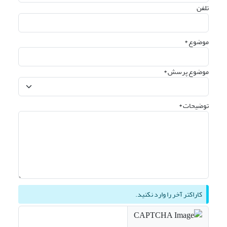
تلفن
موضوع *
موضوع پرسش *
توضیحات *
کاراکتر آخر را وارد نکنید.