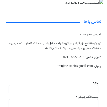
تماس با ما
آدرس دفتر مجله:
تهران - تقاطع بزرگراه چمران و آل احمد (پل نصر) - دانشگاه تربیت مدرس -
دانشکده فنی و مهندسی - بلوک 4 - اتاق 4/18
تلفن و فکس: 88220216 - 021
ایمیل: iranjme.smeir@gmail.com
نام *
پست الکترونیکی *