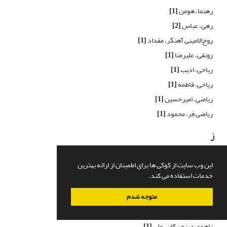
رهنما، هومن
[1]
رهی، عباس
[2]
روح‌الامینی آهنگر، مقداد
[1]
رونقی، علیرضا
[1]
ریاحی، ادیب
[1]
ریاحی، فاطمه
[1]
ریاضی، امیرحسین
[1]
ریاضی فر، محمود
[1]
ز
زارع، وحید
[1]
این وب سایت از کوکی ها برای اطمینان از ارائه بهترین
زارع پور فیروزآبادی، حمید
[1]
خدمات استفاده می کند.
زارع مهرجردی، مهدی
[1]
زارعی، محسن
[1]
متوجه شدم
زال، وحید
[1]
زاهدی دیزج یکان، علی
[1]