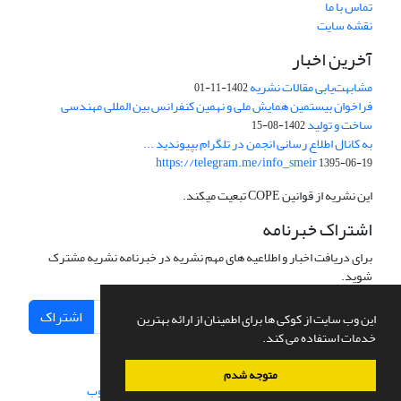
تماس با ما
نقشه سایت
آخرین اخبار
مشابهت‌یابی مقالات نشریه
1402-11-01
فراخوان بیستمین همایش ملی و نهمین کنفرانس بین المللی مهندسی
ساخت و تولید
1402-08-15
به کانال اطلاع رسانی انجمن در تلگرام بپیوندید ...
https://telegram.me/info_smeir
1395-06-19
این نشریه از قوانین COPE تبعیت میکند.
اشتراک خبرنامه
برای دریافت اخبار و اطلاعیه های مهم نشریه در خبرنامه نشریه مشترک
شوید.
اشتراک
این وب سایت از کوکی ها برای اطمینان از ارائه بهترین
خدمات استفاده می کند.
متوجه شدم
سامانه مدیریت نشریات علمی.
طراحی و پیاده سازی از
سیناوب