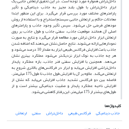
داخل‌تراش همواره مورد توجه است. در این تحقیق ارتعاش جانبی یک
ابزار داخل‌تراش با طول بلند مجهز به جاذب دینامیکی و تأثیر
پارامترهای مختلف مورد بررسی قرار می‌گیرد. برای این منظور ابتدا
معادلات حاکم بر ارتعاش جانبی سیستم استخراج و با استفاده از روش
مودهای فرضی حل می‌شود. سپس تأثیر وجود جاذب و پارامترهای
اصلی آن همانند موقعیت جاذب، سفتی جاذب و طول جاذب بر روی
ارتعاش ابزار داخل تراش مورد مطالعه قرار می‌گیرد و نتایج به صورت
نمودارهایی ارائه می‌شوند. نتایج حاصل نشان می‌دهند که اضافه شدن
جاذب باعث افزایش فرکانس طبیعی ابزار به مقدار 10 درصد می‌شود و
هر چه جاذب به نوک ابزار نزدیک‌تر می‌شود عملکرد بهتری نشان
می‌دهد. همچنین با افزایش سفتی فنر جاذب، بازه عملکرد پایدار
داخل‌تراشی افزایش می‌یابد و ابزار در فرکانس‌های بالاتری شروع به
ارتعاش می‌کند. علاوه بر آن با افزایش طول جاذب تا طول 175 میلی‌متر،
فاصله بین دو فرکانس تشدید جاذب افزایش می‌یابد که نشان از
افزایش ناحیه عملکرد پایدار و صلبیت دینامیکی بیشتر است و از
طول‌های بیشتر از 175 میلی‌متر، این رفتار کاهشی می‌شود.
کلیدواژه‌ها
جاذب دینامیکی
فرکانس طبیعی
داخل‌تراش
سفتی
ارتعاش