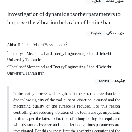
عنوان مقاله
English
Investigation of dynamic absorber parameters to
improve the vibration behavior of boring bar
نویسندگان
English
1
2
Abbas Rahi
Mahdi Hosseinpour
1
Faculty of Mechanical and Energy Engineering, Shahid Beheshti
University, Tehran, Iran
2
Faculty of Mechanical and Energy Engineering, Shahid Beheshti
University, Tehran, Iran
چکیده
English
In the boring process with length to diameter ratio more than four,
due to low rigidity of the tool, a lot of vibration is caused and the
machining quality of the surface is reduced. For this reason,
controlling and reducing vibration of the tool is always important.
In this paper, the lateral vibration of a long boring bar equipped
with dynamic absorber and the effect of various parameters are
investigated. For this purpose, first the governing equations of the