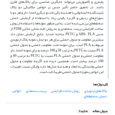
پلیمری و کامپوزیتی می‌تواند جایگزین مناسبی برای پلاک­‌های فلزی
باشد. در تحقیق حاضر تأثیر جنس بر خواص مکانیکی دو پلاک
تثبیت‌کننده استخوانی با هندسه یکی تخت و دیگری انحناء دار و هر دو با
سوراخ‌های ردیفی و کاربرد بالینی زیاد با استفاده از آزمایش خمش
سه‌نقطه‌ای بررسی شده است. به این منظور نمونه‌ها با استفاده از روش
ساخت افزایشی پرینت سه‌بعدی و به روش لایه نشانی مذابی FDM از
جنس ABS، PLA و PETG ساخته شدند. نتایج آزمایش نشان داد
بیشترین مقاومت و مدول خمشی برای هر دو مدل نمونه پلاک ارتوپدی
مربوط به PLA است. برای نمونه تخت، مقاومت خمشی و مدول خمشی
PLA نسبت به PETG به ترتیب 58 و 100 درصد و برای نمونه انحناء دار
مقاومت خمشی و مدول خمشی PLA نسبت به PETG به ترتیب 49 و
100 درصد بیشتر است. همچنین دیده شد اگرچه مقاومت و مدول
خمشی وابستگی به ابعاد و هندسه مدل­‌ها دارد ولیکن نسبت تغییرات
این خواص به‌­ویژه مدول خمشی تقریباً ثابت است.
کلیدواژه‌ها
پلاک‌های ارتوپدی
روش ساخت افزایشی
پرینت سه‌بعدی
خواص
خمش سه‌نقطه‌ای
عنوان مقاله
English