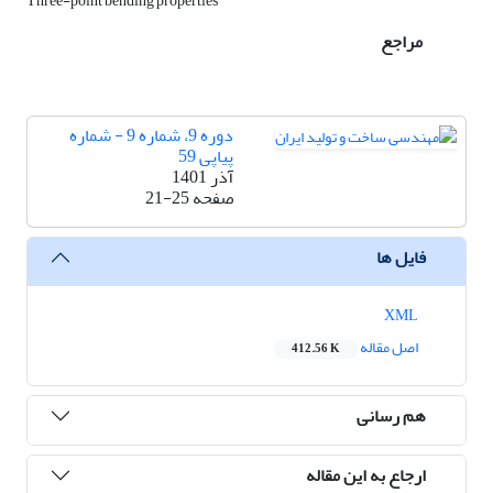
Three-point bending properties
مراجع
دوره 9، شماره 9 - شماره
پیاپی 59
آذر 1401
صفحه
21-25
فایل ها
XML
اصل مقاله
412.56 K
هم رسانی
ارجاع به این مقاله