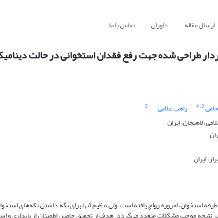
ارسال مقاله
داوران
تماس با ما
دار طراحی شده جهت رفع فقدان استخوانی در حالت دینامیکی
2
، 4
2
امی
راهب غلامی
ی، لاهیجان، ایران
ران
ز، ایران
فه استخوان، امروزه رواج یافته است، ولی تنظیم آنها برای نگه داشتن تکه­‌های استخوان
 در نتیجه موجب مشکلات متعدد می‌گردد. هدف از تحقیق حاضر، اطمینان از پایداری و ا