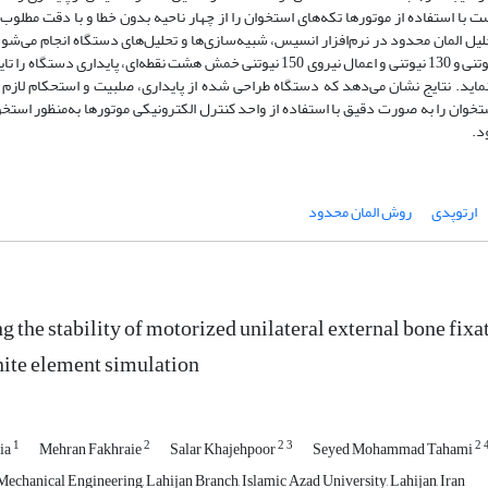
با استفاده از موتورها تکه‌­های استخوان را از چهار ناحیه بدون خطا و با دقت مطلوب 
سازی­‌ها در حالت دینامیکی در مدت زمان 1 ثانیه، اعمال نیروهای فشاری 150نیوتنی و 130 نیوتنی و اعمال نیروی 150 نیوتنی خمش هشت نقطه‌­ای
ود را حفظ می‌­نماید. نتایج نشان می‌­دهد که دستگاه طراحی شده از پایداری، صلبیت و استحکام لا
ستخوان را به صورت دقیق با استفاده از واحد کنترل الکترونیکی موتورها به‌منظور استخ
د.
ارتوپدی
روش المان محدود
ng the stability of motorized unilateral external bone fi
inite element simulation
1
2
2
3
2
ia
Mehran Fakhraie
Salar Khajehpoor
Seyed Mohammad Tahami
echanical Engineering, Lahijan Branch, Islamic Azad University, Lahijan, Iran