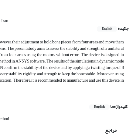
 Iran
چکیده
English
owever, their adjustment to hold bone pieces from four areas and move them
s. The present study aims to assess the stability and strength of a unilateral
from four areas using the motors without error. The device is designed in
t method in ANSYS software. The results of the simulations in dynamic mode
N confirm the stability of the device and by applying a twisting torque of 8
ssary stability, rigidity, and strength to keep the bone stable. Moreover, using
ification. Therefore, it is recommended to manufacture and use this device in
کلیدواژه‌ها
English
ethod
مراجع