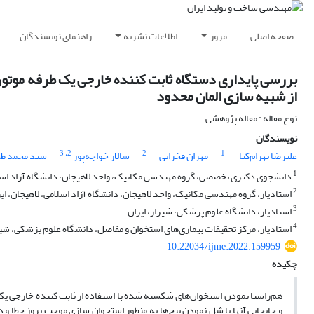
صفحه اصلی
مرور
اطلاعات نشریه
راهنمای نویسندگان
بررسی پایداری دستگاه ثابت کننده خارجی یک طرفه موتور
از شبیه سازی المان محدود
نوع مقاله : مقاله پژوهشی
نویسندگان
، 3
2
2
1
علیرضا بهرام‌کیا
مهران فخرایی
سالار خواجه‌پور
سید محمد طح
1
دانشجوی دکتری تخصصی، گروه مهندسی مکانیک، واحد لاهیجان، دانشگاه آزاد اسلام
2
استادیار، گروه مهندسی مکانیک، واحد لاهیجان، دانشگاه آزاد اسلامی، لاهیجان، ای
3
استادیار، دانشگاه علوم پزشکی، شیراز، ایران
4
استادیار، مرکز تحقیقات بیماری‌های استخوان و مفاصل، دانشگاه علوم پزشکی، شیرا
10.22034/ijme.2022.159959
چکیده
هم‌راستا نمودن استخوان‌های شکسته شده با استفاده از ثابت کننده خارجی یک­طر
و جابجایی آنها با شل نمودن پیچ‌ها به منظور استخوان سازی موجب بروز خطا و