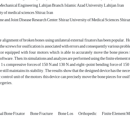
echanical Engineering, Lahijan Branch, Islamic Azad University, Lahijan, Iran
y of medical sciences, Shiraz, Iran
 and Joint Disease Research Center, Shiraz University of Medical Sciences, Shiraz,
 alignment of broken bones using unilateral external fixators has been popular. H
the screws for ossification is associated with errors and consequently various problem
tor equipped with four motors, which is able to accurately move the bone pieces 
ftware. Then, its simulations and analyzes are performed using the finite elemen
f 1 s, compressive forces of 150 N and 130 N, and eight-point bending force of 150 
 still maintains its stability. The results show that the designed device has the nece
c control unit of the motors, this device can precisely move the bone pieces for oss
rgeries.
nal Bone Fixator
Bone Fracture
Bone Los
Orthopedic
Finite Element M