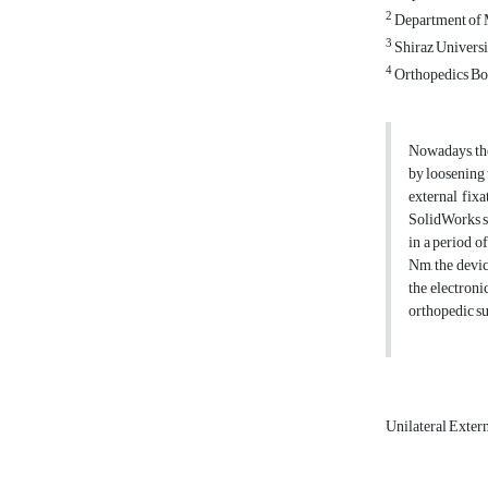
2
Department of M
3
Shiraz Universit
4
Orthopedics Bone
Nowadays, the
by loosening 
external fixa
SolidWorks so
in a period o
Nm, the device
the electroni
orthopedic su
Unilateral Exter