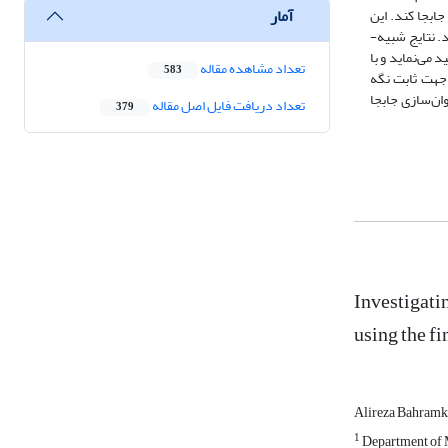
آمار
جابجا کند. این
دستگاه در نرم‌­افزار سالیدورکز طراحی می‌­گردد. سپس، با استفاده از روش تحلیل المان محدود در نرم‌­افزار انسیس، شبیه‌­سازی­‌ها و تحلیل­‌های دستگاه انجام می‌­شود. نتایج شبیه‌­
، پایداری دستگاه را تایید می‌نماید و با
تعداد مشاهده مقاله
583
زم جهت ثابت نگه
وان‌سازی جابجا
تعداد دریافت فایل اصل مقاله
379
Investigati
using the f
Alireza Bahramk
1
Department of M