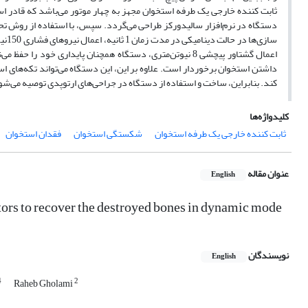
ثابت کننده خارجی یک طرفه استخوان مجهز به چهار موتور می­‌باشد که قادر است 
اعمال گشتاور پیچشی 8 نیوتن‌­متری، دستگاه همچنان پایداری خ
داشتن استخوان برخوردار است. علاوه بر این، این دستگاه می­‌تواند تکه­‌های ا
کند. بنابراین، ساخت و استفاده از دستگاه در جراحی‌­های ارتوپدی توصیه می­‌شو
کلیدواژه‌ها
ثابت کننده خارجی یک طرفه استخوان
شکستگی استخوان
فقدان استخوان
عنوان مقاله
English
xators to recover the destroyed bones in dynamic mode
نویسندگان
English
4
2
Raheb Gholami