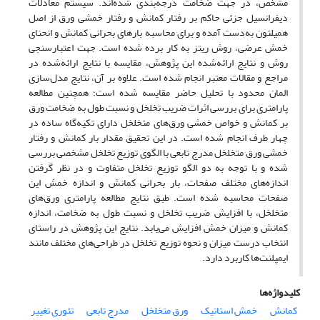
مشخص، در جهت ضخامت درجه‌بندی شده‌اند. سیستم معادلات
دیفرانسیل جزئی حاکم بر رفتار کمانش و رفتار خمشی ورق‌ از اصل
همیلتون به‌دست آمده‌ و برای محاسبه بارهای بحرانی کمانش و انحنای
خمش عرضی، روش ریتز به کار برده ‌شده است. جهت اعتبارسنجی
روش و نتایج ارائه‌شده این پژوهش، مقایسه با نتایج ارائه‌شده در
مراجع و مقالات معتبر انجام شده است. علاوه بر آن، نتایج مدل‌سازی
المان محدود با تحلیل حاضر مقایسه شده است؛ همچنین مطالعه
پارامتری برای بررسی اثرات ضریب تخلخل و نسبت طول به ضخامت ورق
بر کمانش و خواص خمشی ورق‌های متخلخل دارای تکیه‌گاه ساده در
چهار طرف انجام شده است. در این تحقیق مقدار بار کمانش و رفتار
خمشی ورق متخلخل مدرج تابعی با الگوی توزیع تخلخل مشخصی بررسی
شده و با توجه به دو الگو توزیع تخلخل متفاوت و در نظر گرفتن
اندازه‌های مختلف صفحات، بار بحرانی کمانش و اندازه خمش این
صفحات محاسبه شده است. طبق نتایج مطالعه پارامتری ورق‌های
متخلخل، با افزایش ضریب تخلخل و نسبت طول به ضخامت، اندازه
کمانش و میزان خمش افزایش می‌یابد. نتایج این پژوهش در راستای
انتخاب درست میزان و نحوه توزیع تخلخل در طراحی‌های مختلف مانند
ایمپلنت‌ها کاربرد دارد.
کلیدواژه‌ها
کمانش
خمش استاتیک
ورق متخلخل
مدرج تابعی
تئوری تغییر