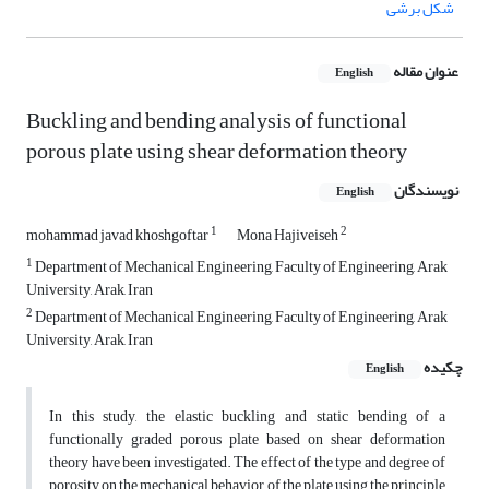
شکل برشی
عنوان مقاله
English
Buckling and bending analysis of functional
porous plate using shear deformation theory
نویسندگان
English
1
2
mohammad javad khoshgoftar
Mona Hajiveiseh
1
Department of Mechanical Engineering, Faculty of Engineering, Arak
University, Arak, Iran
2
Department of Mechanical Engineering, Faculty of Engineering, Arak
University, Arak, Iran
چکیده
English
In this study, the elastic buckling and static bending of a
functionally graded porous plate based on shear deformation
theory have been investigated. The effect of the type and degree of
porosity on the mechanical behavior of the plate using the principle