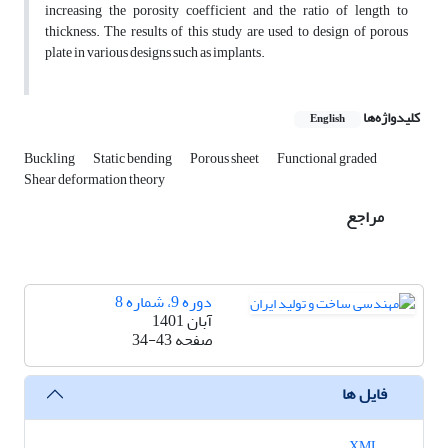
increasing the porosity coefficient and the ratio of length to
thickness. The results of this study are used to design of porous
plate in various designs such as implants.
کلیدواژه‌ها
English
Buckling
Static bending
Porous sheet
Functional graded
Shear deformation theory
مراجع
دوره 9، شماره 8
آبان 1401
صفحه
34-43
فایل ها
XML