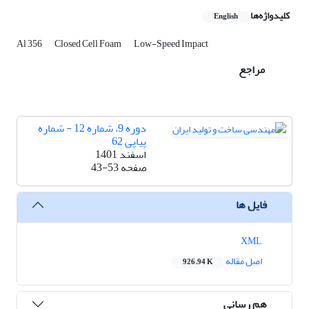
کلیدواژه‌ها
English
Al 356
Closed Cell Foam
Low-Speed Impact
مراجع
دوره 9، شماره 12 - شماره
پیاپی 62
اسفند 1401
صفحه
43-53
فایل ها
XML
اصل مقاله
926.94 K
هم رسانی