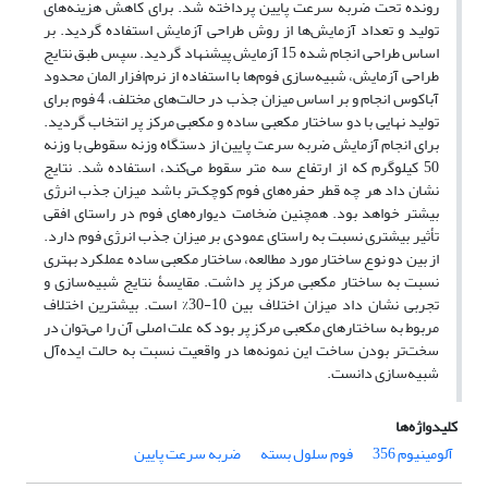
رونده تحت ضربه سرعت پایین پرداخته شد. برای کاهش هزینه‌های
تولید و تعداد آزمایش‌ها از روش طراحی آزمایش استفاده گردید. بر
اساس طراحی انجام شده 15 آزمایش پیشنهاد گردید. سپس طبق نتایج
طراحی آزمایش، شبیه‌سازی فوم‌ها با استفاده از نرم‌افزار المان محدود
آباکوس انجام و بر اساس میزان جذب در حالت‌های مختلف، 4 فوم برای
تولید نهایی با دو ساختار مکعبی ساده و مکعبی مرکز پر انتخاب گردید.
برای انجام آزمایش ضربه سرعت پایین از دستگاه وزنه سقوطی با وزنه
50 کیلوگرم که از ارتفاع سه متر سقوط می‌کند، استفاده شد. نتایج
نشان داد هر چه قطر حفره‌های فوم کوچک‌تر باشد میزان جذب انرژی
بیشتر خواهد بود. همچنین ضخامت دیواره‌های فوم در راستای افقی
تأثیر بیشتری نسبت به راستای عمودی بر میزان جذب انرژی فوم دارد.
از بین دو نوع ساختار مورد مطالعه، ساختار مکعبی ساده عملکرد بهتری
نسبت به ساختار مکعبی مرکز پر داشت. مقایسۀ نتایج شبیه‌سازی و
تجربی نشان داد میزان اختلاف بین 10-30% است. بیشترین اختلاف
مربوط به ساختارهای مکعبی مرکز پر بود که علت اصلی آن را می‌توان در
سخت‌تر بودن ساخت این نمونه‌ها در واقعیت نسبت به حالت ایده‌آل
شبیه‌سازی دانست.
کلیدواژه‌ها
آلومینیوم 356
فوم سلول بسته
ضربه سرعت پایین