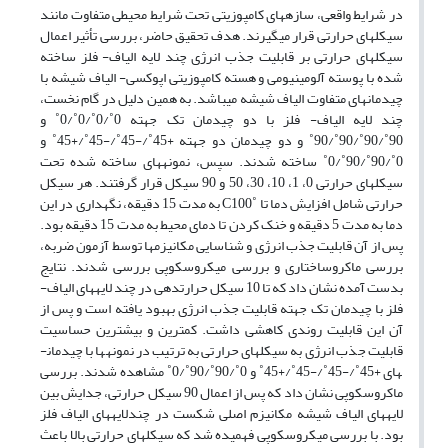
در شرایط واقعی، سازه­های کامپوزیتی تحت شرایط محیطی متفاوت مانند
سیکل­های حرارتی قرار می­گیرند. هدف تحقیق حاضر، بررسی تأثیر اعمال
سیکل­های حرارتی بر قابلیت جذب انرژی چند لایه الیاف- فلز ساخته
شده با پوسته آلومینیومی و هسته کامپوزیتی اپوکسی- الیاف شیشه با
چیدمان­های متفاوت الیاف شیشه می­باشد. به همین دلیل در گام نخست،
چند لایه الیاف- فلز با دو چیدمان تک جهته 0˚/0˚/0˚/0˚ و
90˚/90˚/90˚/90˚ و دو چیدمان دو جهته +45˚/-45˚/-45˚/+45˚ و
0˚/90˚/90˚/0˚ ساخته شدند. سپس، نمونه­های ساخته شده تحت
سیکل­های حرارتی 0، 1، 10، 30، 50 و 90 سیکل قرار گرفتند. هر سیکل
حرارتی شامل افزایش دما تا ˚C100 به مدت 15 دقیقه، نگه­داری در این
دما به مدت 5 دقیقه و خنک کردن تا دمای محیط به مدت 15 دقیقه بود.
پس از آن قابلیت جذب انرژی و شناسایی مکانیزم­ها توسط آزمون ضربه،
بررسی ماکروساختاری و بررسی میکروسکوپی بررسی شدند. نتایج
بدست آمده نشان داد که تا 10 سیکل حرارت­دهی در چند لایه­های الیاف-
فلز با چیدمان تک جهته قابلیت جذب انرژی بهبود یافته است و پس از
آن این قابلیت روندی کاهشی داشت. کم­ترین و بیش­ترین حساسیت
قابلیت جذب انرژی به سیکل­های حرارتی به ترتیب در نمونه­ها با چیدمان­
های +45˚/-45˚/-45˚/+45˚ و 0˚/90˚/90˚/0˚ مشاهده شدند. بررسی
ماکروسکوپی نشان داد که پس از اعمال 90 سیکل حرارتی، جدایش بین
لایه­های الیاف شیشه مکانیزم اصلی شکست در چندلایه­های الیاف فلز
بود. با بررسی میکروسکوپی فهمیده شد که سیکل­های حرارتی بالا باعث