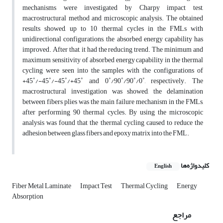
mechanisms were investigated by Charpy impact test,
macrostructural method and microscopic analysis. The obtained
results showed, up to 10 thermal cycles in the FMLs with
unidirectional configurations, the absorbed energy capability has
improved. After that, it had the reducing trend. The minimum and
maximum sensitivity of absorbed energy capability in the thermal
cycling were seen into the samples with the configurations of
+45˚/-45˚/-45˚/+45˚ and 0˚/90˚/90˚/0˚, respectively. The
macrostructural investigation was showed, the delamination
between fibers plies was the main failure mechanism in the FMLs,
after performing 90 thermal cycles. By using the microscopic
analysis was found that the thermal cycling caused to reduce the
adhesion between glass fibers and epoxy matrix into the FML.
کلیدواژه‌ها
English
Fiber Metal Laminate
Impact Test
Thermal Cycling
Energy
Absorption
مراجع