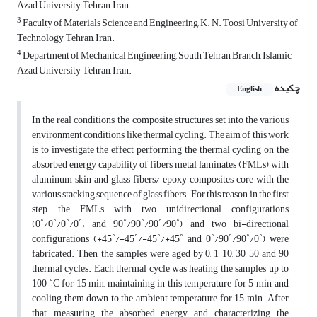
Azad University, Tehran, Iran.
3
Faculty of Materials Science and Engineering, K. N. Toosi University of
Technology, Tehran, Iran.
4
Department of Mechanical Engineering, South Tehran Branch, Islamic
Azad University, Tehran, Iran.
چکیده
English
In the real conditions, the composite structures set into the various
environment conditions like thermal cycling. The aim of this work
is to investigate the effect performing the thermal cycling on the
absorbed energy capability of fibers metal laminates (FMLs) with
aluminum skin and glass fibers/ epoxy composites core with the
various stacking sequence of glass fibers. For this reason, in the first
step, the FMLs with two unidirectional configurations
(0˚/0˚/0˚/0˚، and 90˚/90˚/90˚/90˚) and two bi-directional
configurations (+45˚/-45˚/-45˚/+45˚ and 0˚/90˚/90˚/0˚) were
fabricated. Then, the samples were aged by 0, 1, 10, 30, 50 and 90
thermal cycles. Each thermal cycle was heating the samples up to
100 ˚C for 15 min, maintaining in this temperature for 5 min, and
cooling them down to the ambient temperature for 15 min. After
that, measuring the absorbed energy and characterizing the