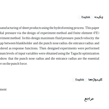
چکیده
English
manufacturing of sheet products using the hydroforming process. This paper
dial pressure via the design of experiment method and finite element (FE)
eriment method. In this design, maximum fluid pressure, punch velocity, the
 gap between blankholder and die, punch nose radius, die entrance radius, and
sidered as response functions. Then, designed experiments were performed
imum levels of input variables were obtained using the Taguchi optimization
ow that the punch nose radius and die entrance radius are the essential
er on the punch force.
کلیدواژه‌ها
English
ement
مراجع