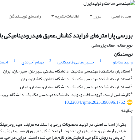
صفحه اصلی
مرور
اطلاعات نشریه
راهنمای نویسندگان
بررسی پارامترهای فرایند کشش عمیق هیدرودینامیکی با ف
نوع مقاله : مقاله پژوهشی
نویسندگان
1
2
1
وحید مدانلو
حسین طالبی قادیکلایی
بهنام آخوندی
احمد
1
استادیار، دانشکده مهندسی مکانیک، دانشگاه صنعتی سیرجان، سیرجان، ایران
2
استادیار، دانشکده مهندسی مکانیک، دانشگاه کاشان، کاشان، ایران
3
استادیار، دانشکده مهندسی مکانیک، دانشگاه سمنان، سمنان، ایران
4
کارشناس ارشد، گروه ساخت و تولید، دانشکده مهندسی مکانیک، دانشگاه تربیت 
10.22034/ijme.2023.390896.1762
چکیده
یکی از اهداف اصلی در تولید محصولات ورقی با استفاده فرایند هیدروفرمینگ،
طراحی آزمایش و تحلیل اجزای محدود، فرایند شکل‌دهی ورق مسی با روش کشش
آزمایش به روش تاگوچی، آزمایش‌های لازم طراحی شده است. در این طراحی، ف