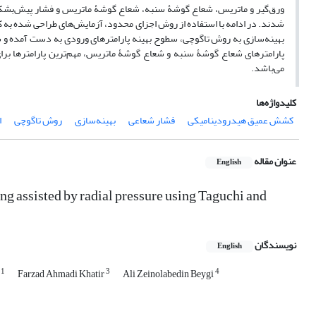
ورق‌گیر و ماتریس، شعاع گوشۀ سنبه، شعاع گوشۀ ماتریس و فشار پیش‌بشکه‌ای
شدند. در ادامه با استفاده از روش اجزای محدود، آزمایش‌های طراحی شده به 
بهینه‌سازی به روش تاگوچی، سطوح بهینه پارامترهای ورودی به دست آمده و س
پارامترهای شعاع گوشۀ سنبه و شعاع گوشۀ ماتریس، مهم‌ترین پارامترها برای
می‌باشد.
کلیدواژه‌ها
کشش عمیق هیدرودینامیکی
فشار شعاعی
بهینه‌سازی
روش تاگوچی
ا
عنوان مقاله
English
g assisted by radial pressure using Taguchi and
نویسندگان
English
1
3
4
i
Farzad Ahmadi Khatir
Ali Zeinolabedin Beygi