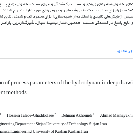
 به‌عنوان متغیرهای ورودی و نسبت نازک‌شدگی و نیروی سنبه، به‌عنوان توابع پاسخ
کمک مدل اجزای محدود صحت‌سنجی شده اجرا و خروجی‌های مورد نظر استخراج شدند. در پ
پس آزمایش‌های تائیدی با استفاده از شبیه‌سازی اجزای محدود انجام شدند. نتایج ن
 تابع پاسخ نازک‌شدگی هستند. همچنین فشار بیشینۀ سیال، تأثیرگذارترین پارامتر 
جزا محدود
on of process parameters of the hydrodynamic deep drawin
ent methods
1
2
1
Hossein Talebi-Ghadikolaee
Behnam Akhoundi
Ahmad Mashayekh
neering Department, Sirjan University of Technology, Sirjan, Iran
anical Engineering, University of Kashan, Kashan, Iran