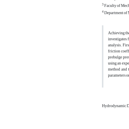
3
Faculty of Mech
4
Department of M
Achieving the
investigates
analysis. Fir
friction coef
prebulge pre
using an expe
method and t
parameters on
Hydrodynamic 