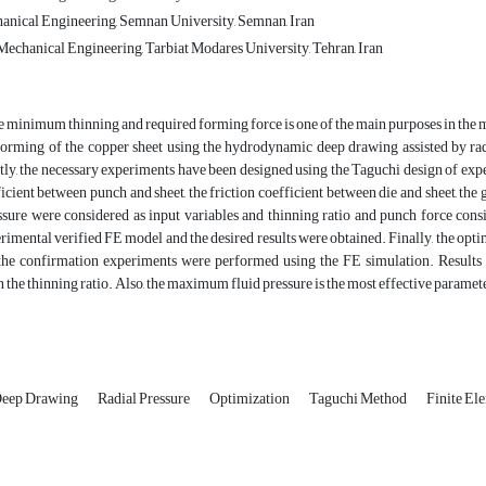
anical Engineering, Semnan University, Semnan, Iran
echanical Engineering, Tarbiat Modares University, Tehran, Iran
 minimum thinning and required forming force is one of the main purposes in the 
 forming of the copper sheet using the hydrodynamic deep drawing assisted by ra
stly, the necessary experiments have been designed using the Taguchi design of exp
ficient between punch and sheet, the friction coefficient between die and sheet, the
ssure were considered as input variables and thinning ratio and punch force con
rimental verified FE model and the desired results were obtained. Finally, the opt
he confirmation experiments were performed using the FE simulation. Results sh
 the thinning ratio. Also, the maximum fluid pressure is the most effective paramet
Deep Drawing
Radial Pressure
Optimization
Taguchi Method
Finite El