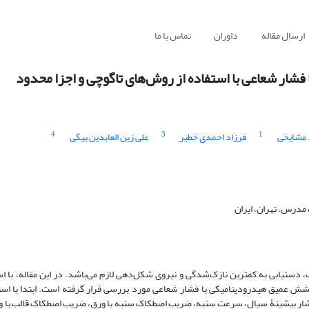
ارسال مقاله
داوران
تماس با ما
شار شعاعی با استفاده از روش‌های تاگوچی و اجزا محدود
4
3
1
 مشایخی
فرزاد احمدی خطیر
علی زین العابدین بیگی
مدرس، تهران، ایران
 دستیابی به کمترین نازک‌شدگی و نیروی شکل‌دهی لازم می‌باشد. در این مقاله، با ا
 عمیق هیدرودینامیکی با فشار شعاعی مورد بررسی قرار گرفته است. ابتدا با استف
شار بیشینۀ سیال، سرعت سنبه، ضریب اصطکاک سنبه با ورق، ضریب اصطکاک قالب با و