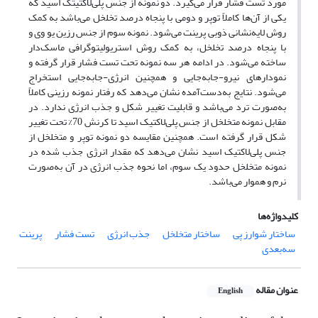
مورد تست فشار قرار می‌گیرد. دو نمونه از جنس پلی‌لاکتیتک اسید که
یکی از آن­‌ها کاملاً توپر و دومی با پنجاه درصد تخلخل می‌باشد به کمک
روش لایه‌­نشانی ذوبی پرینت می‌شود. نمونه سوم از جنس رزین یو وی و
با پنجاه درصد تخلخل، به کمک روش استریولیتوگرافی ماسک‌دار
ساخته می‌شود. در ادامه هر سه نمونه تحت تست فشار قرار گرفته و
نمودارهای نیرو-جابه­‌جا‌یی و همچنین انرژی-جا­به­‌جایی استخراج
می‌شود. نتایج به‌دست‌آمده نشان می‌دهد که رفتار نمونه رزینی کاملاً
به‌صورت ترد می‌باشد و قابلیت تغییر شکل و جذب انرژی ندارد. در
مقابل نمونه متخلخل از جنس پلی‌­لاکتیک اسید تا کرنش 70% تحت تغییر
شکل قرار گرفته است. همچنین مقایسه دو نمونه توپر و متخلخل از
جنس پلی­‌لاکتیک اسید نشان می‌دهد که مقدار انرژی جذب شده در
نمونه متخلخل حدود یک سوم، اما نحوه جذب انرژی در آن به‌صورت
نرم و هموار می‌باشد.
کلیدواژه‌ها
ساختار شوارز پی
ساختار متخلخل
جذب انرژی
تست فشار
پرینت
سه‌بعدی
عنوان مقاله
English