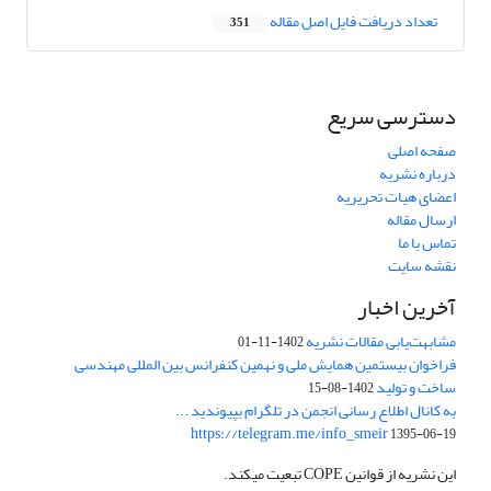
تعداد دریافت فایل اصل مقاله
351
دسترسی سریع
صفحه اصلی
درباره نشریه
اعضای هیات تحریریه
ارسال مقاله
تماس با ما
نقشه سایت
آخرین اخبار
مشابهت‌یابی مقالات نشریه
1402-11-01
فراخوان بیستمین همایش ملی و نهمین کنفرانس بین المللی مهندسی
ساخت و تولید
1402-08-15
به کانال اطلاع رسانی انجمن در تلگرام بپیوندید ...
https://telegram.me/info_smeir
1395-06-19
این نشریه از قوانین COPE تبعیت میکند.