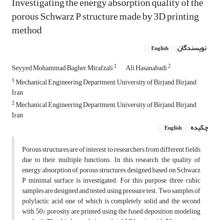
Investigating the energy absorption quality of the
porous Schwarz P structure made by 3D printing
method
نویسندگان
English
1
2
Seyyed Mohammad Bagher Mirafzali
Ali Hasanabadi
1
Mechanical Engineering Department, University of Birjand, Birjand,
Iran
2
Mechanical Engineering Department, University of Birjand, Birjand,
Iran
چکیده
English
Porous structures are of interest to researchers from different fields
due to their multiple functions. In this research, the quality of
energy absorption of porous structures designed based on Schwarz
P minimal surface is investigated. For this purpose, three cubic
samples are designed and tested using pressure test. Two samples of
polylactic acid, one of which is completely solid and the second
with 50% porosity are printed using the fused deposition modeling