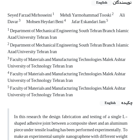
نویسندگان
English
1
2
Seyed Farzad Mirhosseini
Mehdi Yarmohammad Tooski
Ali
3
4
5
Davar
Mohsen Heydari Beni
Jafar Eskandari Jam
1
Department of Mechanical Engineering, South Tehran Branch, Islamic
Azad University, Tehran, Iran
2
Department of Mechanical Engineering, South Tehran Branch, Islamic
Azad University, Tehran, Iran
3
Faculty of Materials and Manufacturing Technologies, Malek Ashtar
University of Technology, Tehran, Iran
4
Faculty of Materials and Manufacturing Technologies, Malek Ashtar
University of Technology, Tehran, Iran
5
Faculty of Materials and Manufacturing Technologies, Malek Ashtar
University of Technology, Tehran, Iran
چکیده
English
In this research, the design, fabrication and testing of a single L-
shaped adhesive joint between a composite sheet and an aluminum
piece under tensile loading has been performed experimentally. To
make an experimental sample, nanographene with different weight