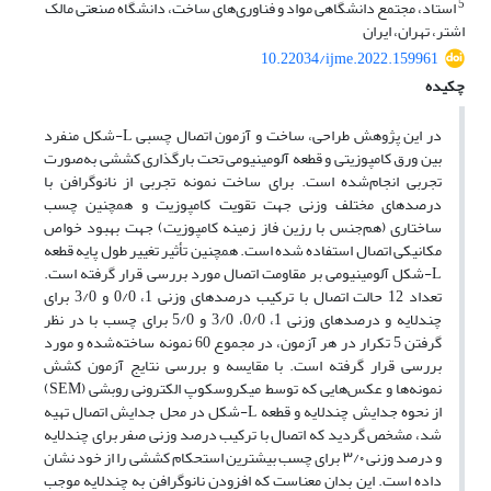
5
استاد، مجتمع دانشگاهی مواد و فناوری‌های ساخت، دانشگاه صنعتی مالک
اشتر، تهران، ایران
10.22034/ijme.2022.159961
چکیده
در این پژوهش طراحی، ساخت و آزمون اتصال چسبی L-شکل منفرد
بین ورق کامپوزیتی و قطعه آلومینیومی تحت بارگذاری کششی به‌صورت
تجربی انجام‌شده است. برای ساخت نمونه تجربی از نانوگرافن با
درصدهای مختلف وزنی جهت تقویت کامپوزیت و همچنین چسب
ساختاری (هم‌جنس با رزین فاز زمینه کامپوزیت) جهت بهبود خواص
مکانیکی اتصال استفاده شده است. همچنین تأثیر تغییر طول پایه قطعه
L-شکل آلومینیومی بر مقاومت اتصال مورد بررسی قرار گرفته است.
تعداد 12 حالت اتصال با ترکیب درصدهای وزنی 1، 0/0 و 3/0 برای
چندلایه و درصدهای وزنی 1، 0/0، 3/0 و 5/0 برای چسب با در نظر
گرفتن 5 تکرار در هر آزمون، در مجموع 60 نمونه ساخته‌شده و مورد
بررسی قرار گرفته است. با مقایسه و بررسی نتایج آزمون کشش
نمونه‌ها و عکس‌هایی که توسط میکروسکوپ الکترونی روبشی (SEM)
از نحوه جدایش چندلایه و قطعه L-شکل در محل جدایش اتصال تهیه
شد، مشخص گردید که اتصال با ترکیب درصد وزنی صفر برای چندلایه
و درصد وزنی ۳/۰ برای چسب بیشترین استحکام کششی را از خود نشان
داده است. این بدان معناست که افزودن نانوگرافن به چندلایه موجب