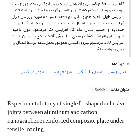
کاهش استحکام کششی و افزودن آن به رزین اپوکسی به‌عنوان چسب
موجب بهبود استحکام کششی در اتصال گردیده است. درنهایت تأثیر
افزایش طول ناحیه هم‌پوشانی دو قطعه چسبنده مورد بررسی قرار
گرفت. نتیجه در مورد اتصال با ترکیب درصد بهینه نانوگرافن در
چندلایه و چسب نشان داد که افزایش 25 درصدی طول ناحیه
هم‌پوشانی افزایش 148 درصدی و افزایش 50 درصدی طول این ناحیه
افزایش 200 درصدی نیروی کشش عمودی تحمل‌شده توسط اتصال را
در پی خواهد داشت.
کلیدواژه‌ها
اتصال چسبی
اتصال L-شکل
نانوکامپوزیت
نانوگرافن کربن
عنوان مقاله
English
Experimental study of single L-shaped adhesive
joints between aluminum and carbon
nanographene reinforced composite plate under
tensile loading