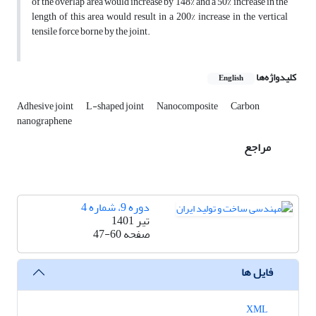
of the overlap area would increase by 148% and a 50% increase in the
length of this area would result in a 200% increase in the vertical
tensile force borne by the joint.
کلیدواژه‌ها
English
Adhesive joint
L-shaped joint
Nanocomposite
Carbon
nanographene
مراجع
دوره 9، شماره 4
تیر 1401
صفحه
47-60
فایل ها
XML