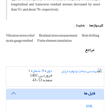
longitudinal and transverse residual stresses decreased by more
than 55% and about 70%, respectively.
کلیدواژه‌ها
English
Vibration stress relief
Residual stress measurement
Hole drilling
strain gauge method
Finite element simulation
مراجع
دوره 9، شماره 1
فروردین 1401
صفحه
43-53
فایل ها
XML