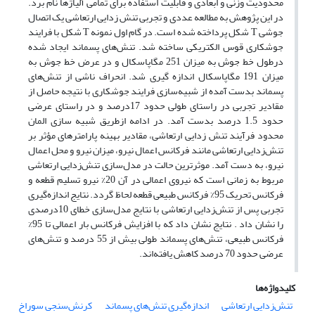
محدودیت وزنی و ابعادی و قابلیت استفاده برای تمامی آلیاژها نام برد.
در این پژوهش به مطالعه عددی و تجربی تنش زدایی ارتعاشی یک اتصال
جوشی T شکل پرداخته شده است. در گام اول نمونه T شکل با فرایند
جوشکاری قوس الکتریکی ساخته شد. تنش‌های پسماند ایجاد شده
درطول خط جوش به میزان 251 مگاپاسکال و در عرض خط جوش به
میزان 191 مگاپاسکال اندازه گیری شد. انحراف ناشی از تنش‌های
پسماند بدست آمده از شبیه‌سازی فرایند جوشکاری با نتیجه حاصل از
مقادیر تجربی در راستای طولی حدود 17درصد و در راستای عرضی
حدود 1.5 درصد بدست آمد. در ادامه ازطریق شبیه سازی المان
محدود فرآیند تنش زدایی ارتعاشی، مقادیر بهینه پارامترهای مؤثر بر
تنش‌زدایی ارتعاشی مانند فرکانس اعمال نیرو، میزان نیرو و محل اعمال
نیرو، به دست آمد. موثرترین حالت در مدل‌سازی تنش‌زدایی ارتعاشی
مربوط به زمانی است که نیروی اعمالی در آن 20% نیرو تسلیم قطعه و
فرکانس تحریک 95% فرکانس طبیعی قطعه لحاظ گردد. نتایج اندازه‌گیری
تجربی پس از تنش‌زدایی ارتعاشی با نتایج مدل‌سازی خطای 10درصدی
را نشان داد . نتایج نشان داد که با افزایش فرکانس بار اعمالی تا 95%
فرکانس طبیعی، تنش‌های پسماند طولی بیش از 55 درصد و تنش‌های
عرضی حدود 70 درصد کاهش یافته‌‌اند.
کلیدواژه‌ها
تنش‌زدایی ارتعاشی
اندازه‌گیری تنش‌های پسماند
کرنش‌سنجی سوراخ