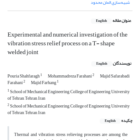
شبیه‌سازی المان محدود
عنوان مقاله
English
Experimental and numerical investigation of the
vibration stress relief process on a T- shape
welded joint
نویسندگان
English
1
2
Pouria Shahfaragh
Mohammadreza Farahani
Majid Safarabadi
2
1
Farahani
Majid Farhang
1
School of Mechanical Engineering, College of Engineering, University
of Tehran, Tehran, Iran
2
School of Mechanical Engineering, College of Engineering, University
of Tehran, Tehran, Iran
چکیده
English
Thermal and vibration stress relieving processes are among the