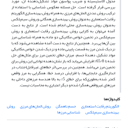
مدول الاستیسیته و ضریب پواسون مواد تشکیل‌دهنده آن، مورد
بررسی قرار گرفته است. حل مسئله معکوس شناسایی با استفاده از
ترکیب روش عددی المان‌های مرزی به همراه روش بهینه‌سازی الگوریتم
رقابت استعماری به‌عنوان روش بهینه‌سازی همگانی و روش سیمپلکس
به‌عنوان روش بهینه‌سازی محلی انجام شده ‌است. از نتایج به دست
آمده می‌توان به کارایی روش بهینه‌سازی رقابت استعماری و روش
سیمپلکس در تخمین خواص مکانیکی دو ماده به همراه شناسایی مرز
بین آن‌ها پی برد. همچنین از نتایج به دست آمده مشاهده می‌شود که با
نزدیک شدن مرز به قسمت پایینی ماده و نزدیک شدن خواص مکانیکی
مواد تشکیل دهندۀ جسم، میزان خطای تخمین مرز برای مثال‌های حل
شده تا 65/8% افرایش می‌یابد که باز نشان‌دهنده توانایی این روش برای
تخمین مرز می‌باشد. همچنین در بررسی اثر خطاهای غیرقابل‌اجتناب در
اندازه‌گیری جابجایی‌ها، با افزایش درصد خطا، همگرایی به مرز واقعی
کمتر شده به‌طوری‌که برای خطای 5% به بالا هندسه مرزهای داخلی به
مرزهای غیرواقعی همگرا شده و دیگر اعتباری به محاسبات نیست.
کلیدواژه‌ها
الگوریتم رقابت استعماری
جسم ناهمگن
روش المان‌های مرزی
روش
بهینه‌سازی سیمپلکس
شناسایی مرزها