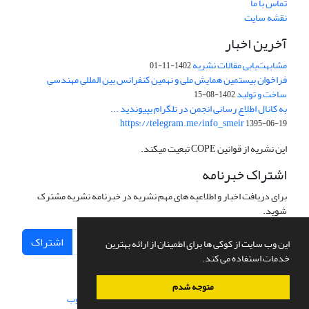
تماس با ما
نقشه سایت
آخرین اخبار
مشابهت‌یابی مقالات نشریه
1402-11-01
فراخوان بیستمین همایش ملی و نهمین کنفرانس بین المللی مهندسی
ساخت و تولید
1402-08-15
به کانال اطلاع رسانی انجمن در تلگرام بپیوندید ...
https://telegram.me/info_smeir
1395-06-19
این نشریه از قوانین COPE تبعیت میکند.
اشتراک خبرنامه
برای دریافت اخبار و اطلاعیه های مهم نشریه در خبرنامه نشریه مشترک
شوید.
اشتراک
این وب سایت از کوکی ها برای اطمینان از ارائه بهترین
خدمات استفاده می کند.
متوجه شدم
سامانه مدیریت نشریات علمی.
طراحی و پیاده سازی از
سیناوب