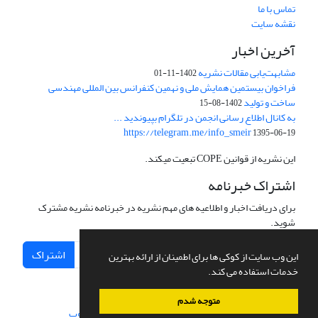
تماس با ما
نقشه سایت
آخرین اخبار
مشابهت‌یابی مقالات نشریه
1402-11-01
فراخوان بیستمین همایش ملی و نهمین کنفرانس بین المللی مهندسی
ساخت و تولید
1402-08-15
به کانال اطلاع رسانی انجمن در تلگرام بپیوندید ...
https://telegram.me/info_smeir
1395-06-19
این نشریه از قوانین COPE تبعیت میکند.
اشتراک خبرنامه
برای دریافت اخبار و اطلاعیه های مهم نشریه در خبرنامه نشریه مشترک
شوید.
اشتراک
این وب سایت از کوکی ها برای اطمینان از ارائه بهترین
خدمات استفاده می کند.
متوجه شدم
سامانه مدیریت نشریات علمی.
طراحی و پیاده سازی از
سیناوب