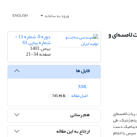
ورود به سامانه
ENGLISH
 لامسه‌ای و
دوره 9، شماره 11 -
شماره پیاپی 61
بهمن 1401
صفحه
21-34
فایل ها
XML
اصل مقاله
745.96 K
 ربات لامسه‌ای
هم رسانی
یتم ژنتیک، طی
 دینامیک دست
ارجاع به این مقاله
 سپس با انجام