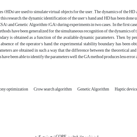
s (HDs) are used to simulate virtual objects for the user. The dynamics of the HD a
 this research, the dynamic identification of the user's hand and HD has been do
A), and Genetic Algorithm (GA), during experiments in two cases. In the first case, 
hods have been generalized for the simultaneous recognition of the dynamics of the u
undary is obtained as a function of the available dynamic parameters. Then, by
 absence of the operator’s hand, the experimental stability boundary has been o
eters are obtained in such a way that the difference between the theoretical and
 have been able to identify the parameters well, the GA method produces less error a
lony optimization
Crow search algorithm
Genetic Algorithm
Haptic devic
این نشریه از قوانین COPE تبعیت میکند.