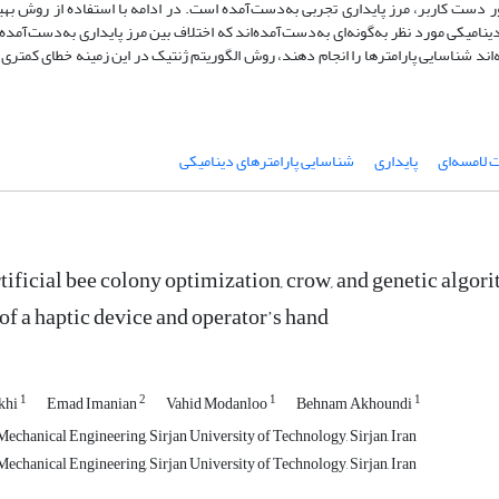
ن 4 در دو حالت حضور و عدم حضور دست کاربر، مرز پایداری تجربی به‌دست‌آمده است. در ادامه با استفاده از روش
امیکی مورد نظر به‌گونه‌ای به‌دست‌آمده‌اند که اختلاف بین مرز پایداری به‌دست‌آمده 
 شناسایی پارامترها را انجام دهند، روش الگوریتم ژنتیک در این زمینه خطای کمتری را
 لامسه‌ای
پایداری
شناسایی پارامترهای دینامیکی
rtificial bee colony optimization, crow, and genetic algo
of a haptic device and operator’s hand
1
2
1
1
khi
Emad Imanian
Vahid Modanloo
Behnam Akhoundi
echanical Engineering, Sirjan University of Technology, Sirjan, Iran
echanical Engineering, Sirjan University of Technology, Sirjan, Iran