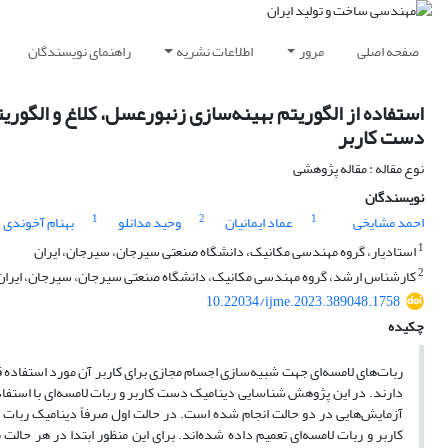
صفحه اصلی
مرور
اطلاعات نشریه
راهنمای نویسندگان
استفاده از الگوریتم بهینه‌سازی زنبورعسل، کلاغ و الگوری
دست کاربر
نوع مقاله : مقاله پژوهشی
نویسندگان
1
2
1
احمد مشایخی
عماد ایمانیان
وحید مدانلو
بهنام آخوندی
1
استادیار، گروه مهندسی مکانیک، دانشگاه صنعتی سیرجان، سیرجان، ایران
2
کارشناس ارشد، گروه مهندسی مکانیک، دانشگاه صنعتی سیرجان، سیرجان، ایران
10.22034/ijme.2023.389048.1758
چکیده
ربات‌های لامسه‌ای جهت شبیه‌سازی اجسام مجازی برای کاربر آن مورد استفاده قرا
دارند. در این پژوهش شناسایی دینامیک دست کاربر و ربات لامسه‌ای با استفاد
آزمایش‌هایی در دو حالت انجام‌ شده است. در حالت اول صرفاً دینامیک رب
کاربر و ربات لامسه‌ای تعمیم داده ‌شده‌اند. برای این منظور ابتدا در هر حال