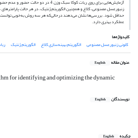
آزمایش‌هایی برای روی ربات کوکا سبک ‌وز
زنبورعسل مصنوعی، کلاغ و همچنین الگوریتم ژنتیک، در هر حالت پارامترهای دین
حداقل شود. بررسی‌ها نشان می‌دهند درحالی‌که هر سه روش به‌خوبی توانسته‌اند
عملکرد بهتری دارد.
کلیدواژه‌ها
کلونی زنبورعسل مصنوعی
الگوریتم بهینه‌سازی کلاغ
الگوریتم ژنتیک
ربات
عنوان مقاله
English
rithm for identifying and optimizing the dynamic
نویسندگان
English
چکیده
English