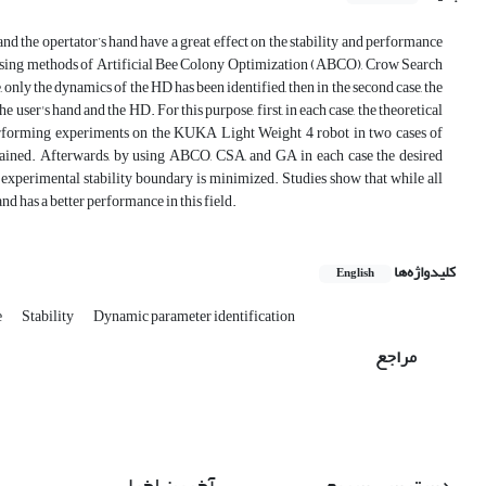
nd the opertator’s hand have a great effect on the stability and performance
ne using methods of Artificial Bee Colony Optimization (ABCO), Crow Search
only the dynamics of the HD has been identified, then in the second case, the
ser's hand and the HD. For this purpose, first, in each case, the theoretical
 performing experiments on the KUKA Light Weight 4 robot in two cases of
btained. Afterwards, by using ABCO, CSA, and GA in each case the desired
 experimental stability boundary is minimized. Studies show that while all
nd has a better performance in this field.
کلیدواژه‌ها
English
e
Stability
Dynamic parameter identification
مراجع
دسترسی سریع
آخرین اخبار