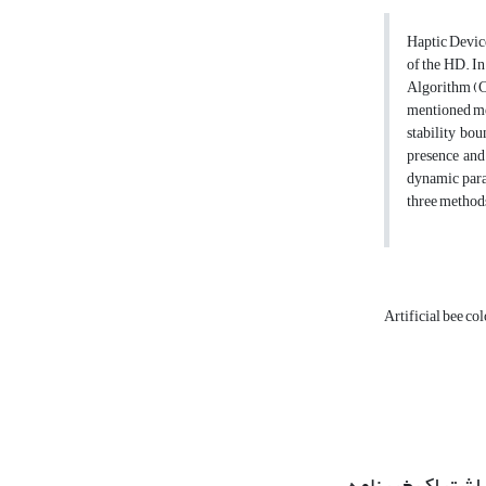
Haptic Device
of the HD. In
Algorithm (CS
mentioned met
stability bo
presence and
dynamic param
three methods
Artificial bee co
اشتراک خبرنامه