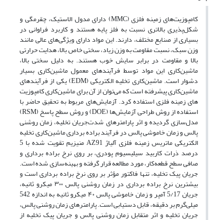
کامپوزیت­‌های زمینه فلزی (MMC) دارای مدول الاستیک، چقرمگی و
شکل‌پذیری بالاتری نسبت به فلز پایه هستند و کاربرد فراوانی در
بسیاری از صنایع مختلف، دارند. این مواد دارای ویژگی­‌های عالی مانند
وزن سبک، نسبت مقاومت به وزن زیاد، سختی خاص بالا، هدایت حرارتی
بالا و مقاومت در برابر سایش خوب هستند. به دلیل سختی بالا،
ماشین‌کاری این مواد توسط فرآیندهای معمول ماشین‌کاری بسیار
دشوار است. ماشین‌کاری تخلیه الکتریکی (EDM) یکی از فرآیندهای
ماشین‌کاری پیشرفته­ است که می­‌توان از آن برای ماشین‌کاری کامپوزیت­‌
های زمینه فلزی استفاده کرد. آزمایش‌های مربوط به تحقیق حاضر با
استفاده از روش طراحی آزمایش‌ها (DOE) و روش سطح پاسخ (RSM)
مدل‌سازی گردیده و اثر پارامترهای شدت‌جریان تخلیه، زمان روشنی
پالس و زمان خاموشی پالس در فرآیند براده برداری ماشین‌کاری تخلیه
الکتریکی ماتریس زمینه فلزی آلیاژ AZ91 منیزیم تقویت شده با 5
درصد ذرات کاربید سیلیسیوم پودری، بر روی نرخ براده برداری و
صافی سطح قطعه‌کار، مورد مطالعه قرار گرفته و بهینه‌سازی شده است.
جریان پیک تخلیه، تنها فاکتور مؤثر بر روی نرخ براده برداری است و
بیشترین نرخ براده برداری در زمان روشنی پالس ۳۰۰ میکرو ثانیه،
جریان 5/17 آمپر و زمان خاموشی پالس ۴۰ میکرو ثانیه به اندازه 542
میلی­‌گرم بر دقیقه، قابل دست­یابی است. پارامترهای زمان روشنی پالس،
جریان تخلیه و اثر متقابل زمان روشنی پالس و جریان پیک تخلیه از