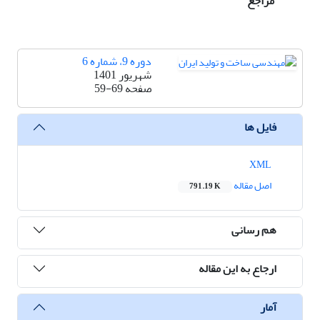
مراجع
دوره 9، شماره 6
شهریور 1401
صفحه
59-69
فایل ها
XML
اصل مقاله
791.19 K
هم رسانی
ارجاع به این مقاله
آمار