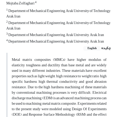
4
Mojtaba Zolfaghari
1
Department of Mechanical Engineering, Arak University of Technology,
Arak, Iran
2
Department of Mechanical Engineering, Arak University of Technology,
Arak, Iran
3
Department of Mechanical Engineering, Arak University, Arak, Iran
4
Department of Mechanical Engineering, Arak University, Arak, Iran
چکیده
English
Metal matrix composites (MMCs) have higher modulus of
elasticity, toughness and ductility than base metal and are widely
used in many different industries. These materials have excellent
properties such as light weight, high resistance to weight ratio, high
specific hardness, high thermal conductivity and good abrasion
resistance. Due to the high hardness, machining of these materials
by conventional machining processes is very difficult. Electrical
discharge machining (EDM) is an advanced machining process can
be used to machining metal matrix composite. Experiments related
to the present study were modeled using Design Of Experiments
(DOE) and Response Surface Methodology (RSM) and the effect