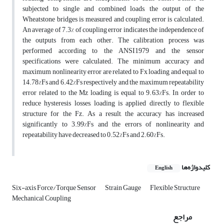
subjected to single and combined loads, the output of the
Wheatstone bridges is measured and coupling error is calculated.
An average of 7.3% of coupling error indicates the independence of
the outputs from each other. The calibration process was
performed according to the ANSI1979 and the sensor
specifications were calculated. The minimum accuracy and
maximum nonlinearity error are related to Fx loading and equal to
14.78%Fs and 6.42%Fs respectively and the maximum repeatability
error related to the Mz loading is equal to 9.63%Fs. In order to
reduce hysteresis losses, loading is applied directly to flexible
structure for the Fz. As a result, the accuracy has increased
significantly to 3.99%Fs and the errors of nonlinearity and
repeatability have decreased to 0.52%Fs and 2.60%Fs.
کلیدواژه‌ها
English
Six-axis Force/Torque Sensor
Strain Gauge
Flexible Structure
Mechanical Coupling
مراجع