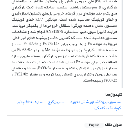
شده که ولتاژهای خروجی­ شش پل وتستون متناظر با مؤلفه‌­های
بارگذاری، از هم مستقل باشند. سنسور ساخته شده، تحت بارگذاری­‌
های یک و چند مؤلفه­‌ای قرار گرفته، خروجی­ پل­‌های وتستون اندازه‌گیری
و خطای کوپلینگ محاسبه شده است. میانگین 3/7% خطای کوپلینگ
سنسور، نشان دهنده ویژگی استقلال خروجی­‌ها از یکدیگر می­‌باشد.
فرایند کالیبراسیون طبق استاندارد ANSI1979 انجام شد و مشخصات
سنسور محاسبه شده است که کمترین دقت و بیشینه خطای غیر خطی،
مربوط به مؤلفه Fx و به ترتیب برابر Fs 78/14% و Fs 42/6% است و
بیشینه خطای تکرارپذیری، مربوط به مؤلفه Mz و برابر Fs 63/9% می­‌
باشد. با هدف کاهش تلفات هیسترزیس، بارگذاری مستقیما روی سازه
انعطاف­‌پذیر برای مؤلفه Fz اعمال شده است که در نتیجه، دقت به
مقدار قابل توجهی افزایش یافته و به مقدار Fs99/3% رسیده و خطاهای
غیرخطی بودن و تکرارپذیری کاهش پیدا کرده و به مقدار Fs52/0% و
Fs60/2% رسیده است.
کلیدواژه‌ها
سنسور نیرو/گشتاور شش محوره
استرین‌گیج
سازه انعطاف‌پذیر
کوپلینگ مکانیکی
عنوان مقاله
English