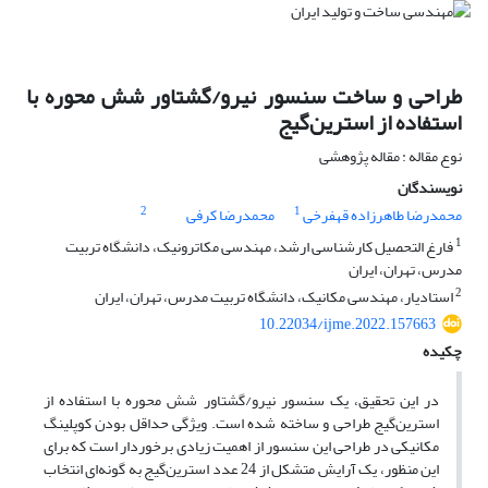
طراحی و ساخت سنسور نیرو/گشتاور شش محوره با
استفاده از استرین‌گیج
نوع مقاله : مقاله پژوهشی
نویسندگان
2
1
محمدرضا طاهرزاده قهفرخی
محمدرضا کرفی
1
فارغ التحصیل کارشناسی ارشد، مهندسی مکاترونیک، دانشگاه تربیت
مدرس، تهران، ایران
2
استادیار، مهندسی مکانیک، دانشگاه تربیت مدرس، تهران، ایران
10.22034/ijme.2022.157663
چکیده
در این تحقیق، یک سنسور نیرو/گشتاور شش محوره با استفاده از
استرین­‌گیج طراحی و ساخته شده است. ویژگی حداقل بودن کوپلینگ
مکانیکی در طراحی این سنسور از اهمیت زیادی برخوردار است که برای
این منظور، یک آرایش متشکل از 24 عدد استرین‌­گیج­ به گونه­‌ای انتخاب