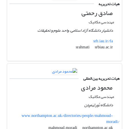
هیات تحریریه
صادق رحمتی
مهندسی مکانیک
دانشیار دانشگاه آزاد اسلامی، واحد علوم و تحقیقات
srb.iau.ir/fa
srbiau.ac.ir
srahmati
هیات تحریریه بین المللی
محمود مرادی
مهندسی مکانیک
دانشگاه نُورثهَمپتِن
www.northampton.ac.uk/directories/people/mahmoud-
moradi/
northampton.ac.uk
mahmoud.moradi