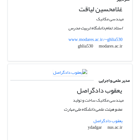
غلامحسین لیاقت
مهندسی مکانیک
استاد تمام دانشگاه تربیت مدرس
www.modares.ac.ir/~ghlia530
modares.ac.ir
ghlia530
مدیر علمی و اجرایی
یعقوب دادگراصل
مهندسی مکانیک ساخت و تولید
عضو هیئت علمی دانشگاه ملی مهارت
یعقوب دادگراصل
nus.ac.ir
ydadgar