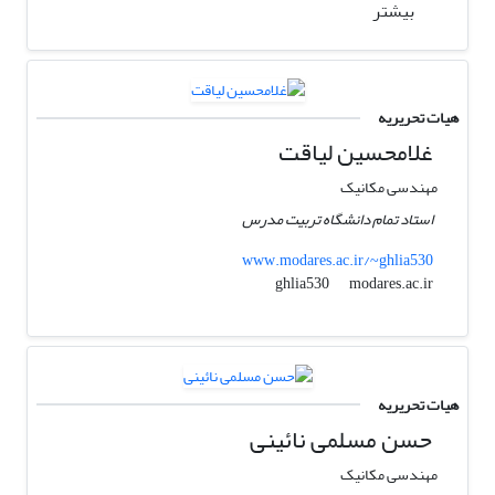
بیشتر
هیات تحریریه
غلامحسین لیاقت
مهندسی مکانیک
استاد تمام دانشگاه تربیت مدرس
www.modares.ac.ir/~ghlia530
modares.ac.ir
ghlia530
هیات تحریریه
حسن مسلمی نائینی
مهندسی مکانیک