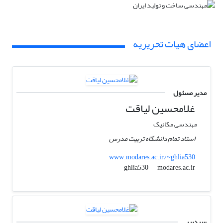
اعضای هیات تحریریه
مدیر مسئول
غلامحسین لیاقت
مهندسی مکانیک
استاد تمام دانشگاه تربیت مدرس
www.modares.ac.ir/~ghlia530
modares.ac.ir
ghlia530
سردبیر