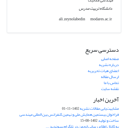
مهندسی مکانیک
دانشگاه تربیت مدرس
modares.ac.ir
ali.zeynolabedin
دسترسی سریع
صفحه اصلی
درباره نشریه
اعضای هیات تحریریه
ارسال مقاله
تماس با ما
نقشه سایت
آخرین اخبار
مشابهت‌یابی مقالات نشریه
1402-11-01
فراخوان بیستمین همایش ملی و نهمین کنفرانس بین المللی مهندسی
ساخت و تولید
1402-08-15
به کانال اطلاع رسانی انجمن در تلگرام بپیوندید ...