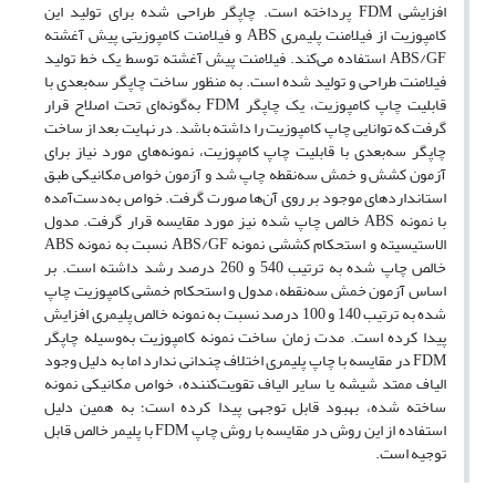
افزایشی FDM پرداخته است. چاپگر طراحی شده برای تولید این
کامپوزیت از فیلامنت پلیمری ABS و فیلامنت کامپوزیتی پیش آغشته
ABS/GF استفاده می‌کند. فیلامنت پیش آغشته توسط یک خط تولید
فیلامنت طراحی و تولید شده است. به منظور ساخت چاپگر سه‌بعدی با
قابلیت چاپ کامپوزیت، یک چاپگر FDM به‌گونه‌ای تحت اصلاح قرار
گرفت که توانایی چاپ کامپوزیت را داشته باشد. در نهایت بعد از ساخت
چاپگر سه‌بعدی با قابلیت چاپ کامپوزیت، نمونه­‌های مورد نیاز برای
آزمون کشش و خمش سه‌نقطه چاپ شد و آزمون خواص مکانیکی طبق
استانداردهای موجود بر روی آن­‌ها صورت گرفت. خواص به‌دست‌آمده
با نمونه ABS خالص چاپ شده نیز مورد مقایسه قرار گرفت. مدول
الاستیسیته و استحکام کششی نمونه ABS/GF نسبت به نمونه ABS
خالص چاپ شده به ترتیب 540 و 260 درصد رشد داشته است. بر
اساس آزمون خمش سه‌نقطه، مدول و استحکام خمشی کامپوزیت چاپ
شده به ترتیب 140 و 100 درصد نسبت به نمونه خالص پلیمری افزایش
پیدا کرده است. مدت زمان ساخت نمونه کامپوزیت به‌وسیله چاپگر
FDM در مقایسه با چاپ پلیمری اختلاف چندانی ندارد اما به دلیل وجود
الیاف ممتد شیشه یا سایر الیاف تقویت‌کننده، خواص مکانیکی نمونه
ساخته شده، بهبود قابل توجهی پیدا کرده است؛ به همین دلیل
استفاده از این روش در مقایسه با روش چاپ FDM با پلیمر خالص قابل
توجیه است.