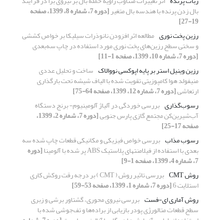
ربات پرنده
اثر تغییرات متناوب زاویه حمله بال بر نیروی برا در فرآیند
بال زدن پرنده با هندسه بال متغیر
[دوره 7، شماره 8، 1399، صفحه
19-27]
رزین پخت ‌نوری
مطالعه اثر افزودن نانوذرات سیلیکا بر خواص کششی
و سختی سطح رزین‌های پخت نوری مورد استفاده در چاپ سه‌بعدی
[دوره 7، شماره 10، 1399، صفحه 1-11]
رزین وینیل استر بر پایه اپوکسی نووالاک
ساخت و تحلیل عددی
منیفولد هوا کامپوزیتی تقویت شده با الیاف شیشه تحت بارگذاری
ارتعاشی
[دوره 7، شماره 12، 1399، صفحه 64-75]
رسوب‌گذاری
بررسی خوردگی در آلیاژ آلومینیوم- برنج دستگاه
آب‌شیرین‌کن مجتمع گازی پارس جنوبی
[دوره 7، شماره 2، 1399،
صفحه 17-25]
رسوب مذاب
بررسی خواص فیزیکی و مکانیکی قطعات چاپ شده سه
بعدی با استفاده از فیلامنتهای پلاستیک ABS پر شده با آلومینا
[دوره
7، شماره 4، 1399، صفحه 1-9]
روش CMT
بررسی تاثیر روش ( CMT ) بر درجه رقت روکش کاری
استلایت 6
[دوره 7، شماره 1، 1399، صفحه 53-59]
روش آماری ای-فست
بررسی نیروی محوری، گشتاور برشی و زبری
سطح قطعات متالورژی پودر بازیابی از براده‌ها و تف‌جوشی شده با