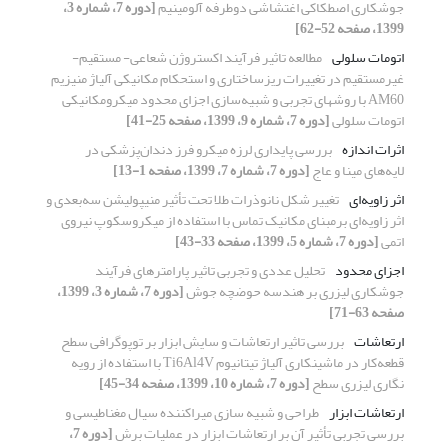
جوشکاری اصطکاکی اغتشاشی دوطرفه آلومینیم
[دوره 7، شماره 3،
1399، صفحه 52-62]
اتومات سلولی
مطالعه تاثیر فرآیند اکستروژن شعاعی- مستقیم-
غیرمستقیم در تغییرات ریزساختاری و استحکام مکانیکی آلیاژ منیزیم
AM60 با روشهای تجربی و شبیه‌سازی اجزای محدود میکرومکانیکی
اتومات سلولی
[دوره 7، شماره 9، 1399، صفحه 25-41]
اثرات اندازه
بررسی پایداری لرزه میکرو فرز دندان‌پزشکی در
لایه‌های مینا و عاج
[دوره 7، شماره 7، 1399، صفحه 1-13]
اثر زاویه‌ای
تغییر شکل نانوذرات طلا تحت تأثیر منیپولیشن سه‌بعدی و
اثر زاویه‌ای برمبنای مکانیک تماس با استفاده از میکروسکوپ نیروی
اتمی
[دوره 7، شماره 5، 1399، صفحه 33-43]
اجزای محدود
تحلیل عددی و تجربی تاثیر پارامترهای فرآیند
جوشکاری لیزری بر هندسه حوضچه جوش
[دوره 7، شماره 3، 1399،
صفحه 63-71]
ارتعاشات
بررسی تاثیر ارتعاشات و سایش ابزار بر توپوگرافی سطح
قطعه‌کار در ماشینکاری آلیاژ تیتانیوم Ti6Al4V با استفاده از رویه
نگاری لیزری سطح
[دوره 7، شماره 10، 1399، صفحه 34-45]
ارتعاشات ابزار
طراحی و شبیه سازی میراکننده سیال مغناطیسی و
بررسی تجربی تأثیر آن بر ارتعاشات ابزار در عملیات برش
[دوره 7،