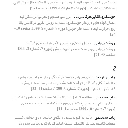
دوجنسی با هسته فوم آلومینیومی و رویه مسی با استفاده از جوشکاری
اصطکاکی اغتشاشی
[دوره 7، شماره 12، 1399، صفحه 1-9]
جوشکاری القایی فرکانس بالا
بررسی عددی و تجربی اثر شکل لبه
اتصال لوله های درزدار جوشکاری شده به روش القایی فرکانس بالا
روی حرارت ایجاد شده فلز جوش
[دوره 7، شماره 9، 1399، صفحه 10-
24]
جوشکاری لیزر
تحلیل عددی و تجربی تاثیر پارامترهای فرآیند
جوشکاری لیزری بر هندسه حوضچه جوش
[دوره 7، شماره 3، 1399،
صفحه 63-71]
چ
چاپ چهار بعدی
بررسی اثر درصد پرشدگی و زاویه چاپ بر خواص
حافظه شکلی PLA در فرآیند لایه نشانی مذاب و مقایسه با روش
قالب‌گیری فشاری
[دوره 7، شماره 5، 1399، صفحه 14-23]
چاپ‌ سه‌بعدی
مطالعه اثر افزودن نانوذرات سیلیکا بر خواص کششی و
سختی سطح رزین‌های پخت نوری مورد استفاده در چاپ سه‌بعدی
[دوره 7، شماره 10، 1399، صفحه 1-11]
چاپ سه‌بعدی
تأثیر تراکم پرشدن و الگوی چاپ بر روی خواص خمشی
قطعات کامپوزیتی پلی لاکتیک اسید/الیاف کوتاه کربن تولید شده به