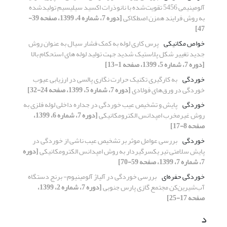
آلومینیمی 5456 تقویت‌شده با نانوذرات اکسید سیلیسیم تولیدشده
به روش فرایند همزن اصطکاکی
[دوره 7، شماره 4، 1399، صفحه 39-
47]
خواص مکانیکی
پرس کاری لوله به کمک فشار سیال به عنوان روش
جدید تغییر شکل پلاستیک شدید جهت تولید لوله های استحکام بالا
[دوره 7، شماره 5، 1399، صفحه 1-13]
خوردگی
به کارگیری تکنیک حرارت نگاری پالسی در ارزیابی عیوب
خوردگی در ورق‌های فولادی
[دوره 7، شماره 5، 1399، صفحه 24-32]
خوردگی
پایش و تشخیص عیب خوردگی در جداره داخلی لوله فلزی به
روش غیرمخرب امپدانس الکترومکانیکی
[دوره 7، شماره 6، 1399،
صفحه 8-17]
خوردگی
بررسی عوامل موثر بر تشخیص عیب ناشی از خوردگی در
پایش سلامتی تیر یکسرگیردار به روش امپدانس الکترومکانیکی
[دوره
7، شماره 7، 1399، صفحه 59-70]
خوردگی حفره‌ای
بررسی خوردگی در آلیاژ آلومینیوم- برنج دستگاه
آب‌شیرین‌کن مجتمع گازی پارس جنوبی
[دوره 7، شماره 2، 1399،
صفحه 17-25]
د