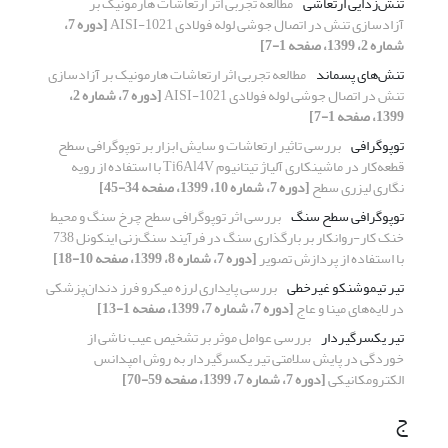
تنش‌زدایی ارتعاشی
مطالعه تجربی اثر ارتعاشات هارمونیک بر
آزادسازی تنش در اتصال جوشی لوله فولادی AISI-1021
[دوره 7،
شماره 2، 1399، صفحه 1-7]
تنش‌های پسماند
مطالعه تجربی اثر ارتعاشات هارمونیک بر آزادسازی
تنش در اتصال جوشی لوله فولادی AISI-1021
[دوره 7، شماره 2،
1399، صفحه 1-7]
توپوگرافی
بررسی تاثیر ارتعاشات و سایش ابزار بر توپوگرافی سطح
قطعه‌کار در ماشینکاری آلیاژ تیتانیوم Ti6Al4V با استفاده از رویه
نگاری لیزری سطح
[دوره 7، شماره 10، 1399، صفحه 34-45]
توپوگرافی سطح سنگ
بررسی اثر توپوگرافی سطح چرخ سنگ و محیط
خنک کار-روانکار بر بارگذاری سنگ در فرآیند سنگ‌زنی اینکونل 738
با استفاده از پردازش تصویر
[دوره 7، شماره 8، 1399، صفحه 10-18]
تیر تیموشنکو غیرخطی
بررسی پایداری لرزه میکرو فرز دندان‌پزشکی
در لایه‌های مینا و عاج
[دوره 7، شماره 7، 1399، صفحه 1-13]
تیر یکسرگیردار
بررسی عوامل موثر بر تشخیص عیب ناشی از
خوردگی در پایش سلامتی تیر یکسرگیردار به روش امپدانس
الکترومکانیکی
[دوره 7، شماره 7، 1399، صفحه 59-70]
ج