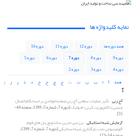
نمایه کلیدواژه ها
همه دوره ها
دوره 12
دوره 11
دوره 10
دوره 9
دوره 8
دوره 7
دوره 6
دوره 5
دوره 4
دوره 3
دوره 2
همه
آ
ا
ب
پ
ت
ث
ج
چ
ح
خ
د
ذ
ر
ز
ژ
آ
آج زنی
تأثیر عملیات سطحی آج زنی صفحه فولادی بر استحکام اتصال
چسبی با کامپوزیت کربن-فنولیک
[دوره 7، شماره 5، 1399، صفحه 44-
55]
آزمایش شبه استاتیکی
بررسی تجربی ساندویچ‌ پنل های فوم
آلومینیومی تحت بارگذاری شبه استاتیکی
[دوره 7، شماره 7، 1399،
صفحه 14-23]