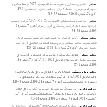
سختی
کامپوزیت سازی و تقویت سطح آلومینیوم 7075 توسط میکرو و
نانوذرات پامیس با استفاده از فرآیند اصطکاکی- اغتشاشی (FSP)
[دوره 7، شماره 5، 1399، صفحه 56-63]
سختی
ساخت و مشخصه‌یابی کامپوزیت Al/Al-Cu-Cr گرادیان تابعی
درجا با استفاده از فرایند ریخته‌گری گریز از مرکز
[دوره 7، شماره 9،
1399، صفحه 52-64]
سختی سطحی
آنالیز فرکتالی به جهت تعیین اثر تغییر شدت جریان
الکتریکی بر سختی سطحی و زبری سطح قطعه کار فولادی در فرآیند
تخلیه الکتریکی
[دوره 7، شماره 11، 1399، صفحه 21-33]
سختی‌سنجی
مطالعه تجربی اثر ارتعاشات هارمونیک بر آزادسازی
تنش در اتصال جوشی لوله فولادی AISI-1021
[دوره 7، شماره 2،
1399، صفحه 1-7]
سختی لایه لاستیکی
مطالعه تجربی و عددی بر روی توزیع ضخامت و
دقت ابعادی AA6061 در فرآیند شکلدهی تدریجی دونقطه‌ای با
استفاده از قالب انعطاف‌پذیر
[دوره 7، شماره 11، 1399، صفحه 9-20]
سرعت دورانی
بررسی اثر سرعت دورانی پین و شانه بر روی خواص
مکانیکی ناحیه ایجاد شده توسط فرآیند اصطکاکی اغتشاشی در آلیاژ
آلومینیم 6061
[دوره 7، شماره 3، 1399، صفحه 34-41]
سرعت دورانی
شکل‌دهی تدریجی فلنج‌های آلومینیومی استوانه‌ای با