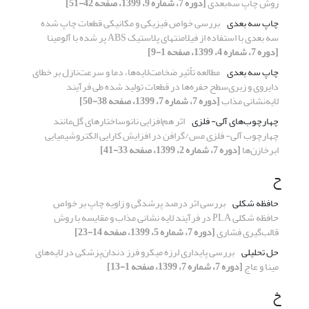
روش چاپ سه‌بعدی
[دوره 7، شماره 9، 1399، صفحه 42-51]
چاپ سه بعدی
بررسی خواص فیزیکی و مکانیکی قطعات چاپ شده
سه بعدی با استفاده از فیلامنتهای پلاستیک ABS پر شده با آلومینا
[دوره 7، شماره 4، 1399، صفحه 1-9]
چاپ سه بعدی
مطالعه تأثیر ضخامت‌لایه‌ها، دما و سرعت‌نازل بر خطای
دایروی و زبری‌سطح حفره‌ها در قطعات تولید شده طی فرآیند
لایه‌نشانی مذاب
[دوره 7، شماره 7، 1399، صفحه 38-50]
چهارچوب‌های آلی- فلزی
اثر هم‌افزایی نانوساختارهای گل‌مانند
چهارچوب‌ آلی- فلزی مس/گرافن در افزایش کارایی الکتروشیمیایی
ابرخازن‌ها
[دوره 7، شماره 2، 1399، صفحه 33-41]
ح
حافظه شکلی
بررسی اثر درصد پرشدگی و زاویه چاپ بر خواص
حافظه شکلی PLA در فرآیند لایه نشانی مذاب و مقایسه با روش
قالب‌گیری فشاری
[دوره 7، شماره 5، 1399، صفحه 14-23]
حل تحلیلی
بررسی پایداری لرزه میکرو فرز دندان‌پزشکی در لایه‌های
مینا و عاج
[دوره 7، شماره 7، 1399، صفحه 1-13]
خ