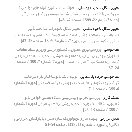
تغییر شکل شدید مومسان
تحولات بافت بلوری لوله های فولاد زنگ
نزن فریتی 409 در اثر تغییر شکل شدید مومسان و آنیل بعد از آن
[دوره 7، شماره 2، 1399، صفحه 42-48]
تغییر شکل ناحیه تماس
تغییر شکل نانوذرات طلا تحت تأثیر
منیپولیشن سه‌بعدی و اثر زاویه‌ای برمبنای مکانیک تماس با استفاده از
میکروسکوپ نیروی اتمی
[دوره 7، شماره 5، 1399، صفحه 33-43]
تف‌جوشی
بررسی نیروی محوری، گشتاور برشی و زبری سطح قطعات
متالورژی پودر بازیابی از براده‌ها و تف‌جوشی شده با استفاده از طراحی
آزمایش‌ها همگام با آنالیز حساسیت
[دوره 7، شماره 7، 1399، صفحه
24-37]
تف‌جوشی جرقه پلاسمایی
تولید بالک نانوساختار نقره در قالب
گرافیتی و اینکونلی با فرایند تف جوشی جرقه پلاسمایی
[دوره 7، شماره
6، 1399، صفحه 1-7]
تفنگ گازی
بررسی تجربی و پیش‌بینی شبکه عصبی خواص نانو
کامپوزیت Al-SiC تولید‌شده به روش تراکم دینامیکی
[دوره 7، شماره
1، 1399، صفحه 13-25]
تنش حرارتی
بهینه‌سازی توپولوژیک سازه همراه با بارگذاری حرارتی و
مکانیکی
[دوره 7، شماره 12، 1399، صفحه 54-63]