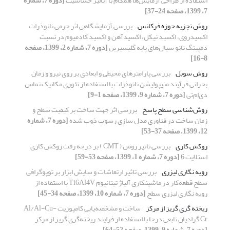
استفاده از طراحی آزمایش‌ها همگام با آنالیز حساسیت
[دوره 7، شماره
7، 1399، صفحه 24-37]
روش تجزیه حوزه فرکانس
بررسی آزمایشگاهی اثر جرمی نانوذرات
اکسیدروی، اکسید نیکل، اکسید‌آهن و اکسید کادمیوم در نسبت
دمپینگ نانو سیال‌های پایه گلیسیرین
[دوره 7، شماره 2، 1399، صفحه
8-16]
روش سوبل
بررسی پارامترهای محیطی و ابعادی بر روی نیرو و زمان
بحرانی فرآیند منیپولیشن نانوذرات با استفاده از تئوری مکانیک تماس
دی‌اِم‌تی
[دوره 7، شماره 9، 1399، صفحه 1-9]
روش‌شناسی سطح پاسخ
بررسی اثر جهت ساخت بر کیفیت سطح و
زمان ساخت در فناوری مدل‏ سازی رسوب ذوب ‏شده
[دوره 7، شماره
12، 1399، صفحه 37-53]
روکش کاری
بررسی تاثیر روش ( CMT ) بر درجه رقت روکش کاری
استلایت 6
[دوره 7، شماره 1، 1399، صفحه 53-59]
رویه نگاری لیزری
بررسی تاثیر ارتعاشات و سایش ابزار بر توپوگرافی
سطح قطعه‌کار در ماشینکاری آلیاژ تیتانیوم Ti6Al4V با استفاده از
رویه نگاری لیزری سطح
[دوره 7، شماره 10، 1399، صفحه 34-45]
ریخته گری گریز از مرکز
ساخت و مشخصه‌یابی کامپوزیت Al/Al-Cu-
Cr گرادیان تابعی درجا با استفاده از فرایند ریخته‌گری گریز از مرکز
[دوره 7، شماره 9، 1399، صفحه 52-64]