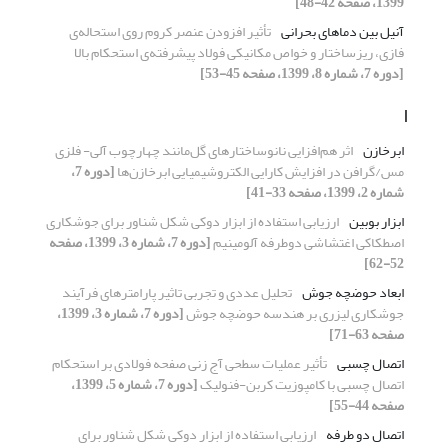
1399، صفحه 42-48]
آنیل بین دماهای بحرانی
تأثیر افزودن عنصر کروم روی استحاله‌ی
فازی، ریزساختار و خواص مکانیکی فولاد پیشرفته‌ی استحکام بالا
[دوره 7، شماره 8، 1399، صفحه 45-53]
ا
ابرخازن
اثر هم‌افزایی نانوساختارهای گل‌مانند چهارچوب‌ آلی- فلزی
مس/گرافن در افزایش کارایی الکتروشیمیایی ابرخازن‌ها
[دوره 7،
شماره 2، 1399، صفحه 33-41]
ابزار بوبین
ارزیابی استفاده از ابزار دوکی شکل شناور برای جوشکاری
اصطکاکی اغتشاشی دوطرفه آلومینیم
[دوره 7، شماره 3، 1399، صفحه
52-62]
ابعاد حوضچه جوش
تحلیل عددی و تجربی تاثیر پارامترهای فرآیند
جوشکاری لیزری بر هندسه حوضچه جوش
[دوره 7، شماره 3، 1399،
صفحه 63-71]
اتصال چسبی
تأثیر عملیات سطحی آج زنی صفحه فولادی بر استحکام
اتصال چسبی با کامپوزیت کربن-فنولیک
[دوره 7، شماره 5، 1399،
صفحه 44-55]
اتصال دو طرفه
ارزیابی استفاده از ابزار دوکی شکل شناور برای