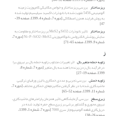
ریزساختار
بررسی ریزساختار و خواص مکانیکی کامپوزیت زمینه
آلومینیمی 5456 تقویت‌شده با نانوذرات اکسید سیلیسیم تولیدشده
به روش فرایند همزن اصطکاکی
[دوره 7، شماره 4، 1399، صفحه 39-
47]
ریزساختار
تاثیر نانوذرات SiO2 و MoS2 بر ریزساختار و مقاومت به
سایش پوشش الکترولس نانوکامپوزیتی Ni-P-SiO2-MoS2
[دوره 7،
شماره 9، 1399، صفحه 65-71]
ز
زاویه حمله متغیر بال
اثر تغییرات متناوب زاویه حمله بال بر نیروی برا
در فرآیند بال زدن پرنده با هندسه بال متغیر
[دوره 7، شماره 8،
1399، صفحه 19-27]
زاویه خمش
بررسی تجربی و عددی خمکاری با لیزر ورقهای ترکیبی
ماشینکاری شده با در نظر گرفتن مکانیزم‌های خمکاری مختلف
[دوره 7،
شماره 11، 1399، صفحه 52-65]
زبری‌سطح
بررسی آزمایشگاهی تاثیر همزمان پارامترهای ماشینکاری،
نیروی محوری و گشتاور برشی بر زبری‌سطح حفره تولید شده در
دریل‌کاری قطعه آلومینیوم از سری 7000
[دوره 7، شماره 1، 1399،
صفحه 26-38]