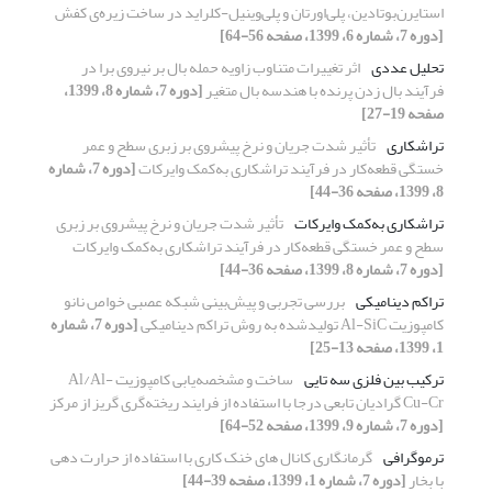
استایرن‌بوتادین، پلی‌اورتان و پلی‌وینیل-کلراید در ساخت زیره‌ی کفش
[دوره 7، شماره 6، 1399، صفحه 56-64]
تحلیل عددی
اثر تغییرات متناوب زاویه حمله بال بر نیروی برا در
فرآیند بال زدن پرنده با هندسه بال متغیر
[دوره 7، شماره 8، 1399،
صفحه 19-27]
تراشکاری
تأثیر شدت جریان و نرخ پیشروی بر زبری سطح و عمر
خستگی قطعه‌کار در فرآیند تراشکاری به‌کمک وایرکات
[دوره 7، شماره
8، 1399، صفحه 36-44]
تراشکاری به‌کمک وایرکات
تأثیر شدت جریان و نرخ پیشروی بر زبری
سطح و عمر خستگی قطعه‌کار در فرآیند تراشکاری به‌کمک وایرکات
[دوره 7، شماره 8، 1399، صفحه 36-44]
تراکم دینامیکی
بررسی تجربی و پیش‌بینی شبکه عصبی خواص نانو
کامپوزیت Al-SiC تولید‌شده به روش تراکم دینامیکی
[دوره 7، شماره
1، 1399، صفحه 13-25]
ترکیب بین فلزی سه تایی
ساخت و مشخصه‌یابی کامپوزیت Al/Al-
Cu-Cr گرادیان تابعی درجا با استفاده از فرایند ریخته‌گری گریز از مرکز
[دوره 7، شماره 9، 1399، صفحه 52-64]
ترموگرافی
گرمانگاری کانال های خنک کاری با استفاده از حرارت دهی
با بخار
[دوره 7، شماره 1، 1399، صفحه 39-44]