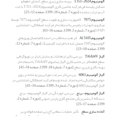
آلومینیوم 2024-T351
بهینه سازی زبری سطح، انحنای خطوط و
تشکیل پلیسه طی فرآیند ماشین کاری آلومینیوم 2024-T351 با جت
آب و ذرات ساینده
[دوره 7، شماره 10، 1399، صفحه 12-25]
آلومینیوم 7075
کامپوزیت سازی و تقویت سطح آلومینیوم 7075 توسط
میکرو و نانوذرات پامیس با استفاده از فرآیند اصطکاکی- اغتشاشی
(FSP)
[دوره 7، شماره 5، 1399، صفحه 56-63]
آلومینیوم Al 3105
اثر هندسه قالب در استحکام اتصال ورق‌های
‌آلومینیوم 3105 متصل شده با فرایند کلینچینگ
[دوره 7، شماره 12،
1399، صفحه 10-23]
آلیاژ Ti6Al4V
بررسی تاثیر ارتعاشات و سایش ابزار بر توپوگرافی
سطح قطعه‌کار در ماشینکاری آلیاژ تیتانیوم Ti6Al4V با استفاده از
رویه نگاری لیزری سطح
[دوره 7، شماره 10، 1399، صفحه 34-45]
آلیاژ آلومینیم 6061
بررسی اثر سرعت دورانی پین و شانه بر روی
خواص مکانیکی ناحیه ایجاد شده توسط فرآیند اصطکاکی اغتشاشی در
آلیاژ آلومینیم 6061
[دوره 7، شماره 3، 1399، صفحه 34-41]
آلیاژ آلومینیوم- برنج
بررسی خوردگی در آلیاژ آلومینیوم- برنج
دستگاه آب‌شیرین‌کن مجتمع گازی پارس جنوبی
[دوره 7، شماره 2،
1399، صفحه 17-25]
آماده سازی سطح
تأثیر عملیات سطحی آج زنی صفحه فولادی بر