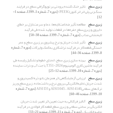
زبری سطح
تاثیر خنک کننده برودتی بر توپوگرافی سطح در فرایند
سنگ‌زنی پلی اتر اتر کتون(PEEK)
[دوره 7، شماره 1، 1399، صفحه 1-
12]
زبری سطح
مطالعه تأثیر ضخامت‌لایه‌ها، دما و سرعت‌نازل بر خطای
دایروی و زبری‌سطح حفره‌ها در قطعات تولید شده طی فرآیند
لایه‌نشانی مذاب
[دوره 7، شماره 7، 1399، صفحه 38-50]
زبری سطح
تأثیر شدت جریان و نرخ پیشروی بر زبری سطح و عمر
خستگی قطعه‌کار در فرآیند تراشکاری به‌کمک وایرکات
[دوره 7، شماره
8، 1399، صفحه 36-44]
زبری سطح
بهینه سازی زبری سطح، انحنای خطوط و تشکیل پلیسه طی
فرآیند ماشین کاری آلومینیوم 2024-T351 با جت آب و ذرات ساینده
[دوره 7، شماره 10، 1399، صفحه 12-25]
زبری سطح
ارزیابی آزمایشگاهی اثر همزمان نانو ذره اکسید‌روی و
شدت جریان تخلیه‌الکتریکی برروی نرخ‌برداشت‌ماده، زبری‌سطح و ریز
ترک‌های سطحی4140 AISI1045 ، AISI و AISI D3
[دوره 7، شماره
10، 1399، صفحه 46-60]
زبری سطح
آنالیز فرکتالی به جهت تعیین اثر تغییر شدت جریان
الکتریکی بر سختی سطحی و زبری سطح قطعه کار فولادی در فرآیند
تخلیه الکتریکی
[دوره 7، شماره 11، 1399، صفحه 21-33]