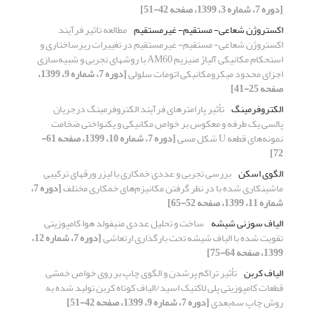
[دوره 7، شماره 3، 1399، صفحه 42-51]
اکستروژن شعاعی- مستقیم- غیرمستقیم
مطالعه تاثیر فرآیند
اکستروژن شعاعی- مستقیم- غیرمستقیم در تغییرات ریزساختاری و
استحکام مکانیکی آلیاژ منیزیم AM60 با روشهای تجربی و شبیه‌سازی
اجزای محدود میکرومکانیکی اتومات سلولی
[دوره 7، شماره 9، 1399،
صفحه 25-41]
الکتروفرمینگ
تأثیر پارامترهای فرآیند الکتروفرمینگ درجریان
پالسی یک طرفه و معکوس بر خواص مکانیکی و یکنواختی ضخامت
نمونه‌های قطعه U شکل مسی
[دوره 7، شماره 10، 1399، صفحه 61-
72]
الگوی اسکن
بررسی تجربی و عددی خمکاری با لیزر ورقهای ترکیبی
ماشینکاری شده با در نظر گرفتن مکانیزم‌های خمکاری مختلف
[دوره 7،
شماره 11، 1399، صفحه 52-65]
الیاف سوزنی شیشه
ساخت و تحلیل عددی منیفولد هوا کامپوزیتی
تقویت شده با الیاف شیشه تحت بارگذاری ارتعاشی
[دوره 7، شماره 12،
1399، صفحه 64-75]
الیاف کربن
تأثیر تراکم پرشدن و الگوی چاپ بر روی خواص خمشی
قطعات کامپوزیتی پلی لاکتیک اسید/الیاف کوتاه کربن تولید شده به
روش چاپ سه‌بعدی
[دوره 7، شماره 9، 1399، صفحه 42-51]