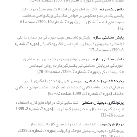
قطعه U شکل مسی
[دوره 7، شماره 10، 1399، صفحه 61-72]
پالس یک طرفه
تأثیر پارامترهای فرآیند الکتروفرمینگ درجریان
پالسی یک طرفه و معکوس بر خواص مکانیکی و یکنواختی ضخامت
نمونه‌های قطعه U شکل مسی
[دوره 7، شماره 10، 1399، صفحه 61-
72]
پایش سلامتی سازه
پایش و تشخیص عیب خوردگی در جداره داخلی
لوله فلزی به روش غیرمخرب امپدانس الکترومکانیکی
[دوره 7، شماره
6، 1399، صفحه 8-17]
پایش سلامتی سازه
بررسی عوامل موثر بر تشخیص عیب ناشی از
خوردگی در پایش سلامتی تیر یکسرگیردار به روش امپدانس
الکترومکانیکی
[دوره 7، شماره 7، 1399، صفحه 59-70]
پدیده خمش چند منحنی
بررسی تجربی و عددی خمکاری با لیزر
ورقهای ترکیبی ماشینکاری شده با در نظر گرفتن مکانیزم‌های خمکاری
مختلف
[دوره 7، شماره 11، 1399، صفحه 52-65]
پرتونگاری دیجیتال صنعتی
شناسایی ترک در لوله‌های گاز با استفاده
از پرتونگاری دیجیتال، تبدیل موجک و کرولت
[دوره 7، شماره 2، 1399،
صفحه 26-32]
پردازش تصویر
شناسایی ترک در لوله‌های گاز با استفاده از
پرتونگاری دیجیتال، تبدیل موجک و کرولت
[دوره 7، شماره 2، 1399،
صفحه 26-32]