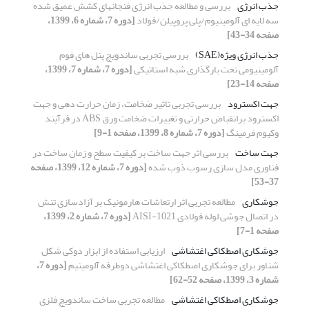
جذب انرژی
بررسی و مطالعه جذب انرژی فنجانهای کشش عمیق شده
سه لایه ای آلومینیوم/پلی پروپیلن/فولاد
[دوره 7، شماره 6، 1399،
صفحه 34-43]
جذب انرژی ویژه(SAE)
بررسی تجربی ساندویچ‌ پنل های فوم
آلومینیومی تحت بارگذاری شبه استاتیکی
[دوره 7، شماره 7، 1399،
صفحه 14-23]
جهت اکسترود
بررسی تجربی تاثیر ضخامت، زمان حرارت دهی و جهت
اکسترود برانقباض حرارتی و تغییرات ضخامت ورق ABS در فرآیند
وکیوم فرمینگ
[دوره 7، شماره 8، 1399، صفحه 1-9]
جهت ساخت
بررسی اثر جهت ساخت بر کیفیت سطح و زمان ساخت در
فناوری مدل‏ سازی رسوب ذوب ‏شده
[دوره 7، شماره 12، 1399، صفحه
37-53]
جوشکاری
مطالعه تجربی اثر ارتعاشات هارمونیک بر آزادسازی تنش
در اتصال جوشی لوله فولادی AISI-1021
[دوره 7، شماره 2، 1399،
صفحه 1-7]
جوشکاری اصطکاکی اغتشاشی
ارزیابی استفاده از ابزار دوکی شکل
شناور برای جوشکاری اصطکاکی اغتشاشی دوطرفه آلومینیم
[دوره 7،
شماره 3، 1399، صفحه 52-62]
جوشکاری اصطکاکی اغتشاشی
مطالعه تجربی ساخت ساندویچ فلزی