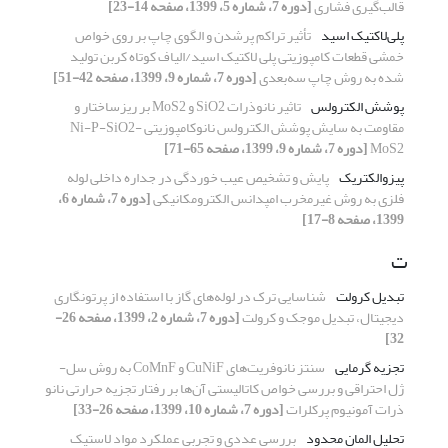
قالب‌گیری فشاری
[دوره 7، شماره 5، 1399، صفحه 14-23]
پلی‌لاکتیک اسید
تأثیر تراکم پرشدن و الگوی چاپ بر روی خواص
خمشی قطعات کامپوزیتی پلی لاکتیک اسید/الیاف کوتاه کربن تولید
شده به روش چاپ سه‌بعدی
[دوره 7، شماره 9، 1399، صفحه 42-51]
پوشش الکترولس
تاثیر نانوذرات SiO2 و MoS2 بر ریزساختار و
مقاومت به سایش پوشش الکترولس نانوکامپوزیتی Ni-P-SiO2-
MoS2
[دوره 7، شماره 9، 1399، صفحه 65-71]
پیزوالکتریک
پایش و تشخیص عیب خوردگی در جداره داخلی لوله
فلزی به روش غیرمخرب امپدانس الکترومکانیکی
[دوره 7، شماره 6،
1399، صفحه 8-17]
ت
تبدیل کرولت
شناسایی ترک در لوله‌های گاز با استفاده از پرتونگاری
دیجیتال، تبدیل موجک و کرولت
[دوره 7، شماره 2، 1399، صفحه 26-
32]
تجزیه گرمایی
سنتز نانوفریت‌های CuNiF و CoMnF به روش سل-
ژل احتراقی و بررسی خواص کاتالیستی آن‌ها بر رفتار تجزیه حرارتی نانو
ذرات آمونیوم پرکلرات
[دوره 7، شماره 10، 1399، صفحه 26-33]
تحلیل المان محدود
بررسی عددی و تجربی عملکرد مواد لاستیک