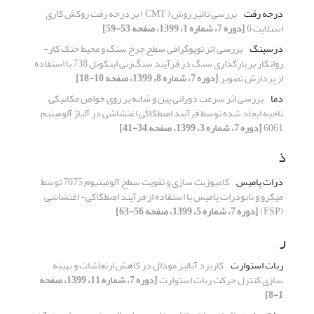
درجه رقت
بررسی تاثیر روش ( CMT ) بر درجه رقت روکش کاری
استلایت 6
[دوره 7، شماره 1، 1399، صفحه 53-59]
درسینگ
بررسی اثر توپوگرافی سطح چرخ سنگ و محیط خنک کار-
روانکار بر بارگذاری سنگ در فرآیند سنگ‌زنی اینکونل 738 با استفاده
از پردازش تصویر
[دوره 7، شماره 8، 1399، صفحه 10-18]
دما
بررسی اثر سرعت دورانی پین و شانه بر روی خواص مکانیکی
ناحیه ایجاد شده توسط فرآیند اصطکاکی اغتشاشی در آلیاژ آلومینیم
6061
[دوره 7، شماره 3، 1399، صفحه 34-41]
ذ
ذرات پامیس
کامپوزیت سازی و تقویت سطح آلومینیوم 7075 توسط
میکرو و نانوذرات پامیس با استفاده از فرآیند اصطکاکی- اغتشاشی
(FSP)
[دوره 7، شماره 5، 1399، صفحه 56-63]
ر
ربات استوارت
کاربرد آنالیز مودال در کاهش ارتعاشات و بهینه
سازی کنترل حرکت ربات استوارت
[دوره 7، شماره 11، 1399، صفحه
1-8]