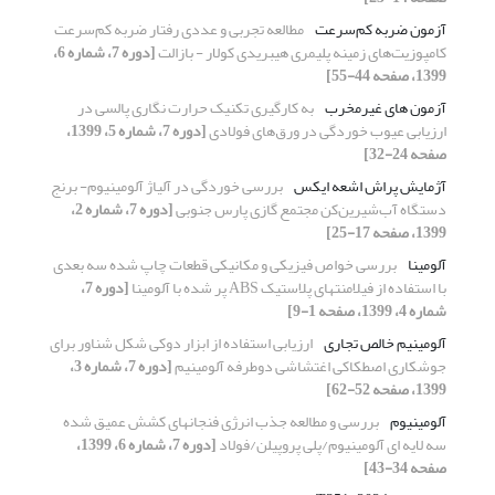
آزمون ضربه کم‌سرعت
مطالعه تجربی و عددی رفتار ضربه کم‌سرعت
کامپوزیت‌های زمینه پلیمری هیبریدی کولار - بازالت
[دوره 7، شماره 6،
1399، صفحه 44-55]
آزمون های غیرمخرب
به کارگیری تکنیک حرارت نگاری پالسی در
ارزیابی عیوب خوردگی در ورق‌های فولادی
[دوره 7، شماره 5، 1399،
صفحه 24-32]
آژمایش پراش اشعه ایکس
بررسی خوردگی در آلیاژ آلومینیوم- برنج
دستگاه آب‌شیرین‌کن مجتمع گازی پارس جنوبی
[دوره 7، شماره 2،
1399، صفحه 17-25]
آلومینا
بررسی خواص فیزیکی و مکانیکی قطعات چاپ شده سه بعدی
با استفاده از فیلامنتهای پلاستیک ABS پر شده با آلومینا
[دوره 7،
شماره 4، 1399، صفحه 1-9]
آلومینیم خالص تجاری
ارزیابی استفاده از ابزار دوکی شکل شناور برای
جوشکاری اصطکاکی اغتشاشی دوطرفه آلومینیم
[دوره 7، شماره 3،
1399، صفحه 52-62]
آلومینیوم
بررسی و مطالعه جذب انرژی فنجانهای کشش عمیق شده
سه لایه ای آلومینیوم/پلی پروپیلن/فولاد
[دوره 7، شماره 6، 1399،
صفحه 34-43]