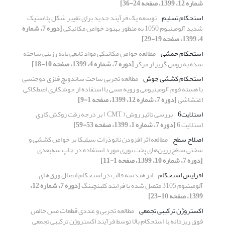
شماره 12، 1399، صفحه 24-36]
استحکام تسلیم
توسعه یک فرآیند جدید برای تغییر شکل پلاستیک
شدید آلومینیوم 1050 به منظور بهبود خواص مکانیکی
[دوره 7، شماره
4، 1399، صفحه 19-29]
استحکام خمشی
مطالعه خواص مکانیکی مواد تابعی پایه رزینی ساخته
شده به روش گریز از مرکز
[دوره 7، شماره 4، 1399، صفحه 10-18]
استحکام کششی جوش
مطالعه تجربی ساخت ساندویچ فلزی دوجنسی
با هسته فوم آلومینیومی و رویه مسی با استفاده از جوشکاری اصطکاکی
اغتشاشی
[دوره 7، شماره 12، 1399، صفحه 1-9]
استلایت6
بررسی تاثیر روش ( CMT ) بر درجه رقت روکش کاری
استلایت 6
[دوره 7، شماره 1، 1399، صفحه 53-59]
اصلاح سطح
مطالعه اثر افزودن نانوذرات سیلیکا بر خواص کششی و
سختی سطح رزین‌های پخت نوری مورد استفاده در چاپ سه‌بعدی
[دوره 7، شماره 10، 1399، صفحه 1-11]
افزایش استحکام
اثر هندسه قالب در استحکام اتصال ورق‌های
‌آلومینیوم 3105 متصل شده با فرایند کلینچینگ
[دوره 7، شماره 12،
1399، صفحه 10-23]
اکستروژن ترکیبی تجمعی
مطالعه تجربی و عددی قطعات مس خالص
فوق ریزدانه با استحکام بالا توسط فرآیند اکستروژن ترکیبی تجمعی