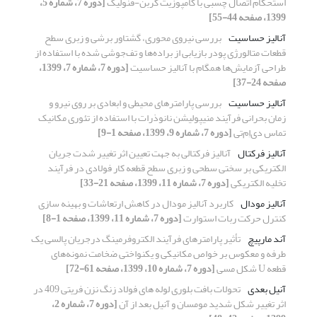
استحکام اتصال چسبی با کامپوزیت کربن-فنولیک
[دوره 7، شماره 5،
1399، صفحه 44-55]
آنالیز حساسیت
بررسی نیروی محوری، گشتاور برشی و زبری سطح
قطعات متالورژی پودر بازیابی از براده‌ها و تف‌جوشی شده با استفاده از
طراحی آزمایش‌ها همگام با آنالیز حساسیت
[دوره 7، شماره 7، 1399،
صفحه 24-37]
آنالیز حساسیت
بررسی پارامترهای محیطی و ابعادی بر روی نیرو و
زمان بحرانی فرآیند منیپولیشن نانوذرات با استفاده از تئوری مکانیک
تماس دی‌اِم‌تی
[دوره 7، شماره 9، 1399، صفحه 1-9]
آنالیز فرکتال
آنالیز فرکتالی به جهت تعیین اثر تغییر شدت جریان
الکتریکی بر سختی سطحی و زبری سطح قطعه کار فولادی در فرآیند
تخلیه الکتریکی
[دوره 7، شماره 11، 1399، صفحه 21-33]
آنالیز مودال
کاربرد آنالیز مودال در کاهش ارتعاشات و بهینه سازی
کنترل حرکت ربات استوارت
[دوره 7، شماره 11، 1399، صفحه 1-8]
آند مارپیچ
تأثیر پارامترهای فرآیند الکتروفرمینگ درجریان پالسی یک
طرفه و معکوس بر خواص مکانیکی و یکنواختی ضخامت نمونه‌های
قطعه U شکل مسی
[دوره 7، شماره 10، 1399، صفحه 61-72]
آنیل بعدی
تحولات بافت بلوری لوله های فولاد زنگ نزن فریتی 409 در
اثر تغییر شکل شدید مومسان و آنیل بعد از آن
[دوره 7، شماره 2،