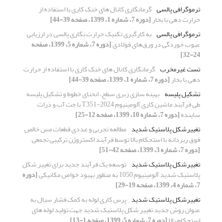
ترموگرافی پالسی
گرمانگاری کانال های خنک کاری با استفاده از
حرارت دهی با بخار
[دوره 7، شماره 1، 1399، صفحه 39-44]
ترموگرافی پالسی
به کارگیری تکنیک حرارت نگاری پالسی در ارزیابی
عیوب خوردگی در ورق‌های فولادی
[دوره 7، شماره 5، 1399، صفحه
24-32]
تست غیرمخرب
گرمانگاری کانال های خنک کاری با استفاده از حرارت
دهی با بخار
[دوره 7، شماره 1، 1399، صفحه 39-44]
تشکیل پلیسه
بهینه سازی زبری سطح، انحنای خطوط و تشکیل پلیسه
طی فرآیند ماشین کاری آلومینیوم 2024-T351 با جت آب و ذرات
ساینده
[دوره 7، شماره 10، 1399، صفحه 12-25]
تغییرشکل پلاستیک شدید
مطالعه تجربی و عددی قطعات مس خالص
فوق ریزدانه با استحکام بالا توسط فرآیند اکستروژن ترکیبی تجمعی
[دوره 7، شماره 3، 1399، صفحه 42-51]
تغییرشکل پلاستیک شدید
توسعه یک فرآیند جدید برای تغییر شکل
پلاستیک شدید آلومینیوم 1050 به منظور بهبود خواص مکانیکی
[دوره
7، شماره 4، 1399، صفحه 19-29]
تغییرشکل پلاستیک شدید
پرس کاری لوله به کمک فشار سیال به
عنوان روش جدید تغییر شکل پلاستیک شدید جهت تولید لوله های
استحکام بالا
[دوره 7، شماره 5، 1399، صفحه 1-13]