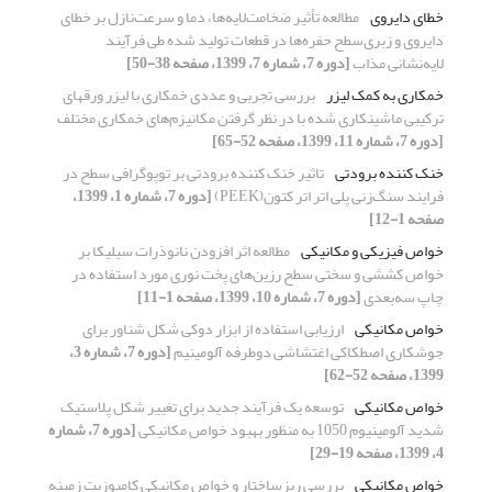
خطای دایروی
مطالعه تأثیر ضخامت‌لایه‌ها، دما و سرعت‌نازل بر خطای
دایروی و زبری‌سطح حفره‌ها در قطعات تولید شده طی فرآیند
لایه‌نشانی مذاب
[دوره 7، شماره 7، 1399، صفحه 38-50]
خمکاری به کمک لیزر
بررسی تجربی و عددی خمکاری با لیزر ورقهای
ترکیبی ماشینکاری شده با در نظر گرفتن مکانیزم‌های خمکاری مختلف
[دوره 7، شماره 11، 1399، صفحه 52-65]
خنک کننده برودتی
تاثیر خنک کننده برودتی بر توپوگرافی سطح در
فرایند سنگ‌زنی پلی اتر اتر کتون(PEEK)
[دوره 7، شماره 1، 1399،
صفحه 1-12]
خواص فیزیکی و مکانیکی
مطالعه اثر افزودن نانوذرات سیلیکا بر
خواص کششی و سختی سطح رزین‌های پخت نوری مورد استفاده در
چاپ سه‌بعدی
[دوره 7، شماره 10، 1399، صفحه 1-11]
خواص مکانیکی
ارزیابی استفاده از ابزار دوکی شکل شناور برای
جوشکاری اصطکاکی اغتشاشی دوطرفه آلومینیم
[دوره 7، شماره 3،
1399، صفحه 52-62]
خواص مکانیکی
توسعه یک فرآیند جدید برای تغییر شکل پلاستیک
شدید آلومینیوم 1050 به منظور بهبود خواص مکانیکی
[دوره 7، شماره
4، 1399، صفحه 19-29]
خواص مکانیکی
بررسی ریزساختار و خواص مکانیکی کامپوزیت زمینه