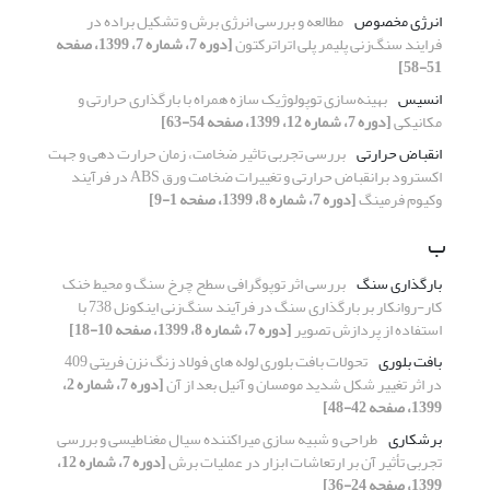
انرژی مخصوص
مطالعه و بررسی انرژی برش و تشکیل براده در
فرایند سنگ‌زنی پلیمر پلی اتراترکتون
[دوره 7، شماره 7، 1399، صفحه
51-58]
انسیس
بهینه‌سازی توپولوژیک سازه همراه با بارگذاری حرارتی و
مکانیکی
[دوره 7، شماره 12، 1399، صفحه 54-63]
انقباض حرارتی
بررسی تجربی تاثیر ضخامت، زمان حرارت دهی و جهت
اکسترود برانقباض حرارتی و تغییرات ضخامت ورق ABS در فرآیند
وکیوم فرمینگ
[دوره 7، شماره 8، 1399، صفحه 1-9]
ب
بارگذاری سنگ
بررسی اثر توپوگرافی سطح چرخ سنگ و محیط خنک
کار-روانکار بر بارگذاری سنگ در فرآیند سنگ‌زنی اینکونل 738 با
استفاده از پردازش تصویر
[دوره 7، شماره 8، 1399، صفحه 10-18]
بافت بلوری
تحولات بافت بلوری لوله های فولاد زنگ نزن فریتی 409
در اثر تغییر شکل شدید مومسان و آنیل بعد از آن
[دوره 7، شماره 2،
1399، صفحه 42-48]
برشکاری
طراحی و شبیه سازی میراکننده سیال مغناطیسی و بررسی
تجربی تأثیر آن بر ارتعاشات ابزار در عملیات برش
[دوره 7، شماره 12،
1399، صفحه 24-36]