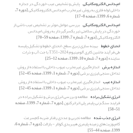
امپدانس الکترومکانیکی
پایش و تشخیص عیب خوردگی در جداره
داخلی لوله فلزی به روش غیرمخرب امپدانس الکترومکانیکی
[دوره 7،
شماره 6، 1399، صفحه 8-17]
امپدانس الکترومکانیکی
بررسی عوامل موثر بر تشخیص عیب ناشی از
خوردگی در پایش سلامتی تیر یکسرگیردار به روش امپدانس
الکترومکانیکی
[دوره 7، شماره 7، 1399، صفحه 59-70]
انحنای خطوط
بهینه سازی زبری سطح، انحنای خطوط و تشکیل پلیسه
طی فرآیند ماشین کاری آلومینیوم 2024-T351 با جت آب و ذرات
ساینده
[دوره 7، شماره 10، 1399، صفحه 12-25]
اندازه برش
اندازه‌گیری غیرمخرب عیوب داخلی با استفاده از روش
تداخل سنجی لیزری برشی
[دوره 7، شماره 1، 1399، صفحه 45-52]
اندازه عیب
اندازه‌گیری غیرمخرب عیوب داخلی با استفاده از روش
تداخل سنجی لیزری برشی
[دوره 7، شماره 1، 1399، صفحه 45-52]
انرژی تشکیل براده
مطالعه و بررسی انرژی برش و تشکیل براده در
فرایند سنگ‌زنی پلیمر پلی اتراترکتون
[دوره 7، شماره 7، 1399، صفحه
51-58]
انرژی جذب شده
مطالعه تجربی و عددی رفتار ضربه کم‌سرعت
کامپوزیت‌های زمینه پلیمری هیبریدی کولار - بازالت
[دوره 7، شماره 6،
1399، صفحه 44-55]