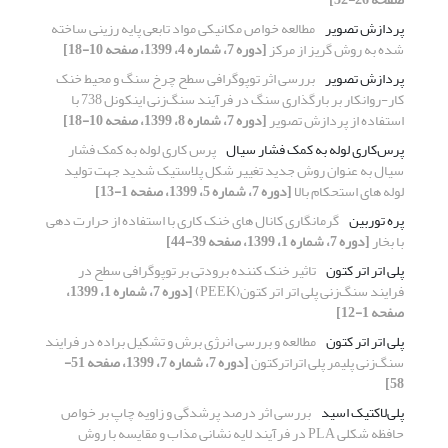
پردازش تصویر
مطالعه خواص مکانیکی مواد تابعی پایه رزینی ساخته
شده به روش گریز از مرکز
[دوره 7، شماره 4، 1399، صفحه 10-18]
پردازش تصویر
بررسی اثر توپوگرافی سطح چرخ سنگ و محیط خنک
کار-روانکار بر بارگذاری سنگ در فرآیند سنگ‌زنی اینکونل 738 با
استفاده از پردازش تصویر
[دوره 7، شماره 8، 1399، صفحه 10-18]
پرس‌کاری لوله به کمک فشار سیال
پرس کاری لوله به کمک فشار
سیال به عنوان روش جدید تغییر شکل پلاستیک شدید جهت تولید
لوله های استحکام بالا
[دوره 7، شماره 5، 1399، صفحه 1-13]
پره توربین
گرمانگاری کانال های خنک کاری با استفاده از حرارت دهی
با بخار
[دوره 7، شماره 1، 1399، صفحه 39-44]
پلی اتر اتر کتون
تاثیر خنک کننده برودتی بر توپوگرافی سطح در
فرایند سنگ‌زنی پلی اتر اتر کتون(PEEK)
[دوره 7، شماره 1، 1399،
صفحه 1-12]
پلی اتر اتر کتون
مطالعه و بررسی انرژی برش و تشکیل براده در فرایند
سنگ‌زنی پلیمر پلی اتراترکتون
[دوره 7، شماره 7، 1399، صفحه 51-
58]
پلی‌لاکتیک اسید
بررسی اثر درصد پرشدگی و زاویه چاپ بر خواص
حافظه شکلی PLA در فرآیند لایه نشانی مذاب و مقایسه با روش