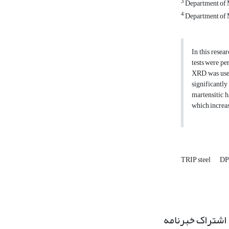
3
Department of M
4
Department of M
In this resea
tests were pe
XRD was used.
significantly
martensitic 
which increas
TRIP steel
DP 
اشتراک خبرنامه