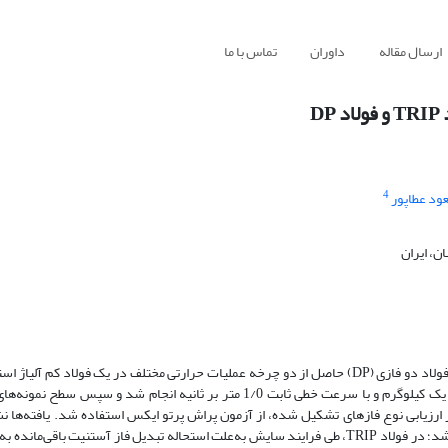
ارسال مقاله
داوران
تماس با ما
D
4
ود عطاپور
ن، ایران
در این پژوهش رفتار سایشی فولاد با پلاستیسیته حاصل از استحاله (TRIP) و فولاد دو فازی (DP) حاصل از دو چرخه عملیات حرارتی مختلف در یک فول
بررسی قرار گرفت. آزمایش‌های سایش به‌صورت رفت و برگشتی تحت نیروی یک کیلوگرم و با سرعت خطی ثابت 1/0 متر بر ثانیه ان
ر ارزیابی نوع فازهای تشکیل شده، از آزمون پراش پرتو ایکس استفاده شد. یافته‌ها ن
فرایند سایش، فولاد TRIP نسبت به فولادDP دارای کاهش وزن بیشتری می‌باشد؛ در فولاد TRIP، طی فرایند سایش به‌علت استحاله تبدیل فاز آستنی