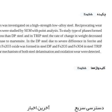
چکیده
English
nts was investigated on a high-strength low-alloy steel. Reciprocating wear
les were studied by SEM with point analysis. To study type of phases formed,
s than DP steel, and in TRIP steel, the rate of change in weight decreased
se to martensite. In the DP steel, due to severe difference in ferrite and
at Fe2O3 oxide was formed in steel DP and Fe2O3 and Fe3O4 in steel TRIP,
ar mechanism of both steel, delamination and oxidation wear were detected.
کلیدواژه‌ها
English
دسترسی سریع
آخرین اخبار