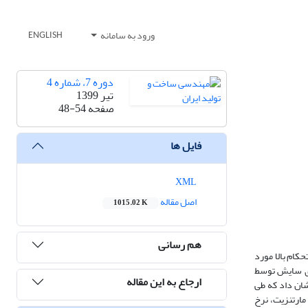
ورود به سامانه
ENGLISH
دوره 7، شماره 4
تیر 1399
صفحه
48-54
فایل ها
XML
اصل مقاله
1015.02 K
هم رسانی
اد کم آلیاژ استحکام بالا مورد
جام شد و سپس سطح نمونه‌های سایش توسط
ارجاع به این مقاله
شان داد که طی
ت باقی‌مانده به مارتنزیت، نرخ