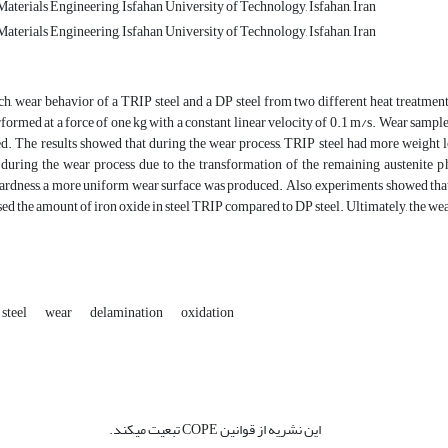
aterials Engineering, Isfahan University of Technology, Isfahan, Iran
aterials Engineering, Isfahan University of Technology, Isfahan, Iran
rch, wear behavior of a TRIP steel and a DP steel from two different heat treatme
rformed at a force of one kg with a constant linear velocity of 0.1 m/s. Wear samp
 The results showed that during the wear process, TRIP steel had more weight los
 during the wear process due to the transformation of the remaining austenite pha
hardness, a more uniform wear surface was produced. Also, experiments showed th
ed the amount of iron oxide in steel TRIP compared to DP steel. Ultimately, the we
steel
wear
delamination
oxidation
این نشریه از قوانین COPE تبعیت میکند.