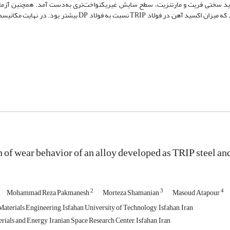
را نشان داد. در فولاد DP به‌علت اختلاف شدید سختی فریت و مارتنزیت، سطح سایش غیریکنواخت‌تری به‌دست آمد. همچنین
تشکیل اکسید Fe2O3 در فولاد DP و Fe2O3 و Fe3O4 در فولاد TRIP می‌باشد که میزان اکسید آهن در فولاد TRIP نسب
of wear behavior of an alloy developed as TRIP steel an
2
3
4
Mohammad Reza Pakmanesh
Morteza Shamanian
Masoud Atapour
aterials Engineering, Isfahan University of Technology, Isfahan, Iran
erials and Energy, Iranian Space Research Center, Isfahan, Iran