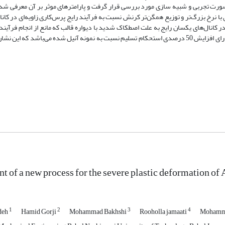
استحکام بالا AA1050 توسط این فرآیند به صورت تجربی و شبیه سازی مورد بررسی قرار گرفت و پارامترهای موثر بر آن مع
با نرخ بزرگ‌تر و توزیع همگن‌تر کرنش نسبت به فرآیند رایج پرس‌کاری زاویه‌ای در کان
ر کانال‌های یکسان رایج به علت اصطکاک شدید با دیواره قالب که مانع از انجام فرآیند
قابل ملاحظه‌ای کاهش می‌دهد. نمونه‌های تولیدی در یک مرحله از این فرآیند دارای افزایش 50 درصدی استحکام تسلیم نسبت به نمونه آنیل شده می‌باشد
 of a new process for the severe plastic deformation of
1
2
3
4
deh
Hamid Gorji
Mohammad Bakhshi
Rooholla jamaati
Mohamma