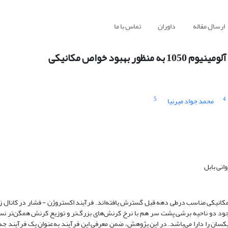
ارسال مقاله
داوران
تماس با ما
د خواص مکانیکی
5
4
محمد جواد میرنیا
نی بابل
انیکی مناسب درطی دهه قبل گسترش یافته‌اند. فرآیند اکستروژن - فشار در کانال زا
جود دو ناحیه برشی پشت سر هم با نرخ کرنش‌های بزرگ‌تر و توزیع کرنش همگن‌تر نس
یکسان را دارا می‌باشد. در این پژوهش، ضمن معرفی این فرآیند به‌عنوان یک فرآیند ج