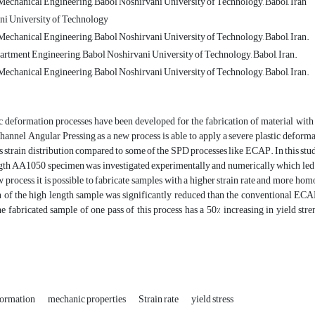
echanical Engineering, Babol Noshirvani University of Technology, Babol, Iran
ni University of Technology
echanical Engineering, Babol Noshirvani University of Technology, Babol, Iran.
artment Engineering, Babol Noshirvani University of Technology, Babol, Iran.
echanical Engineering, Babol Noshirvani University of Technology, Babol, Iran.
c deformation processes have been developed for the fabrication of material with
annel Angular Pressing as a new process is able to apply a severe plastic deforma
train distribution compared to some of the SPD processes like ECAP. In this study
gth AA1050 specimen was investigated experimentally and numerically which led to
w process, it is possible to fabricate samples with a higher strain rate and more
n of the high length sample was significantly reduced than the conventional ECAP
e fabricated sample of one pass of this process has a 50% increasing in yield stre
eformation
mechanic properties
Strain rate
yield stress