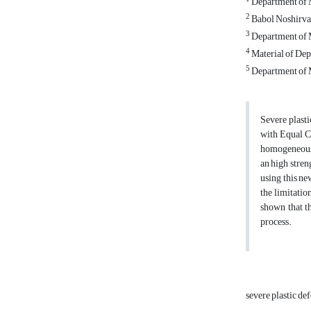
Department of M
2
Babol Noshirva
3
Department of M
4
Material of Dep
5
Department of M
Severe plasti
with Equal Ch
homogeneous s
an high stren
using this ne
the limitatio
shown that th
process.
severe plastic d