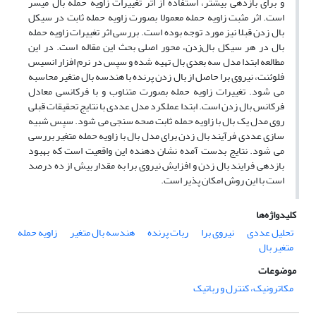
و برای بازدهی بیشتر، استفاده از اثر تغییرات زاویه حمله بال میسر
است. اثر مثبت زاویه حمله معمولا بصورت زاویه حمله ثابت در سیکل
بال زدن قبلا نیز مورد توجه بوده است. بررسی اثر تغییرات زاویه حمله
بال در هر سیکل بال‌زدن، محور اصلی بحث این مقاله است. در این
مطالعه ابتدا مدل سه بعدی بال تهیه شده و سپس در نرم افزار انسیس
فلوئنت، نیروی برا حاصل از بال زدن پرنده با هندسه بال متغیر محاسبه
می شود. تغییرات زاویه حمله بصورت متناوب و با فرکانسی معادل
فرکانس بال زدن است. ابتدا عملکرد مدل عددی با نتایج تحقیقات قبلی
روی مدل یک بال با زاویه حمله ثابت صحه سنجی می شود. سپس شبیه
سازی عددی فرآیند بال زدن برای مدل بال با زاویه حمله متغیر بررسی
می شود. نتایج بدست آمده نشان دهنده این واقعیت است که بهبود
بازدهی فرایند بال زدن و افزایش نیروی برا به مقدار بیش از ده درصد
است با این روش امکان پذیر است.
کلیدواژه‌ها
تحلیل عددی
نیروی برا
ربات پرنده
هندسه بال متغیر
زاویه حمله
متغیر بال
موضوعات
مکاترونیک، کنترل و رباتیک