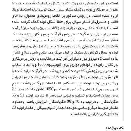
است.در این پژوهش یک روش تغییر شکل پلاستیک شدید جدید با
عنوان پرس‌کاری لوله به‌کمک فشار سیال جهت تولید لوله استحکام بالا
ارایه شده است. در روش مذکور بر خلاف روش‌های معمول، به جای
قالب و ماندرل،از فشار سیال برای حفظ شکل لوله کمک گرفته شده
است تا با حذف تماس بین دیواره لوله و قالب، نیروی مورد نیاز فرآیند
مستقل از طول لوله گردد. هر پاس فرآیند پرس-کاری لوله به‌کمک
فشار سیال شامل دو نیم‌سیکل می‌باشد که با عبور لوله از کانال تغییر
شکل در نیم سیکل‌های اول و دوم به ترتیب باعث افزایش و کاهش قطر
لوله و اعمال کرنش پلاستیک بر لوله می‌گردد. نتایج شبیه‌سازی نشان
داده است که نیروی مورد نیاز این فرآیند در مقایسه با روش پرس‌کاری
در کانال زاویه‌دار لوله‌ای موازی برای آلومینیوم 1050 و با ابعاد انتخاب
شده در این پژوهش 60 درصد کمتر می‌باشد. در فرآیند ارایه شده با
افزایش طول لوله، نیرو افزایش نخواهد داشت که این نکته از مزایای این
روش برای تولید لوله‌های استحکام بالا با ابعاد بزرگ می‌باشد. نتایج
تجربی بر روی لوله‌هایی از جنس آلومینیوم 1050 نشان داد که بعد از 2
پاس میزان استحکام تسلیم و نهایی نمونه‌ها از مقادیر اولیه 51 و 65
مگاپاسکال، به‌ترتیب به 78 و 96 مگاپاسکال افزایش یافت. به‌علاوه،
مقدار متوسط میکروسختی نمونه‌ها بعد از 3 نیم سیکل از مقدار اولیه 28
به 35 ویکرز افزایش یافته است.
کلیدواژه‌ها