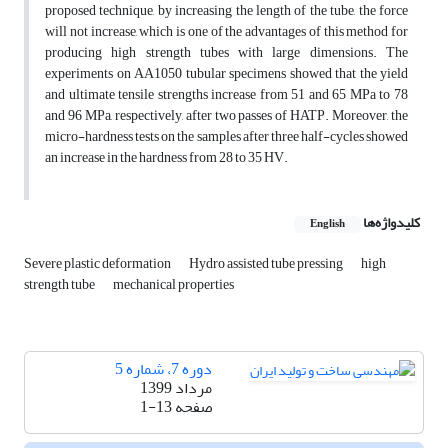
proposed technique, by increasing the length of the tube, the force
will not increase, which is one of the advantages of this method for
producing high strength tubes with large dimensions. The
experiments on AA1050 tubular specimens showed that the yield
and ultimate tensile strengths increase from 51 and 65 MPa to 78
and 96 MPa, respectively, after two passes of HATP. Moreover, the
micro-hardness tests on the samples after three half-cycles showed
an increase in the hardness from 28 to 35 HV.
کلیدواژه‌ها
English
Severe plastic deformation
Hydro assisted tube pressing
high
strength tube
mechanical properties
دوره 7، شماره 5
مرداد 1399
صفحه
1-13