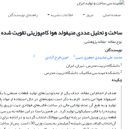
صفحه اصلی
مرور
اطلاعات نشریه
راهنمای نویسندگان
ساخت و تحلیل عددی منیفولد هوا کامپوزیتی تقویت شده ب
نوع مقاله : مقاله پژوهشی
نویسندگان
2
1
محمد علی مشهدی جعفری سهی
امین فرخ آبادی
1
دانشگاه تربیت مدرس ، تهران، ایران
2
دانشکده مهندسی مکانیک، دانشگاه تربیت مدرس
چکیده
هدف از انجام این مقاله، حذف یکی از محدودیت‌های تولید قطعات صنعتی با ب
(منیفولد هوا) می باشد. لازم به ذکر است نمونه‌های در حال استفاده از مواد
تولید و به طبع آن عدم توانایی مالی در ساخت قالب‌های فولادی جهت تزریق 
پیچیده را با قالب سیلیکونی تولید کرد. در همین راستا در این مقاله به برر
قطعه، رزین وینیل استر بر پایه اپوکسی نووالاک انتخاب گردید و در ادامه برا
آن انتخاب الیاف سوزنی شیشه 