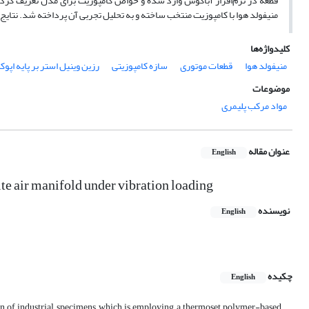
قطعه در نرم‌افزار آباکوس وارد شده و خواص کامپوزیت برای مدل تعریف گردی
منیفولد هوا با کامپوزیت منتخب ساخته و به تحلیل تجربی آن پرداخته شد. نتایج 
کلیدواژه‌ها
منیفولد هوا
قطعات موتوری
سازه کامپوزیتی
رزین وینیل استر بر پایه اپو
موضوعات
مواد مرکب پلیمری
عنوان مقاله
English
te air manifold under vibration loading
نویسنده
English
چکیده
English
ion of industrial specimens, which is employing a thermoset polymer-based