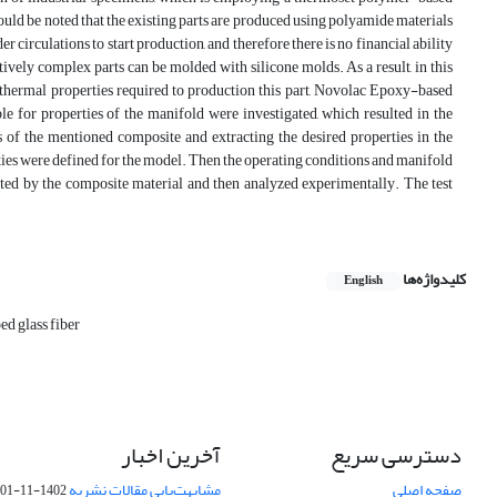
hould be noted that the existing parts are produced using polyamide materials
 circulations to start production, and therefore there is no financial ability
atively complex parts can be molded with silicone molds. As a result, in this
 thermal properties required to production this part, Novolac Epoxy-based
ble for properties of the manifold were investigated, which resulted in the
s of the mentioned composite and extracting the desired properties in the
ies were defined for the model. Then the operating conditions and manifold
cated by the composite material and then analyzed experimentally. The test
کلیدواژه‌ها
English
ed glass fiber
دسترسی سریع
آخرین اخبار
صفحه اصلی
مشابهت‌یابی مقالات نشریه
1402-11-01