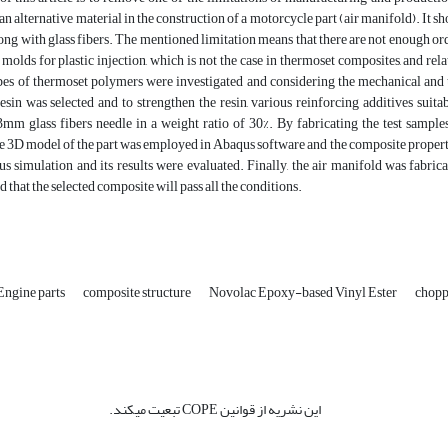
an alternative material in the construction of a motorcycle part (air manifold). It s
ong with glass fibers. The mentioned limitation means that there are not enough order
 molds for plastic injection, which is not the case in thermoset composites, and rel
types of thermoset polymers were investigated and considering the mechanical and
esin was selected and to strengthen the resin, various reinforcing additives suita
3mm glass fibers needle in a weight ratio of 30%. By fabricating the test sample
he 3D model of the part was employed in Abaqus software and the composite propert
us simulation and its results were evaluated. Finally, the air manifold was fabri
 that the selected composite will pass all the conditions.
Engine parts
composite structure
Novolac Epoxy-based Vinyl Ester
chopp
این نشریه از قوانین COPE تبعیت میکند.