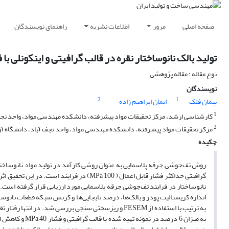
صفحه اصلی
مرور
اطلاعات نشریه
راهنمای نویسندگان
تولید بالک نانوساختار نقره در قالب گرافیتی و اینکونلی ب
نوع مقاله : مقاله پژوهشی
نویسندگان
2
1
پیمان فلک
ایمان ابراهیم زاده
1
کارشناسی ارشد، مرکز تحقیقات مواد پیشرفته، دانشکده مهندسی مواد، واحد نجف آب
2
مرکز تحقیقات مواد پیشرفته، دانشکده مهندسی مواد، واحد نجف آباد، دانشگاه آزاد
چکیده
روش تف‌جوشی جرقه پلاسمایی به عنوان روشی کارآمد در تولید مواد نانوساختار 
نانوساختار در فرایند تف‌جوشی جرقه پلاسمایی مورد ارزیابی قرار گرفته است. پو
اندازه کریستالیت پودر و بالک‌ها، درصد نابجایی‌ها و کرنش شبکه قطعات نانوسا
به ترتیب با استفاده از FESEM و ریزسختی سنجی بررسی شد.