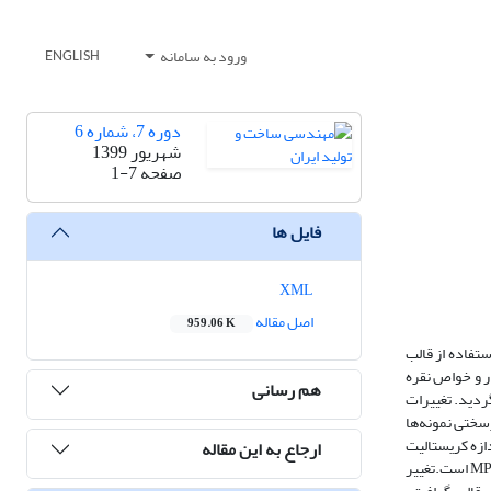
ورود به سامانه
ENGLISH
دوره 7، شماره 6
شهریور 1399
صفحه
1-7
فایل ها
XML
اصل مقاله
959.06 K
تفاده از قالب
الب (قالب گرافیتی با فشار MPa 40 و قالب اینکونل با فشار MPa 250) بر ریزساختار و خواص نقره
هم رسانی
گردید. تغییرات
زسختی نمونه‌ها
اندازه کریستالیت
ارجاع به این مقاله
به میزان 6 درصد در نمونه تهیه شده با قالب گرافیتی و فشار MPa 40 و کاهش اندازه کریستالیت به میزان 53 درصد در نمونه تهیه شده در قالب اینکونل با فشار MPa 250 است.تغییر