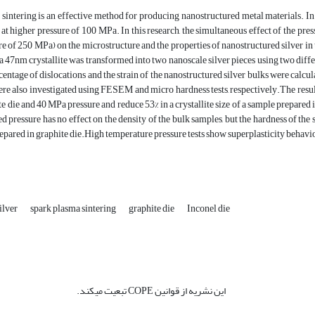
sintering is an effective method for producing nanostructured metal materials. In th
e at higher pressure of 100 MPa. In this research, the simultaneous effect of the pre
re of 250 MPa) on the microstructure and the properties of nanostructured silver in
 47nm crystallite was transformed into two nanoscale silver pieces using two differe
rcentage of dislocations and the strain of the nanostructured silver bulks were calc
re also investigated using FESEM and micro hardness tests, respectively.The results 
te die and 40 MPa pressure and reduce 53% in a crystallite size of a sample prepared
ed pressure has no effect on the density of the bulk samples, but the hardness of the
epared in graphite die.High temperature pressure tests show superplasticity behavio
ilver
spark plasma sintering
graphite die
Inconel die
این نشریه از قوانین COPE تبعیت میکند.