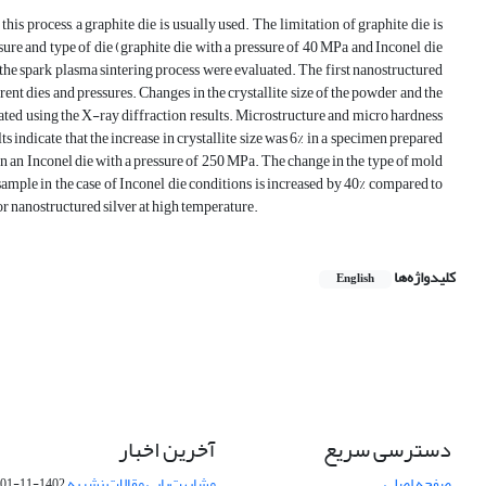
is process, a graphite die is usually used. The limitation of graphite die is
ssure and type of die (graphite die with a pressure of 40 MPa and Inconel die
 the spark plasma sintering process were evaluated. The first nanostructured
nt dies and pressures. Changes in the crystallite size of the powder and the
ulated using the X-ray diffraction results. Microstructure and micro hardness
indicate that the increase in crystallite size was 6% in a specimen prepared
 in an Inconel die with a pressure of 250 MPa. The change in the type of mold
 sample in the case of Inconel die conditions is increased by 40% compared to
r nanostructured silver at high temperature.
کلیدواژه‌ها
English
دسترسی سریع
آخرین اخبار
صفحه اصلی
مشابهت‌یابی مقالات نشریه
1402-11-01