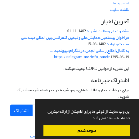
تماس با ما
نقشه سایت
آخرین اخبار
مشابهت‌یابی مقالات نشریه
1402-11-01
فراخوان بیستمین همایش ملی و نهمین کنفرانس بین المللی مهندسی
ساخت و تولید
1402-08-15
به کانال اطلاع رسانی انجمن در تلگرام بپیوندید ...
https://telegram.me/info_smeir
1395-06-19
این نشریه از قوانین COPE تبعیت میکند.
اشتراک خبرنامه
برای دریافت اخبار و اطلاعیه های مهم نشریه در خبرنامه نشریه مشترک
شوید.
اشتراک
این وب سایت از کوکی ها برای اطمینان از ارائه بهترین
خدمات استفاده می کند.
متوجه شدم
سامانه مدیریت نشریات علمی.
طراحی و پیاده سازی از
سیناوب