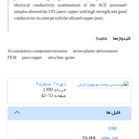
electrical conductivity examinations of the ACE processed
samples showed the UFG pure copper with high strength and good
conductivity in contrast with the alloyed copper parts.
کلیدواژه‌ها
English
Accumulative compound extrusion
severe plastic deformation
FEM
pure copper
ultra fine-grain
دوره 7، شماره 3
خرداد 1399
صفحه
42-51
فایل ها
XML
اصل مقاله
751.29 K