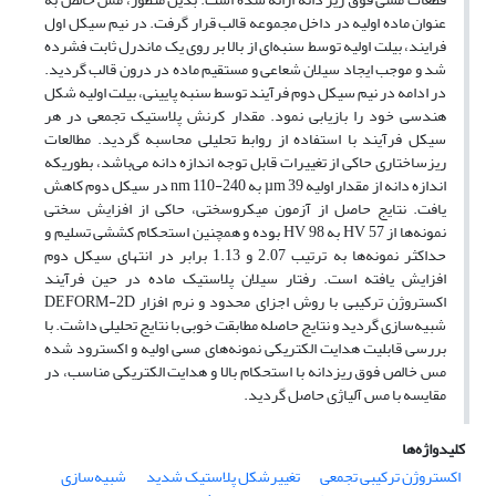
عنوان ماده اولیه در داخل مجموعه قالب قرار گرفت. در نیم سیکل اول
فرایند، بیلت اولیه توسط سنبه‌ای از بالا بر روی یک ماندرل ثابت فشرده
شد و موجب ایجاد سیلان شعاعی و مستقیم ماده در درون قالب گردید.
در ادامه در نیم سیکل دوم فرآیند توسط سنبه پایینی، بیلت اولیه شکل
هندسی خود را بازیابی نمود. مقدار کرنش پلاستیک تجمعی در هر
سیکل فرآیند با استفاده از روابط تحلیلی محاسبه گردید. مطالعات
ریز‌ساختاری حاکی از تغییرات قابل توجه اندازه دانه می‌باشد، بطوریکه
اندازه دانه از مقدار اولیه µm 39 به nm 110-240 در سیکل دوم کاهش
یافت. نتایج حاصل از آزمون میکرو‌سختی، حاکی از افزایش سختی
نمونه‌ها از HV 57 به HV 98 بوده و همچنین استحکام کششی تسلیم و
حداکثر نمونه‌ها به ترتیب 2.07 و 1.13 برابر در انتهای سیکل دوم
افزایش یافته است. رفتار سیلان پلاستیک ماده در حین فرآیند
اکستروژن ترکیبی با روش اجزای محدود و نرم افزار DEFORM-2D
شبیه‌سازی گردید و نتایج حاصله مطابقت خوبی با نتایج تحلیلی داشت. با
بررسی قابلیت هدایت الکتریکی نمونه‌های مسی اولیه و اکسترود شده
مس خالص فوق ریز‌دانه با استحکام بالا و هدایت الکتریکی مناسب، در
مقایسه با مس آلیاژی حاصل گردید.
کلیدواژه‌ها
اکستروژن ترکیبی تجمعی
تغییرشکل پلاستیک شدید
شبیه‌سازی