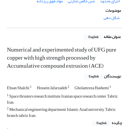
اجزای محدود
مس خالص تجارتی
مواد فوق ریزدانه
موضوعات
شکل دهی
عنوان مقاله
English
Numerical and experimented study of UFG pure
copper with high strength processed by
Accumulative compound extrusion (ACE)
نویسندگان
English
1
2
1
Ehsan Shalchi
Hossein Jafarzadeh
Gholamreza Hashemi
1
Space thrusters research institute, Iranian space research center, Tabriz,
Iran.
2
Mechanical engineering department, Islamic Azad university, Tabriz
branch, tabriz, Iran.
چکیده
English