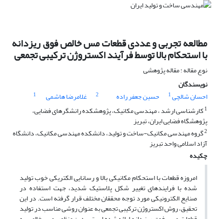
مطالعه تجربی و عددی قطعات مس خالص فوق ریزدانه
با استحکام بالا توسط فرآیند اکستروژن ترکیبی تجمعی
نوع مقاله : مقاله پژوهشی
نویسندگان
1
2
1
احسان شالچی
حسین جعفر راده
غلامرضا هاشمی
1
کارشناسی ارشد ، مهندسی مکانیک، پژوهشکده رانشگرهای فضایی،
پژوهشگاه فضایی ایران، تبریز
2
گروه مهندسی مکانیک-ساخت و تولید، دانشکده مهندسی مکانیک، دانشگاه
آزاد اسلامی واحد تبریز
چکیده
امروزه قطعات با استحکام مکانیکی بالا و رسانایی الکتریکی خوب تولید
شده با فرایندهای تغییر شکل پلاستیک شدید، جهت استفاده در
صنایع الکترونیکی مورد توجه محققان مختلف قرار گرفته است. در این
تحقیق، روش اکستروژن ترکیبی تجمعی به عنوان روشی مناسب در تولید
قطعات مسی فوق ریز دانه ارائه شده است. بدین منظور، مس خالص به