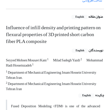
ساخت افزودنی
عنوان مقاله
English
Influence of infill density and printing pattern on
flexural properties of 3D printed short carbon
fiber PLA composite
نویسندگان
English
1
2
Seyyed Mohsen Mousavi Kani
Milad Sadegh Yazdi
Mohammad
1
Hadi Hosseinzadeh
1
Department of Mechanical Engineering, Imam Hossein University,
Tehran, Iran.
2
Department of Mechanical Engineering, Imam Hossein University,
Tehran, Iran
چکیده
English
Fused Deposition Modeling (FDM) is one of the advanced