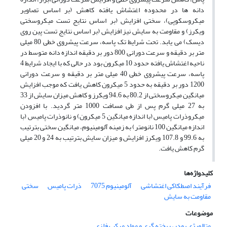
دانه ها در محدوده اغتشاش یافته کاهش (بر اساس تصاویر
میکروسکوپی)، سختی افزایش (بر اساس نتایج تست میکروسختی
ویکرز) و مقاومت به سایش نیز افزایش (بر اساس نتایج تست پین روی
دیسک) می یابد. تحت شرایط تک پاسه، سرعت پیشروی خطی 80 میلی
متر بر دقیقه و سرعت دورانی 800 دور بر دقیقه اندازه دانه متوسط در
ناحیه اغتشاش یافته حدود 10 میکرون بود در حالی که با ایجاد شرایط 4
پاسه، سرعت پیشروی خطی 40 میلی متر بر دقیقه و سرعت دورانی
1200 دور بر دقیقه به حدود 5 میکرون کاهش یافت که موجب افزایش
میانگین میکروسختی از 80.2 به 94.6 ویکرز و کاهش میزان سایش از 33
به 27 میلی گرم پس از طی مسافت 1000 متر گردید. با افزودن
میکروذرات پامیس (با اندازه میانگین 5 میکرون) و نانوذرات پامیس (با
اندازه میانگین 100 نانومتر) به زمینه آلومینیوم، میانگین سختی بترتیب
به 99.6 و 107.8 ویکرز افزایش و میزان سایش بترتیب به 24 و 20 میلی
گرم کاهش یافت.
کلیدواژه‌ها
فرآیند اصطکاکی اغتشاشی
آلومینیوم 7075
ذرات پامیس
سختی
مقاومت به سایش
موضوعات
متالورژی پودر، ریخته گری و مواد مرکب فلزی