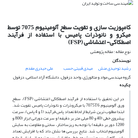
کامپوزیت سازی و تقویت سطح آلومینیوم 7075 توسط
میکرو و نانوذرات پامیس با استفاده از فرآیند
اصطکاکی- اغتشاشی (FSP)
نوع مقاله : مقاله پژوهشی
نویسندگان
رشید توحیدی منش
مهدی قبیتی حسب
علی حیدری مقدم
گروه مهندسی مواد و متالورژی، واحد دزفول، دانشگاه آزاد اسلامی، دزفول
چکیده
در این تحقیق با استفاده از فرآیند اصطکاکی اغتشاشی (FSP)، سطح
ورق آلومینیوم 7075T6 با میکروذرات و نانوذرات پامیس تقویت شد.
ابتدا مطلوب ترین شرایط از لحاظ تعداد پاس فرآیند (1 و 4 پاس)، سرعت
پیشروی خطی (40 و 80 میلی متر بر دقیقه) و سرعت دورانی ابزار (800 و
1200 دور بر دقیقه) با توجه به ریزساختار، سختی و مقاومت به سایش
آلومینیوم انتخاب شد. نتایج بررسی ها نشان داد که با افزایش تعداد
پاس، کاهش سرعت پیشروی خطی و افزایش سرعت دورانی ابزار، اندازه