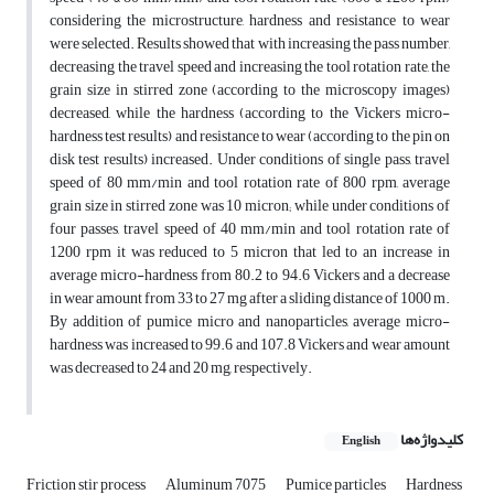
considering the microstructure, hardness and resistance to wear
were selected. Results showed that with increasing the pass number,
decreasing the travel speed and increasing the tool rotation rate, the
grain size in stirred zone (according to the microscopy images)
decreased, while the hardness (according to the Vickers micro-
hardness test results) and resistance to wear (according to the pin on
disk test results) increased. Under conditions of single pass, travel
speed of 80 mm/min and tool rotation rate of 800 rpm, average
grain size in stirred zone was 10 micron; while under conditions of
four passes, travel speed of 40 mm/min and tool rotation rate of
1200 rpm it was reduced to 5 micron that led to an increase in
average micro-hardness from 80.2 to 94.6 Vickers and a decrease
in wear amount from 33 to 27 mg after a sliding distance of 1000 m.
By addition of pumice micro and nanoparticles, average micro-
hardness was increased to 99.6 and 107.8 Vickers and wear amount
was decreased to 24 and 20 mg, respectively.
کلیدواژه‌ها
English
Friction stir process
Aluminum 7075
Pumice particles
Hardness