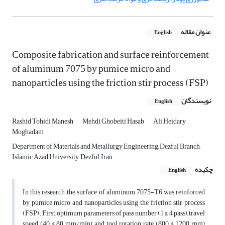
عنوان مقاله
English
Composite fabrication and surface reinforcement
of aluminum 7075 by pumice micro and
nanoparticles using the friction stir process (FSP)
نویسندگان
English
Rashid Tohidi Manesh
Mehdi Ghobeiti Hasab
Ali Heidary
Moghadam
Department of Materials and Metallurgy Engineering, Dezful Branch,
Islamic Azad University, Dezful, Iran
چکیده
English
In this research, the surface of aluminum 7075-T6 was reinforced
by pumice micro and nanoparticles using the friction stir process
(FSP). First, optimum parameters of pass number (1 & 4 pass), travel
speed (40 & 80 mm/min) and tool rotation rate (800 & 1200 rpm)