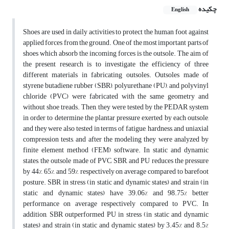
چکیده
English
Shoes are used in daily activities to protect the human foot against
applied forces from the ground. One of the most important parts of
shoes which absorb the incoming forces is the outsole. The aim of
the present research is to investigate the efficiency of three
different materials in fabricating outsoles. Outsoles made of
styrene butadiene rubber (SBR), polyurethane (PU), and polyvinyl
chloride (PVC) were fabricated with the same geometry and
without shoe treads. Then, they were tested by the PEDAR system
in order to determine the plantar pressure exerted by each outsole,
and they were also tested in terms of fatigue, hardness, and uniaxial
compression tests, and after the modeling they were analyzed by
finite element method (FEM) software. In static and dynamic
states, the outsole made of PVC, SBR, and PU reduces the pressure
by 44%, 65%, and 59%, respectively on average compared to barefoot
posture. SBR in stress (in static and dynamic states) and strain (in
static and dynamic states) have 39.06% and 98.75% better
performance on average respectively compared to PVC. In
addition, SBR outperformed PU in stress (in static and dynamic
states) and strain (in static and dynamic states) by 3.45% and 8.5%