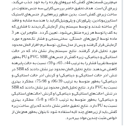
مهم‌ترین قسمت‌های کفش که نیروهای وارده را به خود جذب می‌کند،
زیره‌ی آن است. هدف تحقیق حاضر بررسی کارایی سه جنس متفاوت در
ساخت زیره‌ی کفش است. بدین منظور زیره‌هایی از جنس‌های لاستیک
استایرن‌بوتادین، پلی‌اورتان و پلی‌وینیل‌کلراید با هندسه مشابه و فاقد
آج ساخته شدند و توسط سیستم پدار آزمایش گردیدند تا فشاری که
به کف پا توسط هر زیره منتقل می‌شود، تعیین گردد. علاوه‌‌‌بر این، هر 3
ماده توسط آزمون‌های خستگی، سختی‌سنجی و فشار تک‌محوره مورد
آزمایش قرار گرفتند و پس از مدل‌سازی، توسط نرم-افزار المان محدود
مورد تحلیل قرار گرفتند. نتایج سیستم پدار نشان داد که در حالت
استاتیکی و دینامیکی، زیره‌ کفش از جنس‌های PVC، SBR و PU به‌طور
متوسط تقریباً فشار را به ترتیب 44%، 65%، و 59% نسبت به حالت پابرهنه
کاهش می‌دهند. نتایج تحلیل المان محدود نیز نشان دادند که SBR در
تنش (در حالت استاتیکی و دینامیکی) و کرنش (در حالت استاتیکی و
دینامیکی) به‌طور متوسط به ترتیب 06/39% و 75/98% عملکرد بهتری
نسبت به PVC دارد. نتایج تحلیل المان محدود نیز نشان دادند که SBR
در تنش (حالت‌های استاتیکی و دینامیکی) و کرنش (حالت‌های استاتیکی
و دینامیکی) به‌طور متوسط به ترتیب 45/3% و 5/8% عملکرد بهتری
نسبت به PU دارد. نتایج تحقیق حاضر نشان دادند که برای ساخت زیره
کفش باید از زیره‌های چند لایه استفاده شود تا بتوان به‌طور هم‌زمان از
خواص مثبت چندین مواد بهره برد.