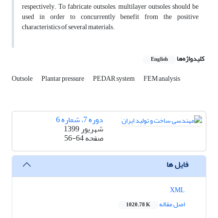
respectively. To fabricate outsoles, multilayer outsoles should be
used in order to concurrently benefit from the positive
characteristics of several materials.
کلیدواژه‌ها
English
Outsole
Plantar pressure
PEDAR system
FEM analysis
دوره 7، شماره 6
شهریور 1399
صفحه
56-64
فایل ها
XML
اصل مقاله
1020.78 K