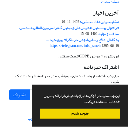
نقشه سایت
آخرین اخبار
مشابهت‌یابی مقالات نشریه
1402-11-01
فراخوان بیستمین همایش ملی و نهمین کنفرانس بین المللی مهندسی
ساخت و تولید
1402-08-15
به کانال اطلاع رسانی انجمن در تلگرام بپیوندید ...
https://telegram.me/info_smeir
1395-06-19
این نشریه از قوانین COPE تبعیت میکند.
اشتراک خبرنامه
برای دریافت اخبار و اطلاعیه های مهم نشریه در خبرنامه نشریه مشترک
شوید.
اشتراک
این وب سایت از کوکی ها برای اطمینان از ارائه بهترین
خدمات استفاده می کند.
متوجه شدم
سامانه مدیریت نشریات علمی.
طراحی و پیاده سازی از
سیناوب