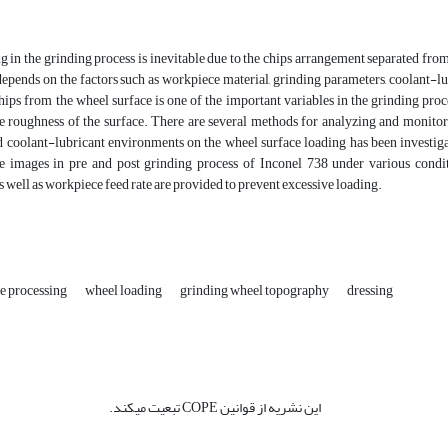
 in the grinding process is inevitable due to the chips arrangement separated fro
depends on the factors such as workpiece material, grinding parameters, coolant-
ips from the wheel surface is one of the important variables in the grinding proce
e roughness of the surface. There are several methods for analyzing and monitori
d coolant-lubricant environments on the wheel surface loading has been investig
e images in pre and post grinding process of Inconel 738 under various condit
 well as workpiece feed rate are provided to prevent excessive loading.
e processing
wheel loading
grinding wheel topography
dressing
این نشریه از قوانین COPE تبعیت میکند.