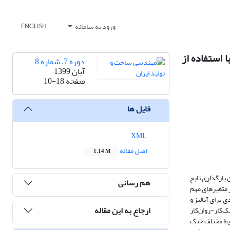
ورود به سامانه
ENGLISH
اثر توپوگرافی سطح چرخ سنگ و محیط خنک کار-روانکار بر بارگذاری سنگ در فرآیند سنگ‌زنی اینکونل 738 با استفاده از
دوره 7، شماره 8
آبان 1399
صفحه
10-18
فایل ها
XML
اصل مقاله
1.14 M
بارگذاری تابع
هم رسانی
متغیر‌های مهم
برای آنالیز و
ارجاع به این مقاله
‌کار-روان‌کار
سی تصاویر مربوط به سطح سنگ در مراحل قبل و بعد از فرآیند سنگ‌زنی اینکونل 738 تحت شرایط مختلف خنک