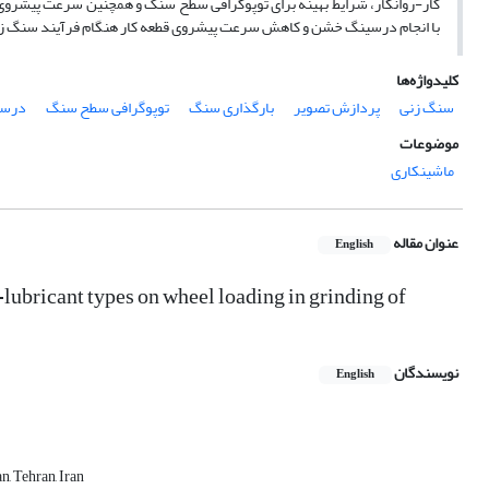
کار-روانکار، شرایط بهینه برای توپوگرافی سطح سنگ و همچنین سرعت پیشروی ق
با انجام درسینگ خشن و کاهش سرعت پیشروی قطعه کار هنگام فرآیند سنگ زنی
کلیدواژه‌ها
سنگ زنی
پردازش تصویر
بارگذاری سنگ
توپوگرافی سطح سنگ
درس
موضوعات
ماشینکاری
عنوان مقاله
English
-lubricant types on wheel loading in grinding of
نویسندگان
English
, Tehran, Iran