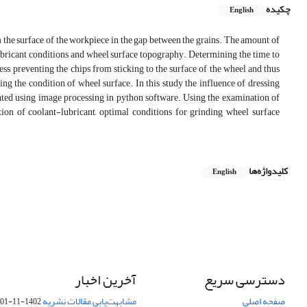
چکیده
English
m the surface of the workpiece in the gap between the grains. The amount of
lubricant conditions and wheel surface topography. Determining the time to
ss, preventing the chips from sticking to the surface of the wheel and thus
ng the condition of wheel surface. In this study the influence of dressing
ated using image processing in python software. Using the examination of
ion of coolant-lubricant, optimal conditions for grinding wheel surface
کلیدواژه‌ها
English
دسترسی سریع
آخرین اخبار
صفحه اصلی
مشابهت‌یابی مقالات نشریه
1402-11-01