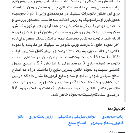
با ساختمان متاکریلاتی می باشد. علت انتخاب این روش بین روش‌های
چاپ سه بعدی وضوح بالا، سرعت بالای چاپ و صنعتی بودن آن است.
برای این منظور نانوذرات سیلیکا در درصدهای وزنی 1، 3و 5 به‌وسیله
هموژنایزر اولتراسونیک به رزین اضافه شدهاست. به‌منظور بررسی و
تشخیص خواص فیزیکی و مکانیکی نمونه‌ها آزمونهای بارکول، کشش،
میکروسکوپی الکترونی روبشی و طیف‌سنج مادون قرمز تبدیل فوریه
انجام شد. باتوجه به نتایج به‌دست‌آمده افزایش سختی سطح برای لایه
آخر نمونه حاوی 5 درصد وزنی نانوذرات سیلیکا در مقایسه با نمونه
خالص در حالت بدون پساپخت 76 درصد و پس از کامل شدن پساپخت
(105 دقیقه) 16 درصد بوده‌است. همچنین بین درصدهای مختلف
نانوذره، نمونه حاوی 3 درصد وزنی با افزایش 5.7 درصدی مدول
کششی نسبت به نمونه خالص بهترین نتایج را داشت. در ادامه اصلاح
سطح سیلانی نانوذرات انجام شد و نتایج آزمون‌ها نشان داد که در بین
درصدهای تهیه‌شده مجددا 3 درصد وزنی به‌دلیل پخش بهتر ذرات در
ماتریس نتایج بالاتری از خود به نمایش گذاشت و باعث بهبود 8.8
درصدی استحکام نسبت به نمونه خالص شد.
کلیدواژه‌ها
چاپ‌ سه‌بعدی
خواص فیزیکی و مکانیکی
رزین پخت ‌نوری
نانو
کامپوزیت‌های پلیمری
اصلاح سطح
موضوعات