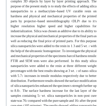
complex 3D objects by layer by layer printing approach. The
purpose of the present study is to study the effects of adding silica
nanoparticles to a methacrylate-based UV curable resin on
hardness and physical and mechanical properties of the printed
parts by projector-based stereolithography (DLP) ,due to it's
higher resolution, higher speed and higher capabilities for
industrialization. Silica was chosen as additive due to its ability to
increase the physical and mechanical properties of the final parts as
well as reducing the final price of printed parts. For this purpose,
silica nanoparticles were added to the resin in 1, 3 and 5 wt. % with
the help of the ultrasonic homogenizer. To investigate the physical
and mechanical properties of the specimens, barcol hardness, tensile,
FTIR and SEM tests were also performed. In this study, silica
nanoparticles were added to the resin at three different weight
percentages with the best results showing at 3 wt. % of nano-silica
with 5.7% increases in tensile modulus respectively due to better
distribution. Furthermore results showed the surface modification
of silica nanoparticles enhanced the specimen’s strength further up
to 8.8%. The surface hardness increase for the last layer of the
samples containing 5% wt. silica nanoparticles in non-post cure
state was 76% compared with the pure sample, and 16% after the post
cure step (105 minutes). The results showed adding nanoparticles