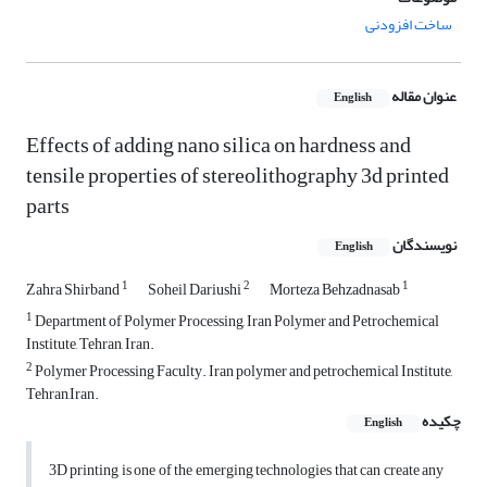
ساخت افزودنی
عنوان مقاله
English
Effects of adding nano silica on hardness and
tensile properties of stereolithography 3d printed
parts
نویسندگان
English
1
2
1
Zahra Shirband
Soheil Dariushi
Morteza Behzadnasab
1
Department of Polymer Processing, Iran Polymer and Petrochemical
Institute, Tehran, Iran.
2
Polymer Processing Faculty. Iran polymer and petrochemical Institute,
Tehran,Iran.
چکیده
English
3D printing is one of the emerging technologies that can create any