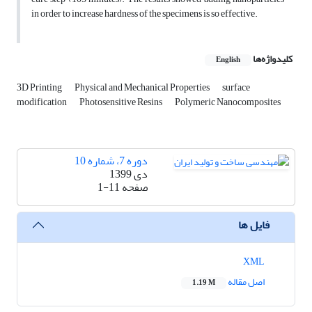
in order to increase hardness of the specimens is so effective.
کلیدواژه‌ها
English
3D Printing
Physical and Mechanical Properties
surface
modification
Photosensitive Resins
Polymeric Nanocomposites
دوره 7، شماره 10
دی 1399
صفحه
1-11
فایل ها
XML
اصل مقاله
1.19 M