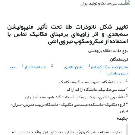
تغییر شکل نانوذرات طلا تحت تأثیر منیپولیشن
سه‌بعدی و اثر زاویه‌ای برمبنای مکانیک تماس با
استفاده از میکروسکوپ نیروی اتمی
نوع مقاله : مقاله پژوهشی
نویسندگان
3
2
1
محرم حبیب نژاد کورایم
معین طاهری
حسام خاکسار
سید
4
حسن بطحائی
1
استاد دانشگاه علم و صنعت- گروه مکانیک
2
مهندسی مکانیک، دانشگاه اراک، اراک
3
دانشجوی دکتری، مهندسی مکانیک، دانشگاه علم و صنعت، تهران
4
گروه مکانیک-دانشکده مهندسی مکانیک -دانشگاه تربیت مدرس-تهران-
ایران
چکیده
تعاریف مختلف نانوتکنولوژی نشان دهنده‌ی این واقعیت است، که