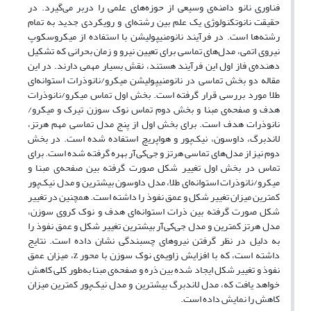
فناوری نانو دامنه‌ی وسیعی از حوزه‌های علمی را در‌بر می‌گیرد. در
حقیقت نانوتکنولوژی یک علم بین رشته‌ای و رویکردی جدید به تمام
رشته‌ها است. در فرآیند نانومنیپولیشن با استفاده از میکروسکوپ
نیروی اتمی، مدل‌های تماسی برای تعیین نیرو و زمان بحرانی که تشکیل
دهنده‌ی فاز اول این فرآیند هستند، نقش بسیار مهمی دارند. در این
مقاله دو بخش تماسی در نانومنیپولیشن میکرو/نانوذرات استوانه‌ای
طلا مورد بررسی قرار گرفته است. بخش اول تماس میکرو/نانوذرات
هدف و صفحه‌ی مبنا و بخش دوم تماس نوک سوزن تیرک و میکرو/
نانوذرات هدف است. برای بخش اول از پنج مدل تماسی مهم هرتز،
لاندبرگ، داوسون، نیک‌پور و هواپریچ استفاده شده است. در بخش
دوم نیز از مدل‌های تماسی هرتز و جی‌کی‌آر بهره گرفته شده ‌است. برای
تماس در بخش اول تغییر شکل صورت گرفته بین صفحه‌ی مبنا و
میکرو/نانوذرات استوانه‌ای طلا، مدل داوسون بیشترین و مدل نیک‌پور
کمترین میزان تغییر شکل و عمق نفوذ را داشته است. همچنین در تغییر
شکل صورت گرفته بین ذرات استوانه‌ای هدف و نوک کروی سوزن،
مدل هرتز کمترین و مدل جی‌کی‌آر بیشترین تغییر شکل و عمق نفوذ را
به دلیل در نظر گرفتن نیروهای چسبندگی نشان داده است. نتایج
داشته است، که با افزایش زاویه‌ی نوک سوزن با محور z، میزان عمق
نفوذ و تغییر شکل ایجاد شده بین ذره و صفحه‌ی مبنا به‌طور کلی کاهش
خواهد یافت که، مدل لاندبرگ بیشترین و مدل نیک‌پور کمترین میزان
کاهش را نمایش داده است.