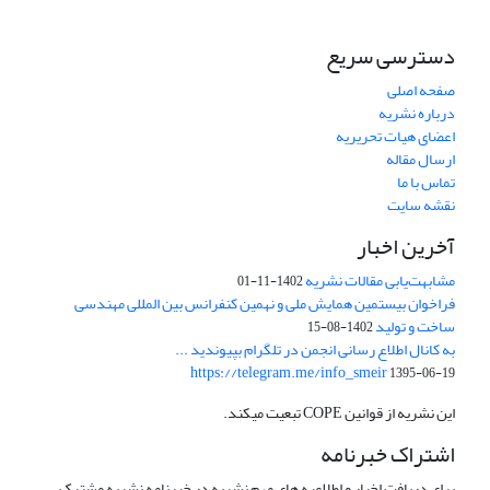
دسترسی سریع
صفحه اصلی
درباره نشریه
اعضای هیات تحریریه
ارسال مقاله
تماس با ما
نقشه سایت
آخرین اخبار
مشابهت‌یابی مقالات نشریه
1402-11-01
فراخوان بیستمین همایش ملی و نهمین کنفرانس بین المللی مهندسی
ساخت و تولید
1402-08-15
به کانال اطلاع رسانی انجمن در تلگرام بپیوندید ...
https://telegram.me/info_smeir
1395-06-19
این نشریه از قوانین COPE تبعیت میکند.
اشتراک خبرنامه
برای دریافت اخبار و اطلاعیه های مهم نشریه در خبرنامه نشریه مشترک