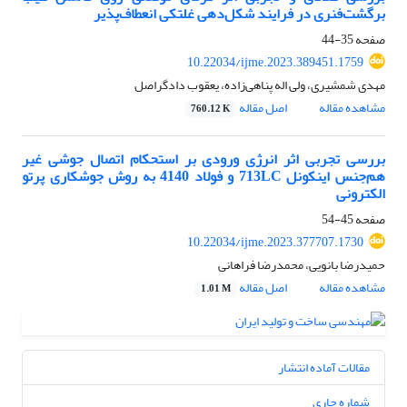
برگشت‌فنری در فرایند شکل‌دهی غلتکی انعطاف‌پذیر
صفحه
35-44
10.22034/ijme.2023.389451.1759
مهدی شمشیری، ولی اله پناهی‌زاده، یعقوب دادگراصل
مشاهده مقاله
اصل مقاله
760.12 K
بررسی تجربی اثر انرژی ورودی بر استحکام اتصال جوشی غیر
هم‌جنس اینکونل 713LC و فولاد 4140 به روش جوشکاری پرتو
الکترونی
صفحه
45-54
10.22034/ijme.2023.377707.1730
حمیدرضا بانویی، محمدرضا فراهانی
مشاهده مقاله
اصل مقاله
1.01 M
مقالات آماده انتشار
شماره جاری