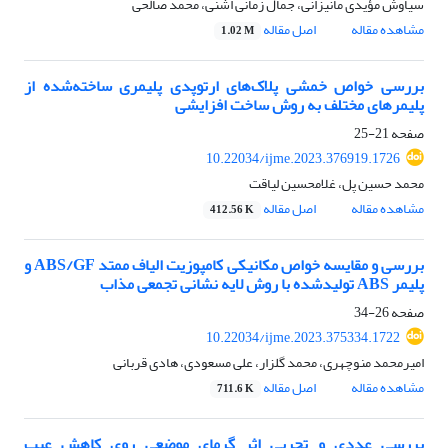
سیاوش مؤیدی مانیزانی، جمال زمانی اشنی، محمد صالحی
مشاهده مقاله
اصل مقاله
1.02 M
بررسی خواص خمشی پلاک‌های ارتوپدی پلیمری ساخته‌شده از
پلیمرهای مختلف به روش ساخت افزایشی
صفحه
21-25
10.22034/ijme.2023.376919.1726
محمد حسین پل، غلامحسین لیاقت
مشاهده مقاله
اصل مقاله
412.56 K
بررسی و مقایسه خواص مکانیکی کامپوزیت الیاف ممتد ABS/GF و
پلیمر ABS تولیدشده با روش لایه نشانی تجمعی مذاب
صفحه
26-34
10.22034/ijme.2023.375334.1722
امیرمحمد منوچهری، محمد گلزار، علی مسعودی، هادی قربانی
مشاهده مقاله
اصل مقاله
711.6 K
بررسی عددی و تجربی اثر گرمای موضعی روی کاهش عیب