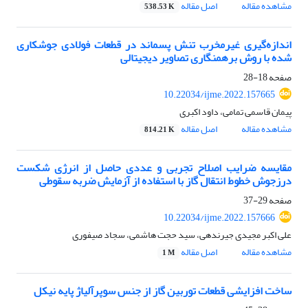
مشاهده مقاله
اصل مقاله
538.53 K
اندازه‌گیری غیرمخرب تنش پسماند در قطعات فولادی جوشکاری
شده با روش برهمنگاری تصاویر دیجیتالی
صفحه
18-28
10.22034/ijme.2022.157665
پیمان قاسمی تمامی، داود اکبری
مشاهده مقاله
اصل مقاله
814.21 K
مقایسه ضرایب اصلاح تجربی و عددی حاصل از انرژی شکست
درزجوش خطوط انتقال گاز با استفاده از آزمایش ضربه سقوطی
صفحه
29-37
10.22034/ijme.2022.157666
علی اکبر مجیدی جیرندهی، سید حجت هاشمی، سجاد صیفوری
مشاهده مقاله
اصل مقاله
1 M
ساخت افزایشی قطعات توربین گاز از جنس سوپرآلیاژ پایه نیکل