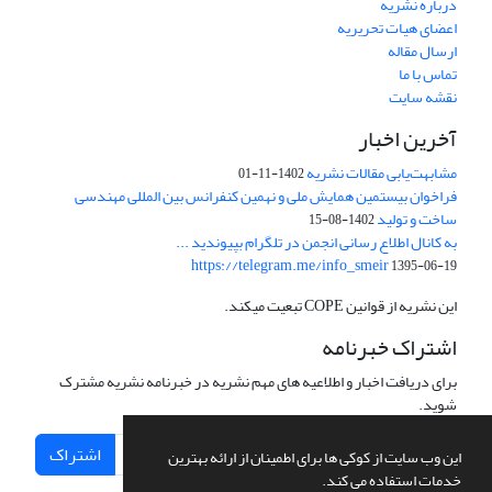
درباره نشریه
اعضای هیات تحریریه
ارسال مقاله
تماس با ما
نقشه سایت
آخرین اخبار
مشابهت‌یابی مقالات نشریه
1402-11-01
فراخوان بیستمین همایش ملی و نهمین کنفرانس بین المللی مهندسی
ساخت و تولید
1402-08-15
به کانال اطلاع رسانی انجمن در تلگرام بپیوندید ...
https://telegram.me/info_smeir
1395-06-19
این نشریه از قوانین COPE تبعیت میکند.
اشتراک خبرنامه
برای دریافت اخبار و اطلاعیه های مهم نشریه در خبرنامه نشریه مشترک
شوید.
اشتراک
این وب سایت از کوکی ها برای اطمینان از ارائه بهترین
خدمات استفاده می کند.