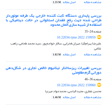
مشاهده مقاله
اصل مقاله
1.35 M
بررسی پایداری دستگاه ثابت کننده خارجی یک طرفه موتوردار
طراحی شده جهت رفع فقدان استخوانی در حالت دینامیکی با
استفاده از شبیه سازی المان محدود
صفحه
24-35
10.22034/ijme.2022.159959
علیرضا بهرام‌کیا، مهران فخرایی، سالار خواجه‌پور، سید محمد طحامی، راهب
غلامی
مشاهده مقاله
اصل مقاله
1.02 M
بررسی تغییرات ریزساختار تیتانیوم خالص تجاری در شکل‌دهی
دورانی گرم مقاومتی
صفحه
36-46
10.22034/ijme.2022.159960
محسن غفاری، مجید الیاسی، محمدجواد میرنیا
مشاهده مقاله
اصل مقاله
1.46 M