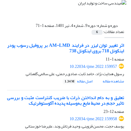
دوره و شماره:
دوره 9، شماره 4، تیر 1401، صفحه 1-71
تعداد مقالات:
6
اثر تغییر توان لیزر در فرایند AM-LMD بر پروفیل رسوب پودر
اینکونل 718 بروی اینکونل 738
صفحه
1-11
10.22034/ijme.2022.159957
رسول هدایت نژاد، حامد ثابت، صادق رحمتی، علی سالمی گلعذانی
مشاهده مقاله
اصل مقاله
1.34 M
تعلیق و به دام انداختن ذرات با ضریب کنتراست مثبت و بررسی
تاثیر حجم در محیط مایع به‌وسیله پدیده آکوستوفرتیک
صفحه
12-23
10.22034/ijme.2022.159958
یوسف حجت، محسن قزوینی، وحید فرتاش وند، علیرضا خوزستانی