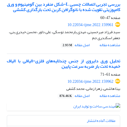
بررسی تجربی اتصالات چسبی L-شکل منفرد بین آلومینیوم و ورق
کامپوزیتی تقویت شده با نانوگرافن کربن تحت بارگذاری کششی
صفحه
47-60
10.22034/ijme.2022.159961
سید فرزاد میرحسینی، مهدی یارمحمد توسکی، علی داور، محسن حیدری بنی،
جعفر اسکندری جم
مشاهده مقاله
اصل مقاله
2.93 M
تحلیل ورق دایروی از جنس چندلایه‌های فلزی-الیافی با الیاف
خمیده تحت بار ضربه سرعت پایین
صفحه
61-71
10.22034/ijme.2022.159962
بیتا هاشمی، زهرا زمانی، محمد کشفی
مشاهده مقاله
اصل مقاله
876.46 K
مقالات آماده انتشار