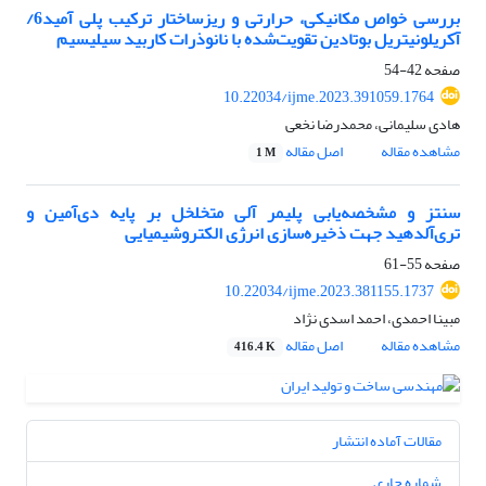
بررسی خواص مکانیکی، حرارتی و ریزساختار ترکیب پلی آمید6/
آکریلونیتریل بوتادین تقویت‌شده با نانوذرات کاربید سیلیسیم
صفحه
42-54
10.22034/ijme.2023.391059.1764
هادی سلیمانی، محمدرضا نخعی
مشاهده مقاله
اصل مقاله
1 M
سنتز و مشخصه‌یابی پلیمر آلی متخلخل بر پایه دی‌آمین و
تری‌آلدهید جهت ذخیره‌سازی انرژی الکتروشیمیایی
صفحه
55-61
10.22034/ijme.2023.381155.1737
مبینا احمدی، احمد اسدی نژاد
مشاهده مقاله
اصل مقاله
416.4 K
مقالات آماده انتشار
شماره جاری