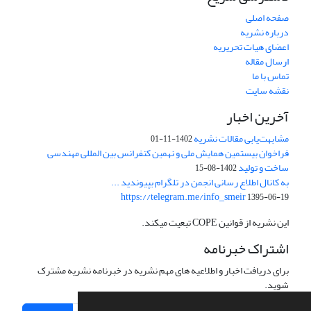
صفحه اصلی
درباره نشریه
اعضای هیات تحریریه
ارسال مقاله
تماس با ما
نقشه سایت
آخرین اخبار
مشابهت‌یابی مقالات نشریه
1402-11-01
فراخوان بیستمین همایش ملی و نهمین کنفرانس بین المللی مهندسی
ساخت و تولید
1402-08-15
به کانال اطلاع رسانی انجمن در تلگرام بپیوندید ...
https://telegram.me/info_smeir
1395-06-19
این نشریه از قوانین COPE تبعیت میکند.
اشتراک خبرنامه
برای دریافت اخبار و اطلاعیه های مهم نشریه در خبرنامه نشریه مشترک
شوید.