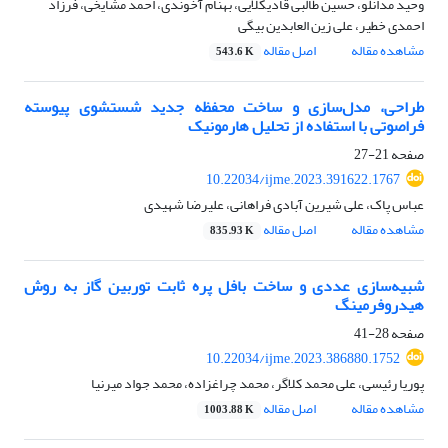
وحید مدانلو، حسین طالبی قادیکلایی، بهنام آخوندی، احمد مشایخی، فرزاد
احمدی خطیر، علی زین العابدین بیگی
مشاهده مقاله
اصل مقاله
543.6 K
طراحی، مدل‌سازی و ساخت محفظه جدید شستشوی پیوسته
فراصوتی با استفاده از تحلیل هارمونیک
صفحه
21-27
10.22034/ijme.2023.391622.1767
عباس پاک، علی شیرین آبادی فراهانی، علیرضا شهیدی
مشاهده مقاله
اصل مقاله
835.93 K
شبیه‌سازی عددی و ساخت بافل پره ثابت توربین گاز به روش
هیدروفرمینگ
صفحه
28-41
10.22034/ijme.2023.386880.1752
پوریا رئیسی، علی محمد کلاگر، محمد چراغزاده، محمد جواد میرنیا
مشاهده مقاله
اصل مقاله
1003.88 K