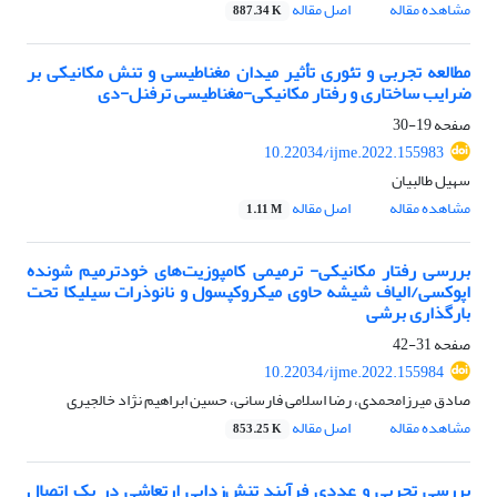
مشاهده مقاله
اصل مقاله
887.34 K
مطالعه تجربی و تئوری تأثیر میدان مغناطیسی و تنش مکانیکی بر
ضرایب ساختاری و رفتار مکانیکی-مغناطیسی ترفنل-دی
صفحه
19-30
10.22034/ijme.2022.155983
سهیل طالبیان
مشاهده مقاله
اصل مقاله
1.11 M
بررسی رفتار مکانیکی- ترمیمی کامپوزیت‌های خودترمیم شونده
اپوکسی/الیاف شیشه حاوی میکروکپسول و نانوذرات سیلیکا تحت
بارگذاری برشی
صفحه
31-42
10.22034/ijme.2022.155984
صادق میرزامحمدی، رضا اسلامی فارسانی، حسین ابراهیم نژاد خالجیری
مشاهده مقاله
اصل مقاله
853.25 K
بررسی تجربی و عددی فرآیند تنش‌زدایی ارتعاشی در یک اتصال