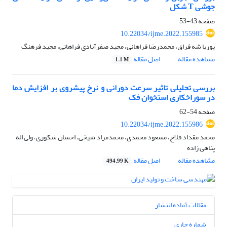
جوشی T شکل
صفحه
43-53
10.22034/ijme.2022.155985
پوریا شه فراق، محمدرضا فراهانی، مجید صفرآبادی فراهانی، مجید فرهنگ
مشاهده مقاله
اصل مقاله
1.1 M
بررسی تحلیلی تاثیر سرعت دورانی و نرخ پیشروی بر افزایش دما
در سوراخکاری استخوان فک
صفحه
54-62
10.22034/ijme.2022.155986
محمد مقداد فلاح، مسعود محمدی، محمدمراد شیخی، احسان شکوری، ولی اله
پناهی زاده
مشاهده مقاله
اصل مقاله
494.99 K
مقالات آماده انتشار
شماره جاری