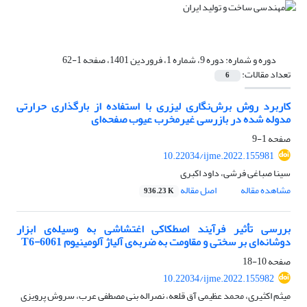
دوره و شماره:
دوره 9، شماره 1، فروردین 1401، صفحه 1-62
تعداد مقالات:
6
کاربرد روش برش‌نگاری لیزری با استفاده از بارگذاری حرارتی
مدوله شده در بازرسی غیرمخرب عیوب صفحه‌ای
صفحه
1-9
10.22034/ijme.2022.155981
سینا صباغی فرشی، داود اکبری
مشاهده مقاله
اصل مقاله
936.23 K
بررسی تأثیر فرآیند اصطکاکی اغتشاشی به وسیله‌ی ابزار
دوشانه‌ای بر سختی و مقاومت به ضربه‌ی آلیاژ آلومینیوم 6061-T6
صفحه
10-18
10.22034/ijme.2022.155982
میثم اکثیری، محمد عظیمی آق قلعه، نصراله بنی مصطفی عرب، سروش پرویزی