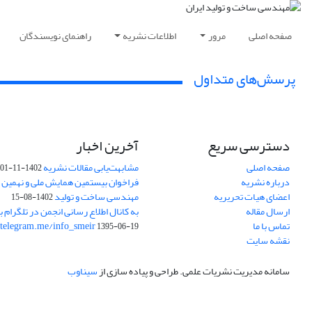
صفحه اصلی
مرور
اطلاعات نشریه
راهنمای نویسندگان
پرسش‌های متداول
دسترسی سریع
آخرین اخبار
صفحه اصلی
مشابهت‌یابی مقالات نشریه
1402-11-01
درباره نشریه
فراخوان بیستمین همایش ملی و نهمین ک
اعضای هیات تحریریه
مهندسی ساخت و تولید
1402-08-15
ارسال مقاله
به کانال اطلاع رسانی انجمن در تلگرام بپ
تماس با ما
/telegram.me/info_smeir
1395-06-19
نقشه سایت
سامانه مدیریت نشریات علمی.
طراحی و پیاده سازی از
سیناوب