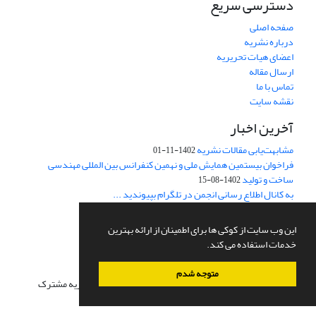
دسترسی سریع
صفحه اصلی
درباره نشریه
اعضای هیات تحریریه
ارسال مقاله
تماس با ما
نقشه سایت
آخرین اخبار
مشابهت‌یابی مقالات نشریه
1402-11-01
فراخوان بیستمین همایش ملی و نهمین کنفرانس بین المللی مهندسی
ساخت و تولید
1402-08-15
به کانال اطلاع رسانی انجمن در تلگرام بپیوندید ...
https://telegram.me/info_smeir
1395-06-19
این وب سایت از کوکی ها برای اطمینان از ارائه بهترین
این نشریه از قوانین COPE تبعیت میکند.
خدمات استفاده می کند.
اشتراک خبرنامه
متوجه شدم
برای دریافت اخبار و اطلاعیه های مهم نشریه در خبرنامه نشریه مشترک
شوید.