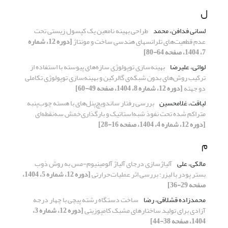
ل
لسانی فدافن، محمد
طراحی بهینه نامعین یک کپسول زیستی تحت
عدم قطعیت‌های تلرانس‏های هندسی ساخت و مونتاژ
[دوره 12، شماره
7، 1404، صفحه 64-80]
لوائی، علیرضا
بهینه‌سازی توپولوژی سازه‌های پیوسته با استفاده از
ترکیب روش‌های بدون شبکه‌ی گالرکین و بهینه‌سازی توپولوژی تکاملی
دو جهته
[دوره 12، شماره 8، 1404، صفحه 49-60]
لیاقت، غلامحسین
بررسی رفتار ساندویچ‌پنل‌های با هسته چوب‌پنبه
متراکم شده تحت نفوذ شبه‌استاتیک و بارگذاری‌خمش سه‌نقطه‌ای
[دوره 12، شماره 4، 1404، صفحه 16-28]
م
مالکی، علی
آلیاژسازی درجای آلیاژ آلومینیوم-مس به روش ذوب
بستر پودر با لیزر: بررسی اثر عملیات‌حرارتی
[دوره 12، شماره 5، 1404،
صفحه 29-36]
محمدزاده قشلاقی، رضا
ساخت دستگاه رشته پیچی با چهار درجه
آزادی برای تولید ساختارهای مشبک کامپوزیتی
[دوره 12، شماره 3،
1404، صفحه 38-44]