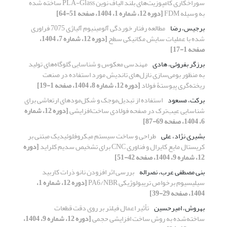
سوراخکاری کامپوزیت‌های بلند الیاف نوین PLA-Glass ساخته شده
به وسیله FDM
[دوره 12، شماره 1، 1404، صفحه 51-64]
برجیس، رضا
مطالعه رفتار خوردگی آلومینیوم آلیاژی 7075 فراوری
شده با عملیات سایش مکانیکی سطح
[دوره 12، شماره 7، 1404،
صفحه 1-17]
برزگر بفروئی، هادی
مهندسی معکوس و شناسایی گلوگاه‌های تولید
به منظور بومی‌سازی نازل‌های تاندیش مورد استفاده در صنعت
ریخته‌گری پیوستۀ فولاد
[دوره 12، شماره 8، 1404، صفحه 1-19]
برکت، مسعود
استفاده از تبدیل‌موجک و شکل‌مودهای ارتعاشی برای
شناسایی عیب‌ترک در صفحه فولادی ساخت‌افزایشی
[دوره 12، شماره
6، 1404، صفحه 69-87]
بشیری نژاد، علی
طراحی و ساخت سیستم میکروفلوئیدیک مبتنی بر
کریستال مایع کایرال و فناوری
CNC
برای تشخیص سدیم کلراید
[دوره
12، شماره 9، 1404، صفحه 42-51]
بنی مصطفی عرب، نصراله
بررسی اثر افزودن نانو ذرات کاربید
سیلیسیوم برخواص تریبولوژیکی PA6/NBR
[دوره 12، شماره 1،
1404، صفحه 29-39]
بهروش، امیرحسین
تأثیر اعمال فیلتر بر روی دقت قطعات
ساخته‌شده به روش ساخت افزایشی حجمی
[دوره 12، شماره 9، 1404،