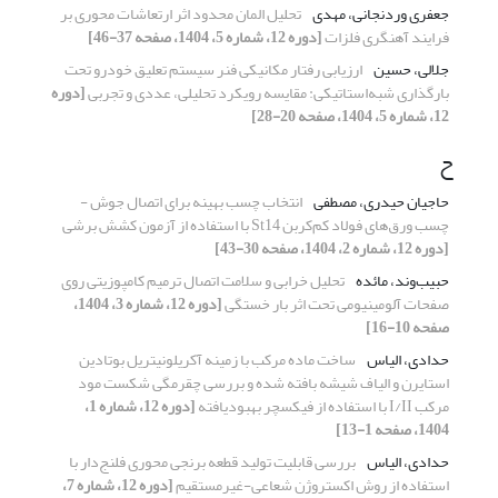
جعفری وردنجانی، مهدی
تحلیل المان محدود اثر ارتعاشات محوری بر
فرایند آهنگری فلزات
[دوره 12، شماره 5، 1404، صفحه 37-46]
جلالی، حسین
ارزیابی رفتار مکانیکی فنر سیستم تعلیق خودرو تحت
بارگذاری شبه‌استاتیکی: مقایسه رویکرد تحلیلی، عددی و تجربی
[دوره
12، شماره 5، 1404، صفحه 20-28]
ح
حاجیان حیدری، مصطفی
انتخاب چسب بهینه برای اتصال‌ جوش -
چسب ورق‌های فولاد کم‌کربن St14 با استفاده از آزمون کشش برشی
[دوره 12، شماره 2، 1404، صفحه 30-43]
حبیب‌وند، مائده
تحلیل خرابی و سلامت اتصال ترمیم کامپوزیتی روی
صفحات آلومینیومی تحت اثر بار خستگی
[دوره 12، شماره 3، 1404،
صفحه 10-16]
حدادی، الیاس
ساخت ماده مرکب با زمینه آکریلونیتریل بوتادین
استایرن و الیاف شیشه بافته شده و بررسی چقرمگی شکست مود
مرکب I/II با استفاده از فیکسچر بهبودیافته
[دوره 12، شماره 1،
1404، صفحه 1-13]
حدادی، الیاس
بررسی قابلیت تولید قطعه برنجی محوری فلنج‌دار با
استفاده از روش اکستروژن شعاعی-غیرمستقیم
[دوره 12، شماره 7،