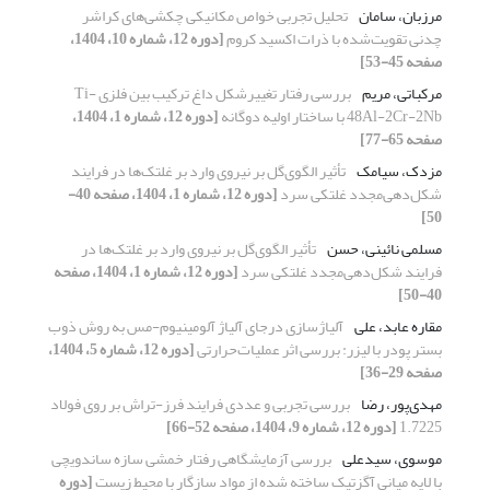
مرزبان، سامان
تحلیل تجربی خواص مکانیکی چکشی‌های کراشر
چدنی تقویت‌شده با ذرات اکسید کروم
[دوره 12، شماره 10، 1404،
صفحه 45-53]
مرکباتی، مریم
بررسی رفتار تغییرشکل داغ ترکیب بین فلزی Ti-
48Al-2Cr-2Nb با ساختار اولیه دوگانه
[دوره 12، شماره 1، 1404،
صفحه 65-77]
مزدک، سیامک
تأثیر الگوی‌گل بر نیروی وارد بر غلتک‌ها در فرایند
شکل‌دهی‌مجدد غلتکی سرد
[دوره 12، شماره 1، 1404، صفحه 40-
50]
مسلمی نائینی، حسن
تأثیر الگوی‌گل بر نیروی وارد بر غلتک‌ها در
فرایند شکل‌دهی‌مجدد غلتکی سرد
[دوره 12، شماره 1، 1404، صفحه
40-50]
مقاره عابد، علی
آلیاژسازی درجای آلیاژ آلومینیوم-مس به روش ذوب
بستر پودر با لیزر: بررسی اثر عملیات‌حرارتی
[دوره 12، شماره 5، 1404،
صفحه 29-36]
مهدی‌پور، رضا
بررسی تجربی و عددی فرایند فرز-تراش بر روی فولاد
1.7225
[دوره 12، شماره 9، 1404، صفحه 52-66]
موسوی، سیدعلی
بررسی آزمایشگاهی رفتار خمشی سازه ساندویچی
با لایه میانی آگزتیک ساخته شده از مواد سازگار با محیط زیست
[دوره