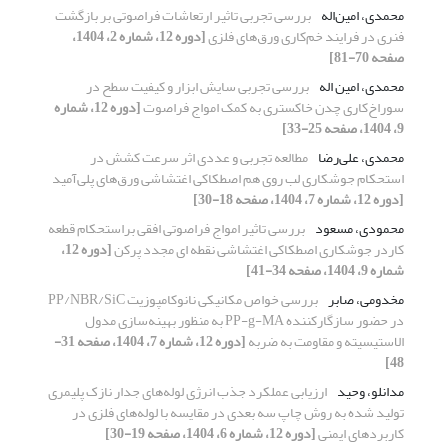
محمدی، امین‌اله
بررسی تجربی تاثیر ارتعاشات فراصوتی بر بازگشت
فنری در فرایند خم‌کاری ورق‌های فلزی
[دوره 12، شماره 2، 1404،
صفحه 70-81]
محمدی، امین اله
بررسی تجربی سایش ابزار و کیفیت سطح در
سوراخ‌کاری چدن خاکستری به کمک امواج فراصوت
[دوره 12، شماره
9، 1404، صفحه 25-33]
محمدی، علی‌رضا
مطالعه تجربی و عددی اثر سرعت کشش در
استحکام جوشکاری لب روی هم اصطکاکی اغتشاشی ورق‌‌های پلی‌آمید
[دوره 12، شماره 7، 1404، صفحه 18-30]
محمودی، مسعود
بررسی تاثیر امواج فراصوتی افقی براستحکام قطعه
کاردر جوشکاری اصطکاکی
اغتشاشی نقطه ای مجدد پرکن
[دوره 12،
شماره 9، 1404، صفحه 34-41]
مخدومی، صابر
بررسی خواص مکانیکی نانوکامپوزیت PP/NBR/SiC
در حضور سازگارکننده PP-g-MA به منظور بهینه‌سازی مدول
الاستیسیته و مقاومت به ضربه
[دوره 12، شماره 7، 1404، صفحه 31-
48]
مدانلو، وحید
ارزیابی عملکرد جذب انرژی لوله‌های جدار نازک پلیمری
تولید شده به روش چاپ سه بعدی در مقایسه با لوله‌های فلزی در
کاربردهای ایمنی
[دوره 12، شماره 6، 1404، صفحه 19-30]