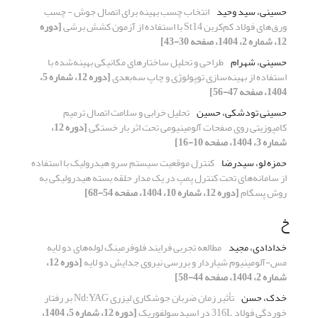
حسینی، سید وحید
انتخاب چسب بهینه برای اتصال‌ جوش - چسب
ورق‌های فولاد کم‌کربن St14 با استفاده از آزمون کشش برشی
[دوره
12، شماره 2، 1404، صفحه 30-43]
حسینی، شهرام
طراحی و تحلیل ساختارهای مکانیکی بهینه‌شده با
استفاده از بهینه‌سازی توپولوژی و چاپ سه‌بعدی
[دوره 12، شماره 5،
1404، صفحه 47-56]
حسینی تودشکی، حسین
تحلیل خرابی و سلامت اتصال ترمیم
کامپوزیتی روی صفحات آلومینیومی تحت اثر بار خستگی
[دوره 12،
شماره 3، 1404، صفحه 10-16]
حمزه لو، سیدرضا
کنترل موقعیت سیستم سرو هیدرولیک با استفاده
از سامانه
های تحت کنترل پمپ در یک مدار حلقه بسته هیدرولیکی به
روش پسگام
[دوره 12، شماره 10، 1404، صفحه 54-68]
خ
خدادادی، مجید
مطالعه تجربی فرایند فلوفرمینگ لوله‌های دو لایه
مس-آلومینیوم شیاردار و بررسی نیروی جدایش دو لایه
[دوره 12،
شماره 2، 1404، صفحه 44-58]
خدک، حسن
تأثیر زمان ضربان جوشکاری لیزری Nd:YAG بر رفتار
خوردگی فولاد 316L در اسیدسولفوریک
[دوره 12، شماره 5، 1404،