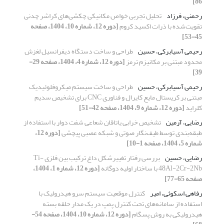
86]
رحمنی، فرزاد
تحلیل تجربی خواص مکانیکی چکشی‌های کراشر چدنی
تقویت‌شده با ذرات اکسید کروم
[دوره 12، شماره 10، 1404، صفحه
45-53]
رحیمی آسیابرکی، حسین
طراحی و ساخت دستگاه دیفرانسیل لغزش
محدود مبتنی بر مکانیزم ترمز
[دوره 12، شماره 4، 1404، صفحه 29-
39]
رحیمی آسیابرکی، حسین
طراحی و ساخت سیستم میکروفلوئیدیک
مبتنی بر کریستال مایع کایرال و فناوری
CNC
برای تشخیص سدیم
کلراید
[دوره 12، شماره 9، 1404، صفحه 42-51]
رضایی، آرمین
تشخیص خرابی یاتاقان شعاعی شفت دوار با استفاده از
طبقه‌بندی توسط طیف‌نگار صوتی و شبکه عصبی پیچشی
[دوره 12،
شماره 5، 1404، صفحه 1-10]
رضایی، حسین
بررسی رفتار تغییرشکل داغ ترکیب بین فلزی Ti-
48Al-2Cr-2Nb با ساختار اولیه دوگانه
[دوره 12، شماره 1، 1404،
صفحه 65-77]
رفاهی اسکوئی، امیر
کنترل موقعیت سیستم سرو هیدرولیک با
استفاده از سامانه
های تحت کنترل پمپ در یک مدار حلقه بسته
هیدرولیکی به روش پسگام
[دوره 12، شماره 10، 1404، صفحه 54-