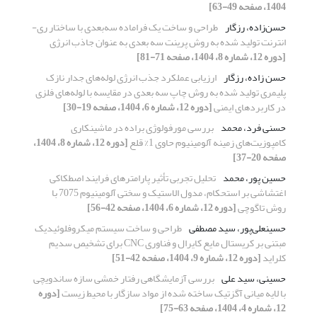
1404، صفحه 49-63]
حسن‌زاده، رزگار
طراحی و ساخت یک فراماده سه‌بعدی با ساختار ری-
انترنت تولید شده به روش پرینت سه بعدی به عنوان جاذب انرژی
[دوره 12، شماره 8، 1404، صفحه 71-81]
حسن زاده، رزگار
ارزیابی عملکرد جذب انرژی لوله‌های جدار نازک
پلیمری تولید شده به روش چاپ سه بعدی در مقایسه با لوله‌های فلزی
در کاربردهای ایمنی
[دوره 12، شماره 6، 1404، صفحه 19-30]
حسنی فرد، محمد
بررسی مورفولوژی براده در ماشینکاری
کامپوزیت‌های زمینه آلومینیوم حاوی 1% قلع
[دوره 12، شماره 8، 1404،
صفحه 20-37]
حسین پور، محمد
تحلیل تجربی تأثیر پارامترهای فرایند اصطکاکی
اغتشاشی بر استحکام، مدول الاستیک و سختی آلومینیوم 7075 با
روش تاگوچی
[دوره 12، شماره 6، 1404، صفحه 42-56]
حسینعلی‌پور، سید مصطفی
طراحی و ساخت سیستم میکروفلوئیدیک
مبتنی بر کریستال مایع کایرال و فناوری
CNC
برای تشخیص سدیم
کلراید
[دوره 12، شماره 9، 1404، صفحه 42-51]
حسینی، سید علی
بررسی آزمایشگاهی رفتار خمشی سازه ساندویچی
با لایه میانی آگزتیک ساخته شده از مواد سازگار با محیط زیست
[دوره
12، شماره 4، 1404، صفحه 63-75]