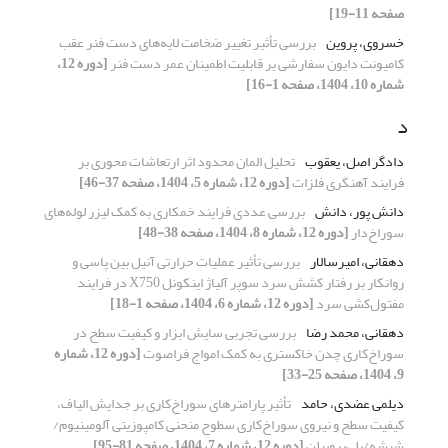
صفحه 11-19]
خسروی، پروین
بررسی تأثیر تغییر ضخامت لایه‌های دست فنر عقب
کامیونت دایون سفارشی بر قابلیت اطمینان عمر دست فنر
[دوره 12،
شماره 10، 1404، صفحه 1-16]
د
دادگر اصل، یعقوب
تحلیل المان محدود اثر ارتعاشات محوری بر
فرایند آهنگری فلزات
[دوره 12، شماره 5، 1404، صفحه 37-46]
دانش پور، دانش
بررسی عددی فرایند خمکاری به کمک لیزر لوله‌های
سوراخ‌دار
[دوره 12، شماره 8، 1404، صفحه 38-48]
دهقانی، امیرسالار
بررسی تأثیر عملیات حرارتی آنیل بین پاسی و
روانکار بر رفتار کشش سرد سوپر آلیاژ اینکونل X750 در فرایند
مفتول‌کشی سرد
[دوره 12، شماره 6، 1404، صفحه 1-18]
دهقانی، محمد رضا
بررسی تجربی سایش ابزار و کیفیت سطح در
سوراخ‌کاری چدن خاکستری به کمک امواج فراصوت
[دوره 12، شماره
9، 1404، صفحه 25-33]
دیلمی عضدی، حامد
تأثیر پارامترهای سوراخ‌کاری بر جدایش الیاف،
کیفیت سطح و نیروی سوراخ‌کاری سطوح منحنی کامپوزیتی‌ آلومینیوم/
شیشه/پلی‌پروپیلن
[دوره 12، شماره 7، 1404، صفحه 81-95]