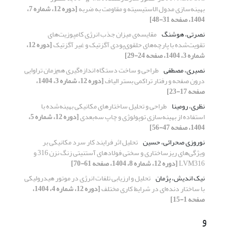
بهینه‌سازی مدول الاستیسیته و مقاومت به ضربه
[دوره 12، شماره 7،
1404، صفحه 31-48]
نصرتی، هوشنگ
مقایسه‌ی میزان جذب انرژی کامپوزیت‌های
تقویت‌شده با پارچه‌های حلقوی‌پودی آگزتیک و غیر آگزتیک
[دوره 12،
شماره 3، 1404، صفحه 24-29]
نصیری، مصطفی
طراحی و ساخت دستگاه اندازه‌گیری هم‌زمان تراوایی
درون صفحه و رفتار تراکمی بستر الیاف
[دوره 12، شماره 3، 1404،
صفحه 17-23]
نظری، رومینا
طراحی و تحلیل ساختارهای مکانیکی بهینه‌شده با
استفاده از بهینه‌سازی توپولوژی و چاپ سه‌بعدی
[دوره 12، شماره 5،
1404، صفحه 47-56]
نوروزی صحرائی، حسین
تحلیل اثر فرایند کار سرد مکانیکی بر
ویژگی‌های ریزساختاری و سختی فولادهای آستنیتی زنگ نزن 316 و
LVM316
[دوره 12، شماره 8، 1404، صفحه 61-70]
نیک اندیش، پژمان
تحلیل و ارزیابی تلفات انرژی در موتور هیدرولیکی
با ساختار دنده‌ای در شرایط کاری مختلف
[دوره 12، شماره 4، 1404،
صفحه 1-15]
و