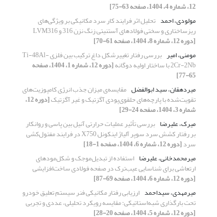
12، شماره 4، 1404، صفحه 63-75]
مولودی، احمد
تحلیل اثر فرایند کار سرد مکانیکی بر ویژگی‌های
ریزساختاری و سختی فولادهای آستنیتی زنگ نزن 316 و LVM316
[دوره 12، شماره 8، 1404، صفحه 61-70]
مومنی، امیر
بررسی رفتار تغییرشکل داغ ترکیب بین فلزی Ti-48Al-
2Cr-2Nb با ساختار اولیه دوگانه
[دوره 12، شماره 1، 1404، صفحه
65-77]
میردهقان، سید ابوالفضل
مقایسه‌ی میزان جذب انرژی کامپوزیت‌های
تقویت‌شده با پارچه‌های حلقوی‌پودی آگزتیک و غیر آگزتیک
[دوره 12،
شماره 3، 1404، صفحه 24-29]
میرک، علیرضا
بررسی تأثیر عملیات حرارتی آنیل بین پاسی و روانکار
بر رفتار کشش سرد سوپر آلیاژ اینکونل X750 در فرایند مفتول‌کشی
سرد
[دوره 12، شماره 6، 1404، صفحه 1-18]
میرمحمدخانی، علیرضا
استفاده از تبدیل‌موجک و شکل‌مودهای
ارتعاشی برای شناسایی عیب‌ترک در صفحه فولادی ساخت‌افزایشی
[دوره 12، شماره 6، 1404، صفحه 69-87]
میرمهدی، سیداحمد
ارزیابی رفتار مکانیکی فنر سیستم تعلیق خودرو
تحت بارگذاری شبه‌استاتیکی: مقایسه رویکرد تحلیلی، عددی و تجربی
[دوره 12، شماره 5، 1404، صفحه 20-28]