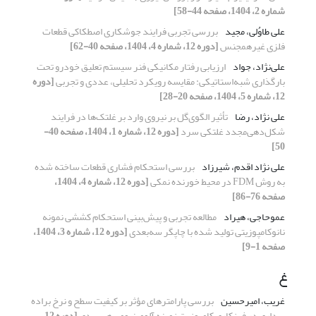
شماره 2، 1404، صفحه 44-58]
علی طاوُلی، مجید
بررسی تجربی فرایند جوشکاری اصطکاکی قطعات
فلزی غیرهمجنس
[دوره 12، شماره 4، 1404، صفحه 40-62]
علی‌نژاد، جواد
ارزیابی رفتار مکانیکی فنر سیستم تعلیق خودرو تحت
بارگذاری شبه‌استاتیکی: مقایسه رویکرد تحلیلی، عددی و تجربی
[دوره
12، شماره 5، 1404، صفحه 20-28]
علی نژاد، رضا
تأثیر الگوی‌گل بر نیروی وارد بر غلتک‌ها در فرایند
شکل‌دهی‌مجدد غلتکی سرد
[دوره 12، شماره 1، 1404، صفحه 40-
50]
علی نژاد اقدم، شیرزاد
بررسی استحکام فشاری قطعات ساخته شده
به روش FDM در محیط خورنده نمکی
[دوره 12، شماره 4، 1404،
صفحه 76-86]
عموحاجی، هیراد
مطالعه تجربی و پیش‌بینی استحکام کششی نمونه
نانوکامپوزیتی تولید شده با چاپگر سه‌بعدی
[دوره 12، شماره 3، 1404،
صفحه 1-9]
غ
غریب، امیرحسین
بررسی پارامترهای مؤثر بر کیفیت سطح و نرخ براده
برداری در فرزکاری کامپوزیت زمینه آلومینیومی هیبریدی
[دوره 12،