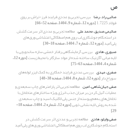
ص
صائبی راد، رضا
بررسی تجربی و عددی فرایند فرز-تراش بر روی
فولاد 1.7225
[دوره 12، شماره 9، 1404، صفحه 52-66]
صائیمی صدیق، محمد علی
مطالعه تجربی و عددی اثر سرعت کشش
در استحکام جوشکاری لب روی هم اصطکاکی اغتشاشی ورق‌‌های
پلی‌آمید
[دوره 12، شماره 7، 1404، صفحه 18-30]
صبوری، هادی
بررسی آزمایشگاهی رفتار خمشی سازه ساندویچی با
لایه میانی آگزتیک ساخته شده از مواد سازگار با محیط زیست
[دوره 12،
شماره 4، 1404، صفحه 63-75]
صفری، مهدی
بررسی عددی فرایند خمکاری به کمک لیزر لوله‌های
سوراخ‌دار
[دوره 12، شماره 8، 1404، صفحه 38-48]
صفی جهان‌شاهی، امین
مطالعه تجربی اثر پارامترهای چاپ سه‌بعدی و
عملیات آنیل کردن بر میزان جذب انرژی ویژه ساختارهای متخلخل با
تخلخل‌های به‌هم‌پیوسته از جنس پلی لاکتیک اسید و چاپ سه‌بعدی
شده به روش لایه نشانی ذوبی
[دوره 12، شماره 2، 1404، صفحه 18-
29]
صفی ولیلو، هادی
مطالعه تجربی و عددی اثر سرعت کشش در
استحکام جوشکاری لب روی هم اصطکاکی اغتشاشی ورق‌‌های پلی‌آمید