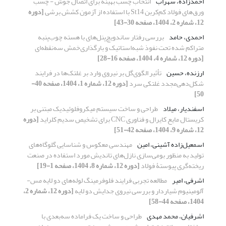
احمدزاده، سهراب
انتخاب چسب بهینه برای اتصال‌ جوش - چسب
ورق‌های فولاد کم‌کربن St14 با استفاده از آزمون کشش برشی
[دوره
12، شماره 2، 1404، صفحه 30-43]
احمدی، حامد
بررسی رفتار ساندویچ‌پنل‌های با هسته چوب‌پنبه
متراکم شده تحت نفوذ شبه‌استاتیک و بارگذاری‌خمش سه‌نقطه‌ای
[دوره 12، شماره 4، 1404، صفحه 16-28]
ارزنده، حسین
تأثیر الگوی‌گل بر نیروی وارد بر غلتک‌ها در فرایند
شکل‌دهی‌مجدد غلتکی سرد
[دوره 12، شماره 1، 1404، صفحه 40-
50]
اسفندیار، میلاد
طراحی و ساخت سیستم میکروفلوئیدیک مبتنی بر
کریستال مایع کایرال و فناوری
CNC
برای تشخیص سدیم کلراید
[دوره
12، شماره 9، 1404، صفحه 42-51]
اسمعیل‌زاده آشینی، امین
مهندسی معکوس و شناسایی گلوگاه‌های
تولید به منظور بومی‌سازی نازل‌های تاندیش مورد استفاده در صنعت
ریخته‌گری پیوستۀ فولاد
[دوره 12، شماره 8، 1404، صفحه 1-19]
اشرفی، امیر
مطالعه تجربی فرایند فلوفرمینگ لوله‌های دو لایه مس-
آلومینیوم شیاردار و بررسی نیروی جدایش دو لایه
[دوره 12، شماره 2،
1404، صفحه 44-58]
اشرفیان، محمد مهدی
طراحی و ساخت یک فراماده سه‌بعدی با