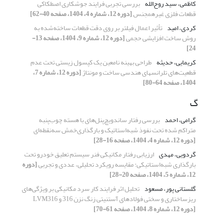
کاظمی، سید روح‌الله
بررسی تجربی فرایند جوشکاری اصطکاکی
قطعات فلزی غیرهمجنس
[دوره 12، شماره 4، 1404، صفحه 40-62]
کردی، امید
تأثیر اعمال فیلتر بر روی دقت قطعات ساخته‌شده به
روش ساخت افزایشی حجمی
[دوره 12، شماره 9، 1404، صفحه 13-
24]
کریمایی، حدیثه
طراحی بهینه نامعین یک کپسول زیستی تحت عدم
قطعیت‌های تلرانس‏های هندسی ساخت و مونتاژ
[دوره 12، شماره 7،
1404، صفحه 64-80]
گ
گرامی، احمد
بررسی رفتار ساندویچ‌پنل‌های با هسته چوب‌پنبه
متراکم شده تحت نفوذ شبه‌استاتیک و بارگذاری‌خمش سه‌نقطه‌ای
[دوره 12، شماره 4، 1404، صفحه 16-28]
گردویی، مهدی
ارزیابی رفتار مکانیکی فنر سیستم تعلیق خودرو تحت
بارگذاری شبه‌استاتیکی: مقایسه رویکرد تحلیلی، عددی و تجربی
[دوره
12، شماره 5، 1404، صفحه 20-28]
گلستانی پور، مسعود
تحلیل اثر فرایند کار سرد مکانیکی بر ویژگی‌های
ریزساختاری و سختی فولادهای آستنیتی زنگ نزن 316 و LVM316
[دوره 12، شماره 8، 1404، صفحه 61-70]