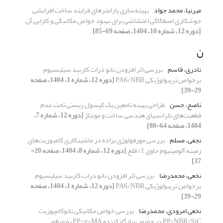
میرنیا، محمد جواد
بهینه‌سازی پارامترهای فرایند ساخت افزایشی
جوشکاری اصطکاکی اغتشاشی برای بهبود خواص مکانیکی و کارایی آن
[دوره 12، شماره 10، 1404، صفحه 69-85]
ن
نادری، قاسم
بررسی اثر افزودن نانو ذرات کاربید سیلیسیوم
برخواص تریبولوژیکی PA6/NBR
[دوره 12، شماره 1، 1404، صفحه
29-39]
ناصح، حسن
طراحی بهینه نامعین یک کپسول زیستی تحت عدم
قطعیت‌های تلرانس‏های هندسی ساخت و مونتاژ
[دوره 12، شماره 7،
1404، صفحه 64-80]
نجفی، مسلم
بررسی مورفولوژی براده در ماشینکاری کامپوزیت‌های
زمینه آلومینیوم حاوی 1% قلع
[دوره 12، شماره 8، 1404، صفحه 20-
37]
نخعی، محمدرضا
بررسی اثر افزودن نانو ذرات کاربید سیلیسیوم
برخواص تریبولوژیکی PA6/NBR
[دوره 12، شماره 1، 1404، صفحه
29-39]
نخعی امرودی، محمدرضا
بررسی خواص مکانیکی نانوکامپوزیت
PP/NBR/SiC در حضور سازگارکننده PP-g-MA به منظور