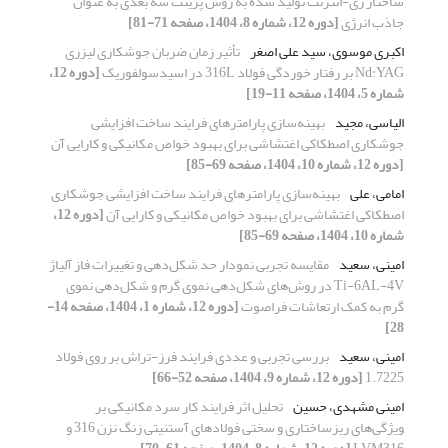
ساختار ری-انترنت تولید شده به روش پرینت سه بعدی به عنوان
جاذب انرژی
[دوره 12، شماره 8، 1404، صفحه 71-81]
اکبری موسوی، سید علی اصغر
تأثیر زمان ضربان جوشکاری لیزری
Nd:YAG بر رفتار خوردگی فولاد 316L در اسیدسولفوریک
[دوره 12،
شماره 5، 1404، صفحه 11-19]
الیاسی، مجید
بهینه‌سازی پارامترهای فرایند ساخت افزایشی
جوشکاری اصطکاکی اغتشاشی برای بهبود خواص مکانیکی و کارایی آن
[دوره 12، شماره 10، 1404، صفحه 69-85]
امامی، علی
بهینه‌سازی پارامترهای فرایند ساخت افزایشی جوشکاری
اصطکاکی اغتشاشی برای بهبود خواص مکانیکی و کارایی آن
[دوره 12،
شماره 10، 1404، صفحه 69-85]
امینی، سعید
مقایسه تجربی نمودار حد شکل‌دهی و تغییرات فاز آلیاژ
Ti-6AL-4V در روش‌های شکل‌دهی نموی گرم و شکل‌دهی نموی
گرم به کمک ارتعاشات فراصوت
[دوره 12، شماره 1، 1404، صفحه 14-
28]
امینی، سعید
بررسی تجربی و عددی فرایند فرز-تراش بر روی فولاد
1.7225
[دوره 12، شماره 9، 1404، صفحه 52-66]
امینی مشهدی، حسین
تحلیل اثر فرایند کار سرد مکانیکی بر
ویژگی‌های ریزساختاری و سختی فولادهای آستنیتی زنگ نزن 316 و