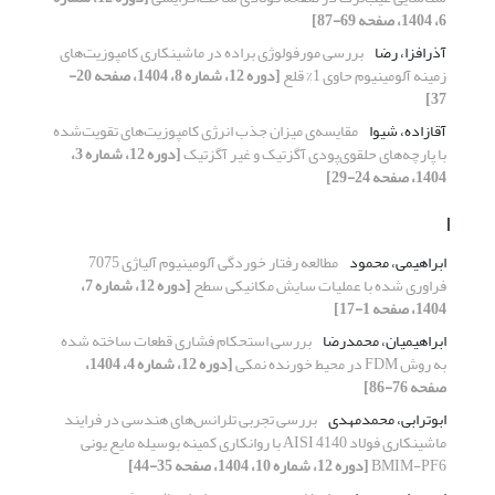
6، 1404، صفحه 69-87]
آذرافزا، رضا
بررسی مورفولوژی براده در ماشینکاری کامپوزیت‌های
زمینه آلومینیوم حاوی 1% قلع
[دوره 12، شماره 8، 1404، صفحه 20-
37]
آقازاده، شیوا
مقایسه‌ی میزان جذب انرژی کامپوزیت‌های تقویت‌شده
با پارچه‌های حلقوی‌پودی آگزتیک و غیر آگزتیک
[دوره 12، شماره 3،
1404، صفحه 24-29]
ا
ابراهیمی، محمود
مطالعه رفتار خوردگی آلومینیوم آلیاژی 7075
فراوری شده با عملیات سایش مکانیکی سطح
[دوره 12، شماره 7،
1404، صفحه 1-17]
ابراهیمیان، محمدرضا
بررسی استحکام فشاری قطعات ساخته شده
به روش FDM در محیط خورنده نمکی
[دوره 12، شماره 4، 1404،
صفحه 76-86]
ابوترابی، محمدمهدی
بررسی تجربی تلرانس‌های هندسی در فرایند
ماشینکاری فولاد
AISI 4140
با روانکاری کمینه بوسیله مایع یونی
BMIM-PF6
[دوره 12، شماره 10، 1404، صفحه 35-44]