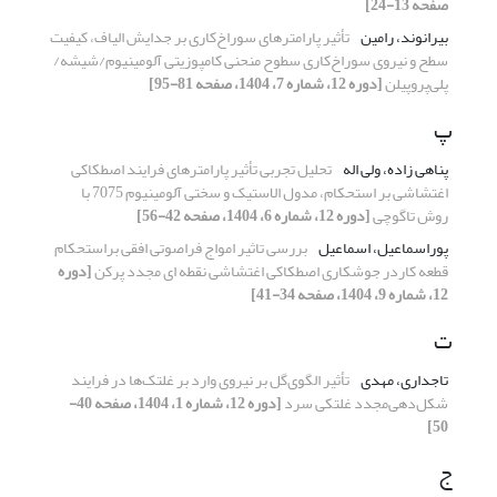
صفحه 13-24]
بیرانوند، رامین
تأثیر پارامترهای سوراخ‌کاری بر جدایش الیاف، کیفیت
سطح و نیروی سوراخ‌کاری سطوح منحنی کامپوزیتی‌ آلومینیوم/شیشه/
پلی‌پروپیلن
[دوره 12، شماره 7، 1404، صفحه 81-95]
پ
پناهی زاده، ولی اله
تحلیل تجربی تأثیر پارامترهای فرایند اصطکاکی
اغتشاشی بر استحکام، مدول الاستیک و سختی آلومینیوم 7075 با
روش تاگوچی
[دوره 12، شماره 6، 1404، صفحه 42-56]
پوراسماعیل، اسماعیل
بررسی تاثیر امواج فراصوتی افقی براستحکام
قطعه کاردر جوشکاری اصطکاکی
اغتشاشی نقطه ای مجدد پرکن
[دوره
12، شماره 9، 1404، صفحه 34-41]
ت
تاجداری، مهدی
تأثیر الگوی‌گل بر نیروی وارد بر غلتک‌ها در فرایند
شکل‌دهی‌مجدد غلتکی سرد
[دوره 12، شماره 1، 1404، صفحه 40-
50]
ج