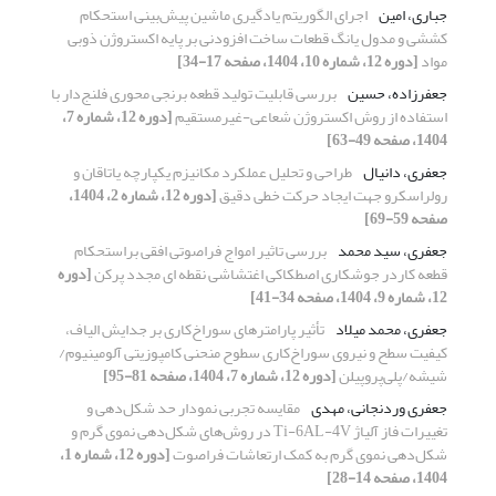
جباری، امین
اجرای الگوریتم‌ یادگیری ماشین پیش‌بینی استحکام
کششی و مدول یانگ قطعات ساخت افزودنی بر پایه اکستروژن ذوبی
مواد
[دوره 12، شماره 10، 1404، صفحه 17-34]
جعفرزاده، حسین
بررسی قابلیت تولید قطعه برنجی محوری فلنج‌دار با
استفاده از روش اکستروژن شعاعی-غیرمستقیم
[دوره 12، شماره 7،
1404، صفحه 49-63]
جعفری، دانیال
طراحی و تحلیل عملکرد مکانیزم یکپارچه یاتاقان و
رولراسکرو جهت ایجاد حرکت خطی دقیق
[دوره 12، شماره 2، 1404،
صفحه 59-69]
جعفری، سید محمد
بررسی تاثیر امواج فراصوتی افقی براستحکام
قطعه کاردر جوشکاری اصطکاکی
اغتشاشی نقطه ای مجدد پرکن
[دوره
12، شماره 9، 1404، صفحه 34-41]
جعفری، محمد میلاد
تأثیر پارامترهای سوراخ‌کاری بر جدایش الیاف،
کیفیت سطح و نیروی سوراخ‌کاری سطوح منحنی کامپوزیتی‌ آلومینیوم/
شیشه/پلی‌پروپیلن
[دوره 12، شماره 7، 1404، صفحه 81-95]
جعفری وردنجانی، مهدی
مقایسه تجربی نمودار حد شکل‌دهی و
تغییرات فاز آلیاژ Ti-6AL-4V در روش‌های شکل‌دهی نموی گرم و
شکل‌دهی نموی گرم به کمک ارتعاشات فراصوت
[دوره 12، شماره 1،
1404، صفحه 14-28]