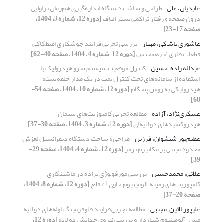
عابدیان، علی
طراحی و ساخت دستگاه اندازه‌گیری هم‌زمان تراوایی
درون صفحه و رفتار تراکمی بستر الیاف
[دوره 12، شماره 3، 1404،
صفحه 17-23]
عاشوری پاشاکی، مهیار
بررسی تجربی فرایند جوشکاری اصطکاکی
قطعات فلزی غیرهمجنس
[دوره 12، شماره 4، 1404، صفحه 40-62]
عبداله زاده، حسین
کنترل موقعیت سیستم سرو هیدرولیک با
استفاده از سامانه
های تحت کنترل پمپ در یک مدار حلقه بسته
هیدرولیکی به روش پسگام
[دوره 12، شماره 10، 1404، صفحه 54-
68]
عسکری‌نژاد، آزاده
مطالعه تجربی کامپوزیت‌های سیمان-
هیدروکسیدهای دو لایه‌ای
[دوره 12، شماره 3، 1404، صفحه 30-37]
عظیم‌پور شیشوان، فرزین
طراحی و ساخت دستگاه دیفرانسیل لغزش
محدود مبتنی بر مکانیزم ترمز
[دوره 12، شماره 4، 1404، صفحه 29-
39]
علائی، محمدحسین
بررسی مورفولوژی براده در ماشینکاری
کامپوزیت‌های زمینه آلومینیوم حاوی 1% قلع
[دوره 12، شماره 8، 1404،
صفحه 20-37]
علیپور لائین، مجتبی
مطالعه تجربی فرایند فلوفرمینگ لوله‌های دو لایه
مس-آلومینیوم شیاردار و بررسی نیروی جدایش دو لایه
[دوره 12،