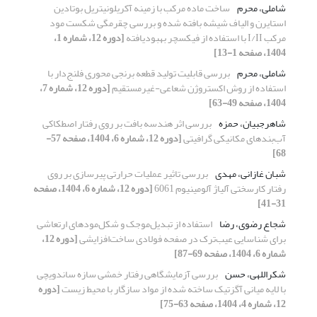
شاملی، محرم
ساخت ماده مرکب با زمینه آکریلونیتریل بوتادین
استایرن و الیاف شیشه بافته شده و بررسی چقرمگی شکست مود
مرکب I/II با استفاده از فیکسچر بهبودیافته
[دوره 12، شماره 1،
1404، صفحه 1-13]
شاملی، محرم
بررسی قابلیت تولید قطعه برنجی محوری فلنج‌دار با
استفاده از روش اکستروژن شعاعی-غیرمستقیم
[دوره 12، شماره 7،
1404، صفحه 49-63]
شاهرجبیان، حمزه
بررسی اثر هندسه بافت بر روی رفتار اصطکاکی
آب‌بندهای مکانیکی گرافیتی
[دوره 12، شماره 6، 1404، صفحه 57-
68]
شبان غازانی، مهدی
بررسی تاثیر عملیات حرارتی پیرسازی بر روی
رفتار کارسختی آلیاژ آلومینیوم 6061
[دوره 12، شماره 6، 1404، صفحه
31-41]
شجاع رضوی، رضا
استفاده از تبدیل‌موجک و شکل‌مودهای ارتعاشی
برای شناسایی عیب‌ترک در صفحه فولادی ساخت‌افزایشی
[دوره 12،
شماره 6، 1404، صفحه 69-87]
شکراللهی، حسن
بررسی آزمایشگاهی رفتار خمشی سازه ساندویچی
با لایه میانی آگزتیک ساخته شده از مواد سازگار با محیط زیست
[دوره
12، شماره 4، 1404، صفحه 63-75]