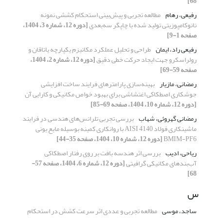
68]
رفیعی، رهام
مطالعه تجربی و پیش‌بینی استحکام کششی نمونه
نانوکامپوزیتی تولید شده با چاپگر سه‌بعدی
[دوره 12، شماره 3، 1404،
صفحه 1-9]
رفیعی راد، ایمان
طراحی و تحلیل عملکرد مکانیزم یکپارچه یاتاقان و
رولراسکرو جهت ایجاد حرکت خطی دقیق
[دوره 12، شماره 2، 1404،
صفحه 59-69]
رمضانی، مازیار
بهینه‌سازی پارامترهای فرایند ساخت افزایشی
جوشکاری اصطکاکی اغتشاشی برای بهبود خواص مکانیکی و کارایی آن
[دوره 12، شماره 10، 1404، صفحه 69-85]
رمضانی گهروئی، شهاب
بررسی تجربی تلرانس‌های هندسی در فرایند
ماشینکاری فولاد
AISI 4140
با روانکاری کمینه بوسیله مایع یونی
BMIM-PF6
[دوره 12، شماره 10، 1404، صفحه 35-44]
ریاحی، ادیب
بررسی اثر هندسه بافت بر روی رفتار اصطکاکی
آب‌بندهای مکانیکی گرافیتی
[دوره 12، شماره 6، 1404، صفحه 57-
68]
س
ساجد، موسی
مطالعه تجربی و عددی اثر سرعت کشش در استحکام