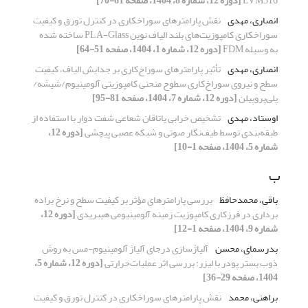
LVM316
[دوره 12، شماره 8، 1404، صفحه 61-70]
انصاری، مهدی
نقش پارامترهای سوراخکاری در کنترل تورق و کیفیت
سوراخکاری کامپوزیت‌های بلند الیاف نوین PLA-Glass ساخته شده
به وسیله FDM
[دوره 12، شماره 1، 1404، صفحه 51-64]
انصاری، مهدی
تأثیر پارامترهای سوراخ‌کاری بر جدایش الیاف، کیفیت
سطح و نیروی سوراخ‌کاری سطوح منحنی کامپوزیتی‌ آلومینیوم/شیشه/
پلی‌پروپیلن
[دوره 12، شماره 7، 1404، صفحه 81-95]
اوستاد، مهدی
تشخیص خرابی یاتاقان شعاعی شفت دوار با استفاده از
طبقه‌بندی توسط طیف‌نگار صوتی و شبکه عصبی پیچشی
[دوره 12،
شماره 5، 1404، صفحه 1-10]
ب
باقی، محمدحافظ
بررسی پارامترهای مؤثر بر کیفیت سطح و نرخ براده
برداری در فرزکاری کامپوزیت زمینه آلومینیومی هیبریدی
[دوره 12،
شماره 9، 1404، صفحه 1-12]
بدرسمای، محسن
آلیاژسازی درجای آلیاژ آلومینیوم-مس به روش
ذوب بستر پودر با لیزر: بررسی اثر عملیات‌حرارتی
[دوره 12، شماره 5،
1404، صفحه 29-36]
براهنی، محمد
نقش پارامترهای سوراخکاری در کنترل تورق و کیفیت