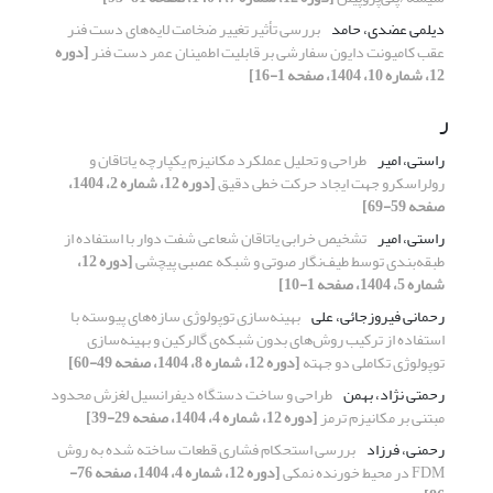
دیلمی عضدی، حامد
بررسی تأثیر تغییر ضخامت لایه‌های دست فنر
عقب کامیونت دایون سفارشی بر قابلیت اطمینان عمر دست فنر
[دوره
12، شماره 10، 1404، صفحه 1-16]
ر
راستی، امیر
طراحی و تحلیل عملکرد مکانیزم یکپارچه یاتاقان و
رولراسکرو جهت ایجاد حرکت خطی دقیق
[دوره 12، شماره 2، 1404،
صفحه 59-69]
راستی، امیر
تشخیص خرابی یاتاقان شعاعی شفت دوار با استفاده از
طبقه‌بندی توسط طیف‌نگار صوتی و شبکه عصبی پیچشی
[دوره 12،
شماره 5، 1404، صفحه 1-10]
رحمانی فیروزجائی، علی
بهینه‌سازی توپولوژی سازه‌های پیوسته با
استفاده از ترکیب روش‌های بدون شبکه‌ی گالرکین و بهینه‌سازی
توپولوژی تکاملی دو جهته
[دوره 12، شماره 8، 1404، صفحه 49-60]
رحمتی نژاد، بهمن
طراحی و ساخت دستگاه دیفرانسیل لغزش محدود
مبتنی بر مکانیزم ترمز
[دوره 12، شماره 4، 1404، صفحه 29-39]
رحمنی، فرزاد
بررسی استحکام فشاری قطعات ساخته شده به روش
FDM در محیط خورنده نمکی
[دوره 12، شماره 4، 1404، صفحه 76-