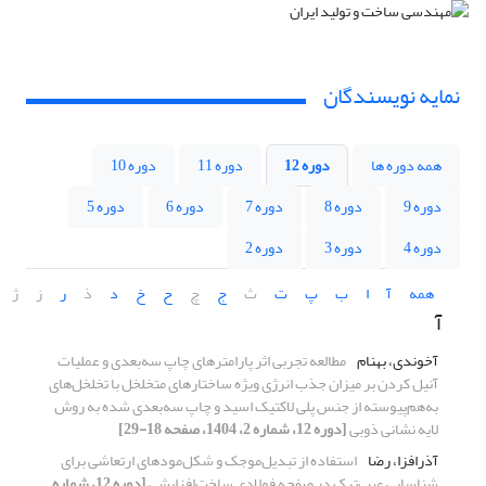
نمایه نویسندگان
همه دوره ها
دوره 12
دوره 11
دوره 10
دوره 9
دوره 8
دوره 7
دوره 6
دوره 5
دوره 4
دوره 3
دوره 2
همه
آ
ا
ب
پ
ت
ث
ج
چ
ح
خ
د
ذ
ر
ز
ژ
آ
آخوندی، بهنام
مطالعه تجربی اثر پارامترهای چاپ سه‌بعدی و عملیات
آنیل کردن بر میزان جذب انرژی ویژه ساختارهای متخلخل با تخلخل‌های
به‌هم‌پیوسته از جنس پلی لاکتیک اسید و چاپ سه‌بعدی شده به روش
لایه نشانی ذوبی
[دوره 12، شماره 2، 1404، صفحه 18-29]
آذرافزا، رضا
استفاده از تبدیل‌موجک و شکل‌مودهای ارتعاشی برای
شناسایی عیب‌ترک در صفحه فولادی ساخت‌افزایشی
[دوره 12، شماره