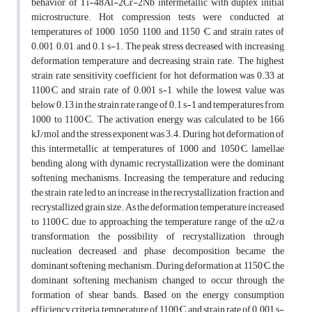
behavior of Ti-48Al-2Cr-2Nb intermetallic with duplex initial
microstructure. Hot compression tests were conducted at
temperatures of 1000, 1050, 1100, and 1150 °C and strain rates of
0.001, 0.01, and 0.1 s-1. The peak stress decreased with increasing
deformation temperature and decreasing strain rate. The highest
strain rate sensitivity coefficient for hot deformation was 0.33 at
1100°C and strain rate of 0.001 s-1, while the lowest value was
below 0.13 in the strain rate range of 0.1 s-1 and temperatures from
1000 to 1100°C. The activation energy was calculated to be 166
kJ/mol, and the stress exponent was 3.4. During hot deformation of
this intermetallic at temperatures of 1000 and 1050°C, lamellae
bending along with dynamic recrystallization were the dominant
softening mechanisms. Increasing the temperature and reducing
the strain rate led to an increase in the recrystallization fraction and
recrystallized grain size. As the deformation temperature increased
to 1100°C, due to approaching the temperature range of the α2/α
transformation, the possibility of recrystallization through
nucleation decreased, and phase decomposition became the
dominant softening mechanism. During deformation at 1150°C, the
dominant softening mechanism changed to occur through the
formation of shear bands. Based on the energy consumption
efficiency criteria, temperature of 1100°C and strain rate of 0.001 s-