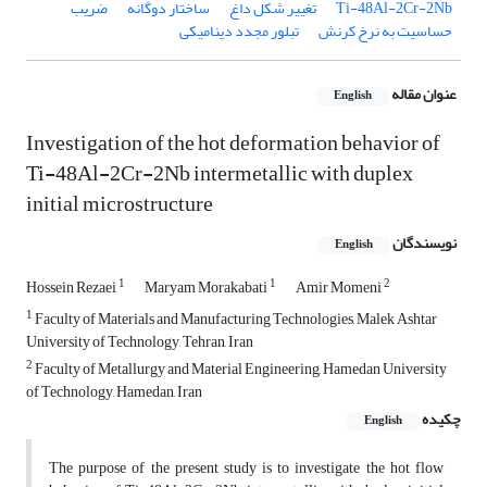
Ti-48Al-2Cr-2Nb
تغییر شکل داغ
ساختار دوگانه
ضریب
حساسیت به نرخ کرنش
تبلور مجدد دینامیکی
عنوان مقاله
English
Investigation of the hot deformation behavior of
Ti-48Al-2Cr-2Nb intermetallic with duplex
initial microstructure
نویسندگان
English
1
1
2
Hossein Rezaei
Maryam Morakabati
Amir Momeni
1
Faculty of Materials and Manufacturing Technologies, Malek Ashtar
University of Technology, Tehran, Iran
2
Faculty of Metallurgy and Material Engineering, Hamedan University
of Technology, Hamedan, Iran
چکیده
English
The purpose of the present study is to investigate the hot flow