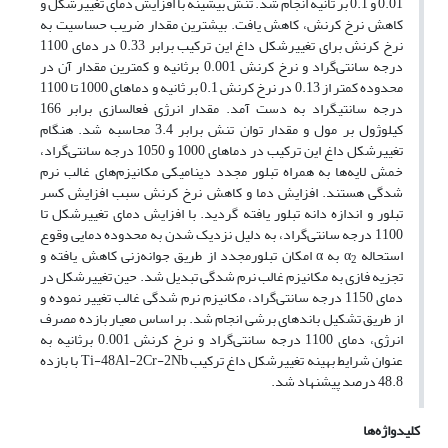
0.01 و 0.1 بر ثانیه انجام شد. تنش بیشینه با افزایش دمای تغییرشکل و
کاهش نرخ کرنش، کاهش یافت. بیشترین مقدار ضریب حساسیت به
نرخ کرنش برای تغییرشکل داغ این ترکیب برابر 0.33 در دمای 1100
درجه سانتی‌گراد و نرخ کرنش 0.001 برثانیه و کمترین مقدار آن در
محدوده کمتر از 0.13 در نرخ کرنش 0.1 بر ثانیه و دماهای 1000 تا 1100
درجه سانتی‏گراد به دست آمد. مقدار انرژی فعالسازی برابر 166
کیلوژول بر مول و مقدار توان تنش برابر 3.4 محاسبه شد. هنگام
تغییرشکل داغ این ترکیب در دماهای 1000 و 1050 درجه سانتی‌گراد،
خمش لایه‌ها به همراه تبلور مجدد دینامیکی مکانیزم‌های غالب نرم
شدگی هستند. افزایش دما و کاهش نرخ کرنش سبب افزایش کسر
تبلور و اندازه دانه تبلور یافته گردید. با افزایش دمای تغییرشکل تا
1100 درجه سانتی‌گراد، به دلیل نزدیک شدن به محدوده دمایی وقوع
استحاله α
به α امکان تبلورمجدد از طریق جوانه‌زنی کاهش یافته و
2
تجزیه فازی به مکانیزم غالب نرم شدگی تبدیل شد. حین تغییرشکل در
دمای 1150 درجه سانتی‌گراد، مکانیزم نرم شدگی غالب تغییر نموده و
از طریق تشکیل باندهای برشی انجام شد. بر اساس معیار بازده مصرف
انرژی، دمای 1100 درجه سانتی‌گراد و نرخ کرنش 0.001 برثانیه به
عنوان شرایط بهینه تغییرشکل داغ ترکیب Ti-48Al-2Cr-2Nb با بازده
48.8 درصد پیشنهاد شد.
کلیدواژه‌ها