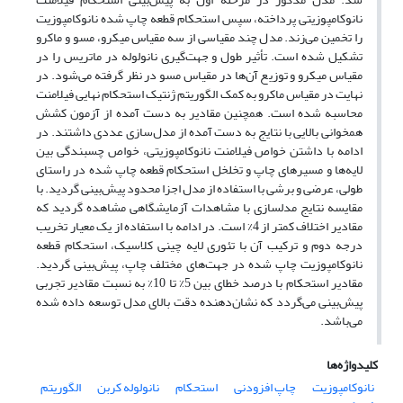
نانوکامپوزیتی پرداخته، سپس استحکام قطعه چاپ شده نانوکامپوزیت
را تخمین می‌زند. مدل چند مقیاسی از سه مقیاس میکرو، مسو و ماکرو
تشکیل شده است. تأثیر طول و جهت‌گیری نانولوله‌ در ماتریس را در
مقیاس میکرو و توزیع آن‌ها در مقیاس مسو در نظر گرفته می‌شود. در
نهایت در مقیاس ماکرو به کمک الگوریتم ژنتیک استحکام نهایی فیلامنت
محاسبه شده است. همچنین مقادیر به ‌دست آمده از آزمون کشش
همخوانی بالایی با نتایج به دست آمده از مدل‌سازی عددی داشتند. در
ادامه با داشتن خواص فیلامنت نانوکامپوزیتی، خواص چسبندگی بین
لایه‌ها و مسیرهای چاپ و تخلخل استحکام قطعه چاپ شده در راستای
طولی، عرضی و برشی با استفاده از مدل اجزا محدود پیش‌بینی گردید. با
مقایسه نتایج مدلسازی با مشاهدات آزمایشگاهی مشاهده گردید که
مقادیر اختلاف کمتر از 4% است. در ادامه با استفاده از یک معیار تخریب
درجه دوم و ترکیب آن با تئوری لایه چینی کلاسیک، استحکام قطعه
نانوکامپوزیت چاپ شده در جهت‌های مختلف چاپ، پیش‌بینی گردید.
مقادیر استحکام با درصد خطای بین 5% تا 10% به نسبت مقادیر تجربی
پیش‌بینی می‌گردد که نشان‌دهنده دقت بالای مدل توسعه داده شده
می‌باشد.
کلیدواژه‌ها
نانوکامپوزیت
چاپ افزودنی
استحکام
نانولوله کربن
الگوریتم