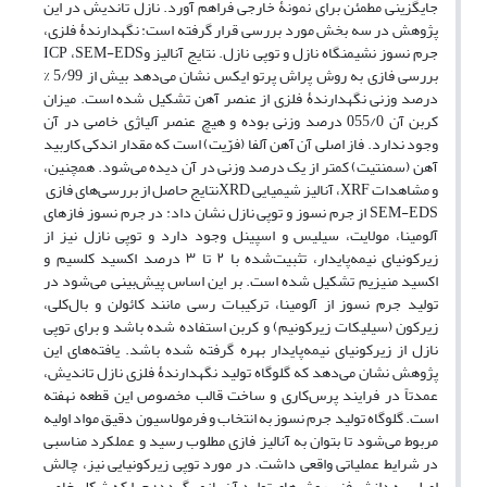
جایگزینی مطمئن برای نمونۀ خارجی فراهم آورد. نازل تاندیش در این
پژوهش در سه بخش مورد بررسی قرار گرفته است: نگهدارندۀ فلزی،
جرم نسوز نشیمنگاه نازل و توپی نازل. نتایج آنالیز
و
SEM-EDS
،
ICP
بررسی فازی به روش پراش پرتو ایکس نشان می‌دهد بیش از 5/99 %
درصد وزنی نگهدارندۀ فلزی از عنصر آهن تشکیل شده است. میزان
کربن آن 055/0 درصد وزنی بوده و هیچ عنصر آلیاژی خاصی در آن
وجود ندارد. فاز اصلی آن آهن آلفا (فرّیت) است که مقدار اندکی کاربید
آهن (سمنتیت) کمتر از یک درصد وزنی در آن دیده می‌شود. همچنین،
و مشاهدات
XRF
، آنالیز شیمیایی
XRD
نتایج حاصل از بررسی‌های فازی
SEM-EDS
از جرم نسوز و توپی نازل نشان داد: در جرم نسوز فازهای
آلومینا، مولایت، سیلیس و اسپینل وجود دارد و توپی نازل نیز از
زیرکونیای نیمه‌پایدار، تثبیت‌شده با
۲
تا
۳
درصد اکسید کلسیم و
اکسید منیزیم تشکیل شده است. بر این اساس پیش‌بینی می‌شود در
تولید جرم نسوز از آلومینا، ترکیبات رسی مانند کائولن و بال‌کلی،
زیرکون (سیلیکات زیرکونیم) و کربن استفاده شده باشد و برای توپی
نازل از زیرکونیای نیمه‌پایدار بهره گرفته شده باشد. یافته‌های این
پژوهش نشان می‌دهد که گلوگاه تولید نگهدارندۀ فلزی نازل تاندیش،
عمدتاً در فرایند پرس‌کاری و ساخت قالب مخصوص این قطعه نهفته
است. گلوگاه تولید جرم نسوز به انتخاب و فرمولاسیون دقیق مواد اولیه
مربوط می‌شود تا بتوان به آنالیز فازی مطلوب رسید و عملکرد مناسبی
در شرایط عملیاتی واقعی داشت. در مورد توپی زیرکونیایی نیز، چالش
اصلی به دانش فنی روش‌های تولید آن بازمی‌گردد؛ چرا که شکل خاص