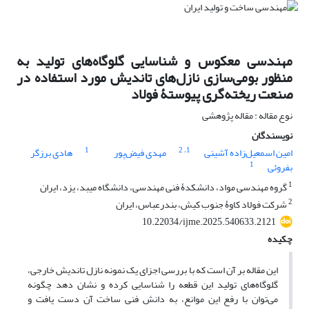
مهندسی معکوس و شناسایی گلوگاه‌های تولید به
منظور بومی‌سازی نازل‌های تاندیش مورد استفاده در
صنعت ریخته‌گری پیوستۀ فولاد
نوع مقاله : مقاله پژوهشی
نویسندگان
1
، 2
1
امین اسمعیل‌زاده آشینی
مهدی فیض‌پور
هادی برزگر
1
بفروئی
1
گروه مهندسی مواد، دانشکدۀ فنی مهندسی، دانشگاه میبد، یزد، ایران
2
شرکت فولاد کاوۀ جنوب کیش، بندرعباس، ایران
10.22034/ijme.2025.540633.2121
چکیده
این مقاله بر آن است که با بررسی اجزای یک نمونه نازل تاندیش خارجی،
گلوگاه‌های تولید این قطعه را شناسایی کرده و نشان دهد چگونه
می‌توان با رفع این موانع، به دانش فنی ساخت آن دست یافت و