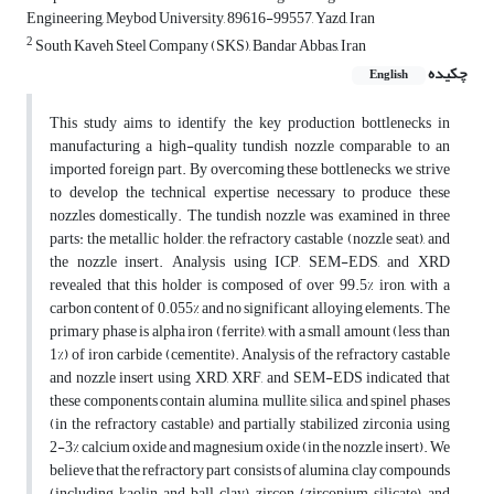
Engineering, Meybod University, 89616-99557, Yazd, Iran
2
South Kaveh Steel Company (SKS), Bandar Abbas, Iran
چکیده
English
This study aims to identify the key production bottlenecks in
manufacturing a high-quality tundish nozzle comparable to an
imported foreign part. By overcoming these bottlenecks, we strive
to develop the technical expertise necessary to produce these
nozzles domestically. The tundish nozzle was examined in three
parts: the metallic holder, the refractory castable (nozzle seat), and
the nozzle insert. Analysis using ICP, SEM-EDS, and XRD
revealed that this holder is composed of over 99.5% iron, with a
carbon content of 0.055% and no significant alloying elements. The
primary phase is alpha iron (ferrite), with a small amount (less than
1%) of iron carbide (cementite). Analysis of the refractory castable
and nozzle insert using XRD, XRF, and SEM-EDS indicated that
these components contain alumina, mullite, silica, and spinel phases
(in the refractory castable) and partially stabilized zirconia using
2-3% calcium oxide and magnesium oxide (in the nozzle insert). We
believe that the refractory part consists of alumina, clay compounds
(including kaolin and ball clay), zircon (zirconium silicate), and