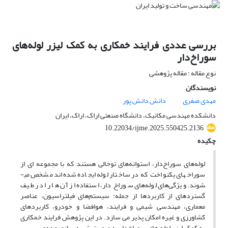
بررسی عددی فرایند خمکاری به کمک لیزر لوله‌های
سوراخ‌دار
نوع مقاله : مقاله پژوهشی
نویسندگان
مهدی صفری
دانش دانش پور
دانشکده مهندسی مکانیک، دانشگاه صنعتی اراک، اراک، ایران
10.22034/ijme.2025.550425.2136
چکیده
لوله‌های سوراخ‌دار، استوانه‌های توخالی هستند که با مجموعه ای از
سوراخ­های یکنواخت که در ساختار لوله ایجاده شده‌اند مشخص می­
شوند. ویژگی‌های لوله‌های سوراخ ­دار، استفاده از آن­ ها را در طیف
گسترده­ای از کاربردها از جمله: سیستم‌های فیلتراسیون، عناصر
معماری، مهندسی شیمی و فرایند، هوافضا و خودرو، کاربردهای
کشاورزی و غیره امکان پذیر می­ سازد. در این پژوهش فرایند خمکاری
به کمک لیزر لوله­ های سوراخ‌دار به صورت شبیه­ سازی عددی بررسی