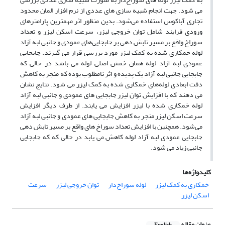
می­ شود. جهت انجام شبیه ­سازی­ های عددی از نرم افزار المان محدود
تجاری آباکوس استفاده می‌شود. بدین منظور اثر مهمترین پارامترهای
ورودی فرایند شامل توان خروجی لیزر، سرعت اسکن لیزر و تعداد
سوراخ واقع بر مسیر تابش ­دهی بر جابجایی‌های عمودی و جانبی لبه آزاد
لوله خمکاری شده به کمک لیزر مورد بررسی قرار می­ گیرند. جابجایی
عمودی لبه آزاد لوله همان خمش اصلی لوله می­ باشد در حالی­ که
جابجایی جانبی لبه آزاد یک پدیده و اثر نامطلوب بوده که منجر به کاهش
دقت ابعادی لوله‌های خمکاری شده به کمک لیزر می­ شود. نتایج نشان
می­ دهند که با افزایش توان لیزر جابجایی­ های عمودی و جانبی لبه آزاد
لوله خمکاری شده با لیزر افزایش می ­یابند. از طرف دیگر افزایش
سرعت اسکن لیزر منجر به کاهش جابجایی­ های عمودی و جانبی لبه آزاد
می‌شود. همچنین با افزایش تعداد سوراخ ­های واقع بر مسیر تابش ­دهی
جابجایی عمودی لبه آزاد لوله کاهش می ­یابد در حالی­ که که جابجایی
جانبی زیاد می ­شود.
کلیدواژه‌ها
خمکاری به کمک لیزر
لوله سوراخ‌دار
توان خروجی لیزر
سرعت
اسکن لیزر
عنوان مقاله